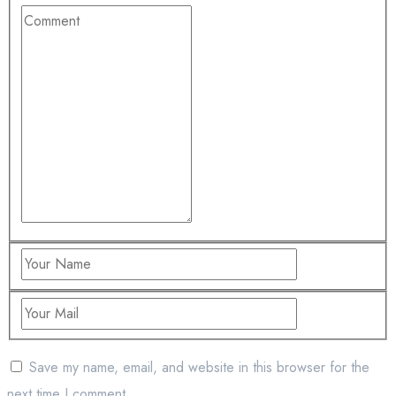
Save my name, email, and website in this browser for the
next time I comment.