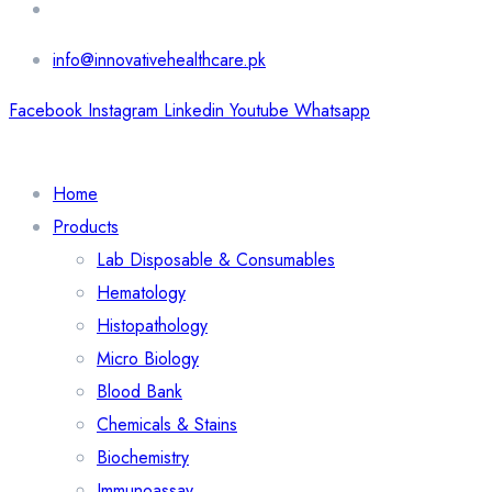
info@innovativehealthcare.pk
Facebook
Instagram
Linkedin
Youtube
Whatsapp
Home
Products
Lab Disposable & Consumables
Hematology
Histopathology
Micro Biology
Blood Bank
Chemicals & Stains
Biochemistry
Immunoassay