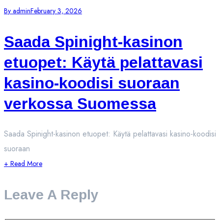
By
admin
February 3, 2026
Saada Spinight-kasinon
etuopet: Käytä pelattavasi
kasino-koodisi suoraan
verkossa Suomessa
Saada Spinight-kasinon etuopet: Käytä pelattavasi kasino-koodisi
suoraan
+ Read More
Leave A Reply