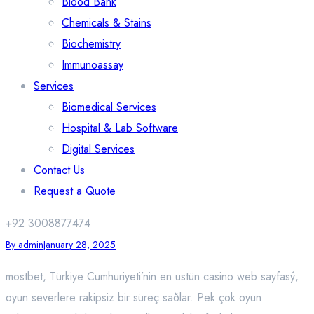
Blood Bank
Chemicals & Stains
Biochemistry
Immunoassay
Services
Biomedical Services
Hospital & Lab Software
Digital Services
Contact Us
Request a Quote
+92 3008877474
By
admin
January 28, 2025
mostbet, Türkiye Cumhuriyeti’nin en üstün casino web sayfasý,
oyun severlere rakipsiz bir süreç saðlar. Pek çok oyun