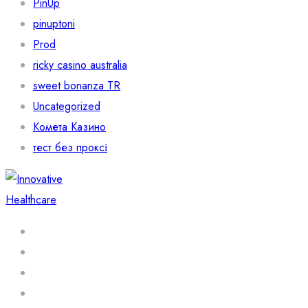
PinUp
pinuptoni
Prod
ricky casino australia
sweet bonanza TR
Uncategorized
Комета Казино
тест без проксі