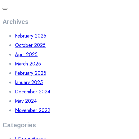
Archives
February 2026
October 2025
April 2025
March 2025
February 2025
January 2025
December 2024
May 2024
November 2022
Categories