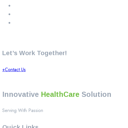
Let’s Work Together!
+Contact Us
Innovative
HealthCare
Solution
Serving With Passion
Quick Links