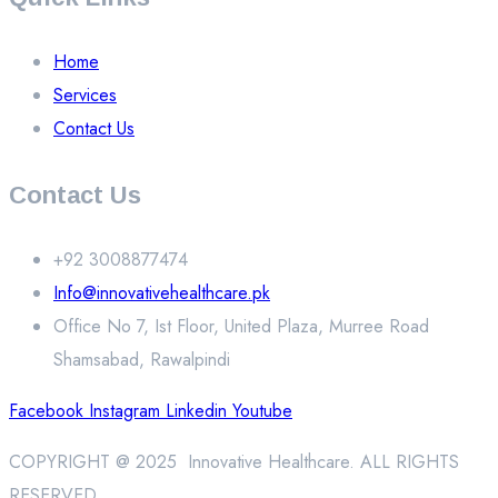
Home
Services
Contact Us
Contact Us
+92 3008877474
Info@innovativehealthcare.pk
Office No 7, Ist Floor, United Plaza, Murree Road
Shamsabad, Rawalpindi
Facebook
Instagram
Linkedin
Youtube
COPYRIGHT @ 2025 Innovative Healthcare. ALL RIGHTS
RESERVED.