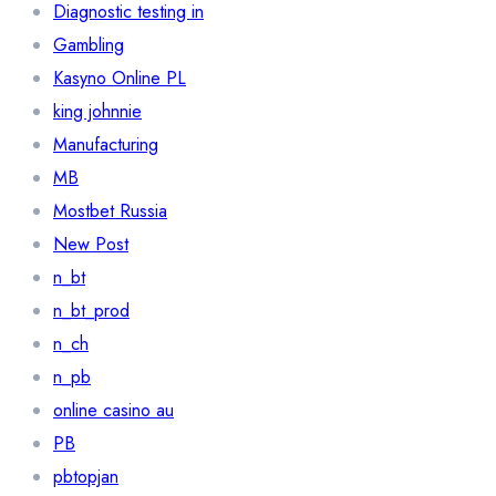
Diagnostic testing in
Gambling
Kasyno Online PL
king johnnie
Manufacturing
MB
Mostbet Russia
New Post
n_bt
n_bt_prod
n_ch
n_pb
online casino au
PB
pbtopjan