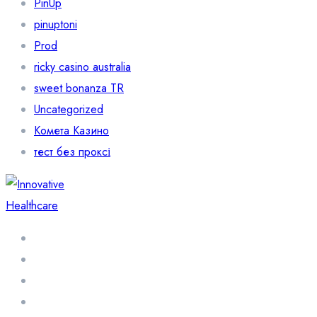
PinUp
pinuptoni
Prod
ricky casino australia
sweet bonanza TR
Uncategorized
Комета Казино
тест без проксі