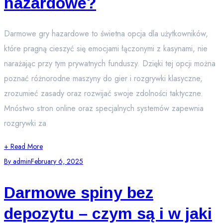
hazardowe?
Darmowe gry hazardowe to świetna opcja dla użytkowników,
które pragną cieszyć się emocjami łączonymi z kasynami, nie
narażając przy tym prywatnych funduszy. Dzięki tej opcji można
poznać różnorodne maszyny do gier i rozgrywki klasyczne,
zrozumieć zasady oraz rozwijać swoje zdolności taktyczne.
Mnóstwo stron online oraz specjalnych systemów zapewnia
rozgrywki za
+ Read More
By
admin
February 6, 2025
Darmowe spiny bez
depozytu – czym są i w jaki