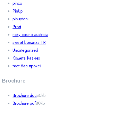
pinco
PinUp
pinuptoni
Prod
ricky casino australia
sweet bonanza TR
Uncategorized
Комета Казино
тест без проксі
Brochure
Brochure.doc
80kb
Brochure.pdf
80kb