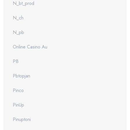
N_bt_prod
N_ch
N_pb
Online Casino Au
PB
Pbtopjan
Pinco
PinUp
Pinuptoni