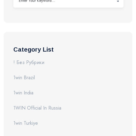
Category List
! Без Рубрики
1win Brazil
1win India
1WIN Official In Russia
1win Turkiye