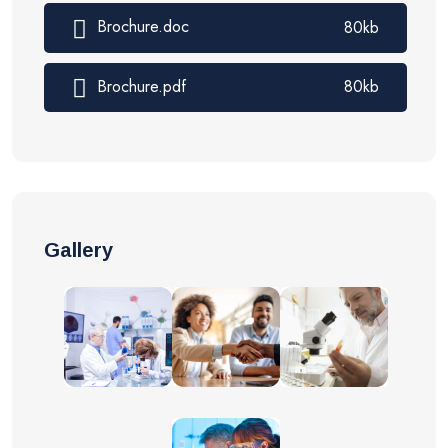
Brochure.doc
80kb
Brochure.pdf
80kb
Gallery