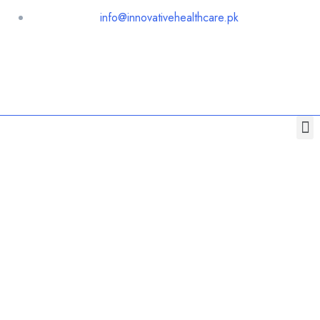
info@innovativehealthcare.pk
Request a Quote
By
admin
January 18, 2025
POMEM GİRİŞ ŞARTLARI
Bitlis Polis Meslek Eğitim
Merkezi
POMEM GİRİŞ ŞARTLARI Bitlis Polis Meslek Eğitim