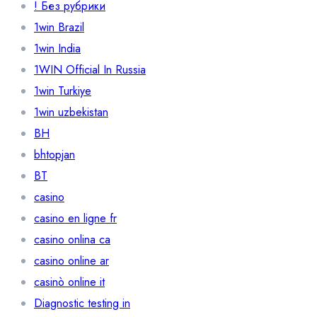
! Без рубрики
1win Brazil
1win India
1WIN Official In Russia
1win Turkiye
1win uzbekistan
BH
bhtopjan
BT
casino
casino en ligne fr
casino onlina ca
casino online ar
casinò online it
Diagnostic testing in