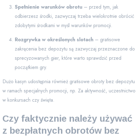
Spełnienie warunków obrotu
– przed tym, jak
odbierzesz środki, zazwyczaj trzeba wielokrotnie obrócić
zdobytymi środkami w myśl warunków promocji.
Rozgrywka w określonych slotach
– gratisowe
zakręcenia bez depozytu są zazwyczaj przeznaczone do
sprecyzowanych gier, które warto sprawdzić przed
początkiem gry.
Dużo kasyn udostępnia również gratisowe obroty bez depozytu
w ramach specjalnych promocji, np. Za aktywność, uczestnictwo
w konkursach czy święta.
Czy faktycznie należy używać
z bezpłatnych obrotów bez