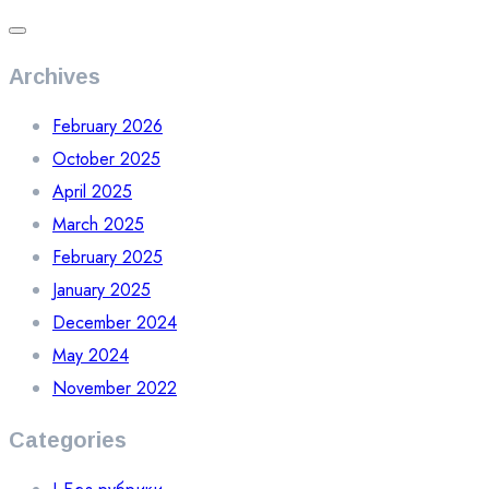
Archives
February 2026
October 2025
April 2025
March 2025
February 2025
January 2025
December 2024
May 2024
November 2022
Categories