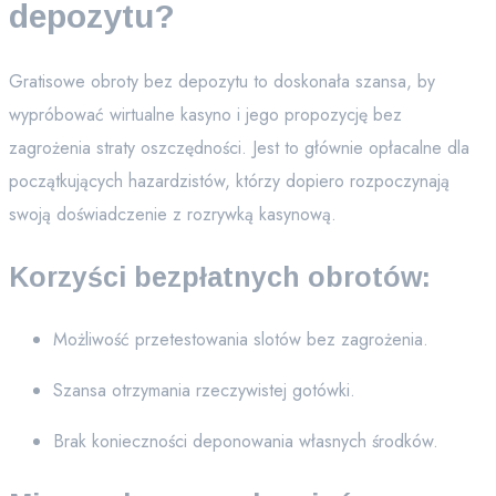
depozytu?
Gratisowe obroty bez depozytu to doskonała szansa, by
wypróbować wirtualne kasyno i jego propozycję bez
zagrożenia straty oszczędności. Jest to głównie opłacalne dla
początkujących hazardzistów, którzy dopiero rozpoczynają
swoją doświadczenie z rozrywką kasynową.
Korzyści bezpłatnych obrotów:
Możliwość przetestowania slotów bez zagrożenia.
Szansa otrzymania rzeczywistej gotówki.
Brak konieczności deponowania własnych środków.