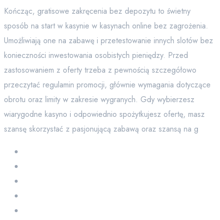
Kończąc, gratisowe zakręcenia bez depozytu to świetny
sposób na start w kasynie w kasynach online bez zagrożenia.
Umożliwiają one na zabawę i przetestowanie innych slotów bez
konieczności inwestowania osobistych pieniędzy. Przed
zastosowaniem z oferty trzeba z pewnością szczegółowo
przeczytać regulamin promocji, głównie wymagania dotyczące
obrotu oraz limity w zakresie wygranych. Gdy wybierzesz
wiarygodne kasyno i odpowiednio spożytkujesz ofertę, masz
szansę skorzystać z pasjonującą zabawą oraz szansą na g