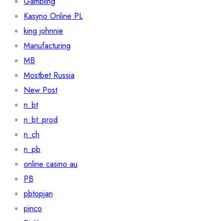
Gambling
Kasyno Online PL
king johnnie
Manufacturing
MB
Mostbet Russia
New Post
n_bt
n_bt_prod
n_ch
n_pb
online casino au
PB
pbtopjan
pinco