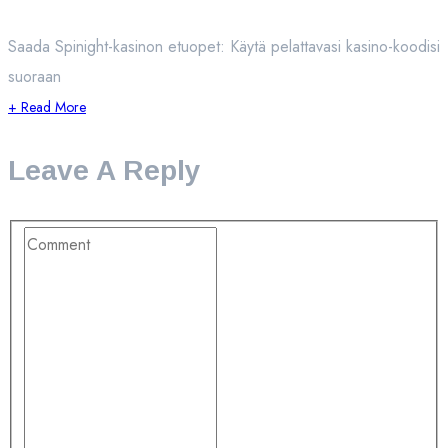
Saada Spinight-kasinon etuopet: Käytä pelattavasi kasino-koodisi
suoraan
+ Read More
Leave A Reply