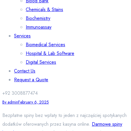
Blood Bank
Chemicals & Stains
Biochemistry
Immunoassay
Services
Biomedical Services
Hospital & Lab Software
Digital Services
Contact Us
Request a Quote
+92 3008877474
By
admin
February 6, 2025
Bezpłatne spiny bez wpłaty to jeden z najczęściej spotykanych
dodatków oferowanych przez kasyna online.
Darmowe spiny