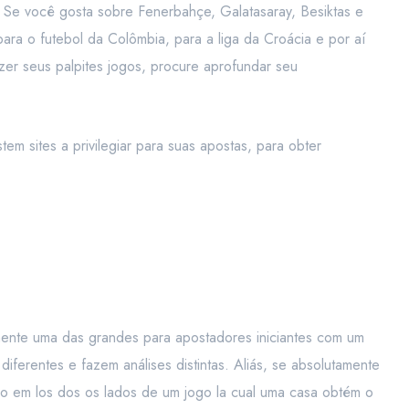
 Se você gosta sobre Fenerbahçe, Galatasaray, Besiktas e
ara o futebol da Colômbia, para a liga da Croácia e por aí
zer seus palpites jogos, procure aprofundar seu
em sites a privilegiar para suas apostas, para obter
amente uma das grandes para apostadores iniciantes com um
diferentes e fazem análises distintas. Aliás, se absolutamente
ro em los dos os lados de um jogo la cual uma casa obtém o