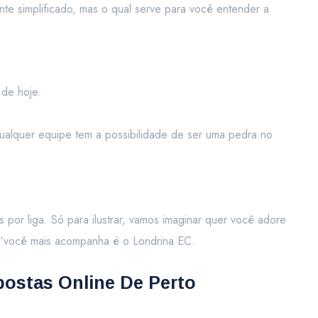
nte simplificado, mas o qual serve para você entender a
 de hoje.
 qualquer equipe tem a possibilidade de ser uma pedra no
 por liga. Só para ilustrar, vamos imaginar quer você adore
” “você mais acompanha é o Londrina EC.
ostas Online De Perto