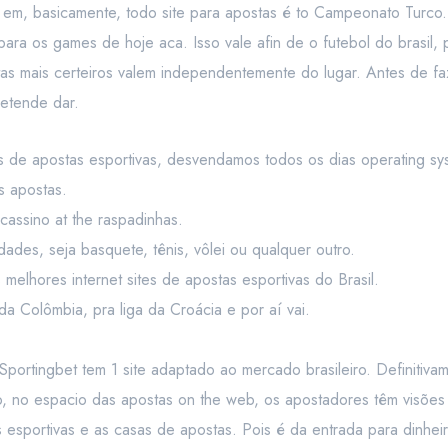
em, basicamente, todo site para apostas é to Campeonato Turco.
ra os games de hoje aca. Isso vale afin de o futebol do brasil, p
utas mais certeiros valem independentemente do lugar. Antes de fa
etende dar.
es de apostas esportivas, desvendamos todos os dias operating syst
s apostas.
cassino at the raspadinhas.
des, seja basquete, tênis, vôlei ou qualquer outro.
elhores internet sites de apostas esportivas do Brasil.
 da Colômbia, pra liga da Croácia e por aí vai.
Sportingbet tem 1 site adaptado ao mercado brasileiro. Definitiv
to, no espacio das apostas on the web, os apostadores têm visões 
 esportivas e as casas de apostas. Pois é da entrada para dinhei