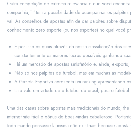
Outra competição de extrema relevância e que você encontra 
companhia,” “tem a possibilidade de acompanhar os palpites pa
vai. As conselhos de apostas afin de dar palpites sobre disp
conhecimento zero esporte (ou nos esportes) no qual você pr
É por isso os quais através da nossa classificação dos sit
constantemente os maiores lucros possíveis ganhando sua
Há um mercado de apostas satisfatório e, ainda, e-sports, 
Não só nos palpites de futebol, mas em muchas as modalida
A Gazeta Esportiva apresenta um ranking apresentando os m
Isso vale em virtude de o futebol do brasil, para o futebol
Uma das casas sobre apostas mais tradicionais do mundo, the 
internet site fácil e bônus de boas-vindas caballeroso. Portan
todo mundo pensasse la misma não existiriam because apostas