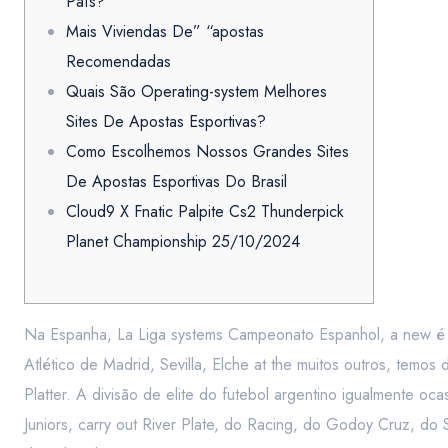
País?
Mais Viviendas De” “apostas
Recomendadas
Quais São Operating-system Melhores
Sites De Apostas Esportivas?
Como Escolhemos Nossos Grandes Sites
De Apostas Esportivas Do Brasil
Cloud9 X Fnatic Palpite Cs2 Thunderpick
Planet Championship 25/10/2024
Na Espanha, La Liga systems Campeonato Espanhol, a new é u
Atlético de Madrid, Sevilla, Elche at the muitos outros, temo
Platter. A divisão de elite do futebol argentino igualmente 
Juniors, carry out River Plate, do Racing, do Godoy Cruz, do 