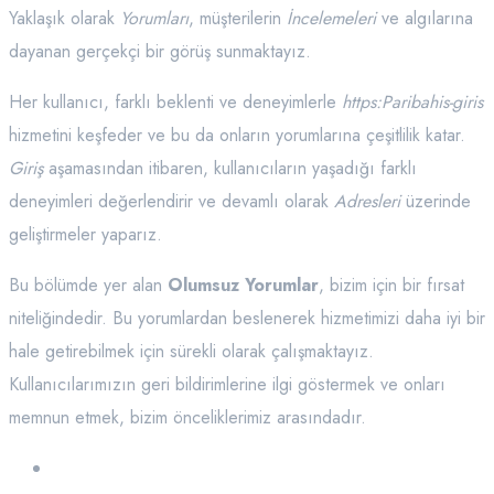
Yaklaşık olarak
Yorumları
, müşterilerin
İncelemeleri
ve algılarına
dayanan gerçekçi bir görüş sunmaktayız.
Her kullanıcı, farklı beklenti ve deneyimlerle
https:Paribahis-giris
hizmetini keşfeder ve bu da onların yorumlarına çeşitlilik katar.
Giriş
aşamasından itibaren, kullanıcıların yaşadığı farklı
deneyimleri değerlendirir ve devamlı olarak
Adresleri
üzerinde
geliştirmeler yaparız.
Bu bölümde yer alan
Olumsuz Yorumlar
, bizim için bir fırsat
niteliğindedir. Bu yorumlardan beslenerek hizmetimizi daha iyi bir
hale getirebilmek için sürekli olarak çalışmaktayız.
Kullanıcılarımızın geri bildirimlerine ilgi göstermek ve onları
memnun etmek, bizim önceliklerimiz arasındadır.