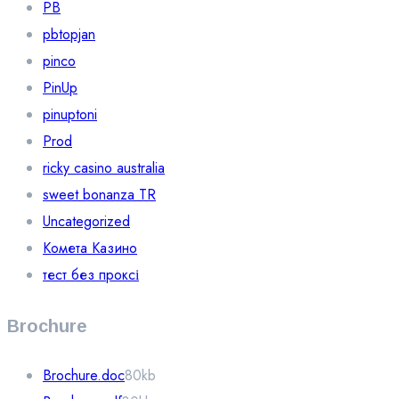
PB
pbtopjan
pinco
PinUp
pinuptoni
Prod
ricky casino australia
sweet bonanza TR
Uncategorized
Комета Казино
тест без проксі
Brochure
Brochure.doc
80kb