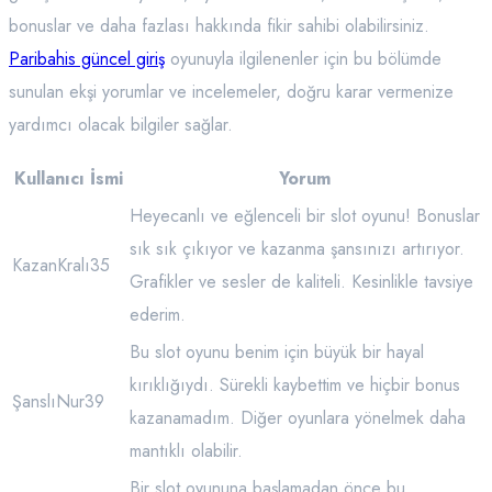
bonuslar ve daha fazlası hakkında fikir sahibi olabilirsiniz.
Paribahis güncel giriş
oyunuyla ilgilenenler için bu bölümde
sunulan ekşi yorumlar ve incelemeler, doğru karar vermenize
yardımcı olacak bilgiler sağlar.
Kullanıcı İsmi
Yorum
Heyecanlı ve eğlenceli bir slot oyunu! Bonuslar
sık sık çıkıyor ve kazanma şansınızı artırıyor.
KazanKralı35
Grafikler ve sesler de kaliteli. Kesinlikle tavsiye
ederim.
Bu slot oyunu benim için büyük bir hayal
kırıklığıydı. Sürekli kaybettim ve hiçbir bonus
ŞanslıNur39
kazanamadım. Diğer oyunlara yönelmek daha
mantıklı olabilir.
Bir slot oyununa başlamadan önce bu