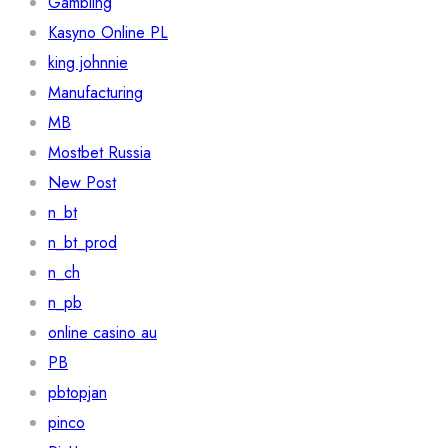
Gambling
Kasyno Online PL
king johnnie
Manufacturing
MB
Mostbet Russia
New Post
n_bt
n_bt_prod
n_ch
n_pb
online casino au
PB
pbtopjan
pinco