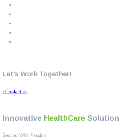
Let’s Work Together!
+Contact Us
Innovative
HealthCare
Solution
Serving With Passion