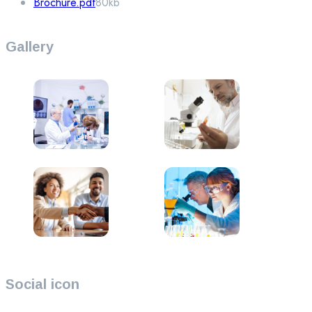
Brochure.pdf
80kb
Gallery
Social icon