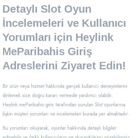
Detaylı Slot Oyun
İncelemeleri ve Kullanıcı
Yorumları için Heylink
MeParibahis Giriş
Adreslerini Ziyaret Edin!
Bir ürün veya hizmet hakkında gerçek kullanıcı deneyimlerini
dinlemek size doğru kararı vermede yardımcı olabilir.
Heylink.meParibahis-giris tarafından sunulan Slot oyunlarına
ilişkin müşteri yorumları ve incelemeleri burada yer almaktadır.
Bu yorumları okuyarak, oyunlar hakkında detaylı bilgiler
edinebilir ve farklı kullanıcıların ne düşündüğünü görebilirsiniz.