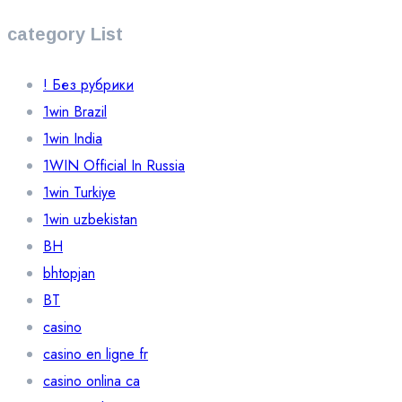
category List
! Без рубрики
1win Brazil
1win India
1WIN Official In Russia
1win Turkiye
1win uzbekistan
BH
bhtopjan
BT
casino
casino en ligne fr
casino onlina ca