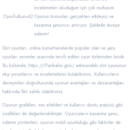
incelemeleri okuduğum için çok mutluyum.
OyunTutkunu42
Oyunun bonusları gerçekten etkileyici ve
kazanma şansınızı artırıyor. Şiddetle tavsiye
ederim!
Slot oyunları, online kumarhanelerde popüler olan ve şans
oyunları sevenler arasında tercih edilen oyun türlerinden biridir.
Bu bölümde, https:///Paribahis-giris/ adresindeki slot oyununun
ekşi yorumlarını ve incelemelerini bulabilirsiniz. Kullanıcıların
deneyimleri doğrultusunda oyunun avantajları ve dezavantajları
hakkında fikir sahibi olabilirsiniz.
Oyunun grafikleri, ses efektleri ve kullanıcı dostu arayüzü gibi
özellikleri de değerlendirilmiştir. Oyuncuların kazanma şansı,
ödeme yöntemleri, oyunun mobil uyumluluğu gibi faktörler de