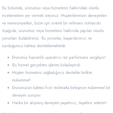
Bu bölümde, ürünümüz veya hizmetimiz hakkındaki olumlu
incelemelere yer vermek istiyoruz. Müşterilerimizin deneyimleri
ve memnuniyetleri, bizim için önemli bir referans noktasıdır.
Aşağıda, ürünümüz veya hizmetimiz hakkında yapılan olumlu
yorumları bulabilirsiniz. Bu yorumlar, başarılarımızı ve
sunduğumuz kaliteyi desteklemektedir.
Ürününüz hayranlık uyandırıcı bir performans sergiliyor!
Bu hizmet gerçekten işlerimi kolaylaştırdı.
Müşteri hizmetiniz sağladığınız destekle birlikte
mükemmel!
Ürününüzün kalitesi hızlı teslimatla birleşince mükemmel bir
deneyim sunuyor.
Harika bir alışveriş deneyimi yaşattınız, teşekkür ederim!