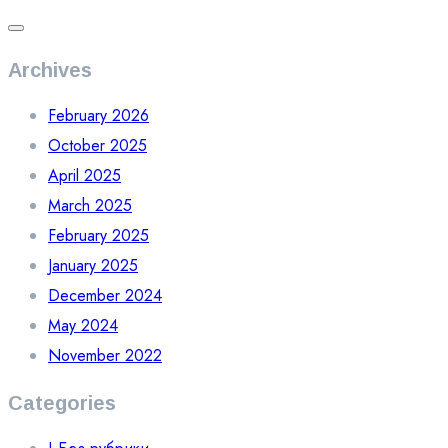
Archives
February 2026
October 2025
April 2025
March 2025
February 2025
January 2025
December 2024
May 2024
November 2022
Categories