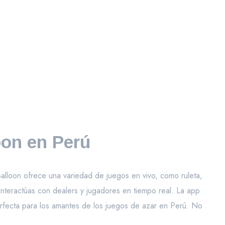
oon en Perú
alloon ofrece una variedad de juegos en vivo, como ruleta,
interactúas con dealers y jugadores en tiempo real. La app
erfecta para los amantes de los juegos de azar en Perú. No