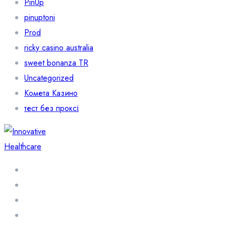
PinUp
pinuptoni
Prod
ricky casino australia
sweet bonanza TR
Uncategorized
Комета Казино
тест без проксі