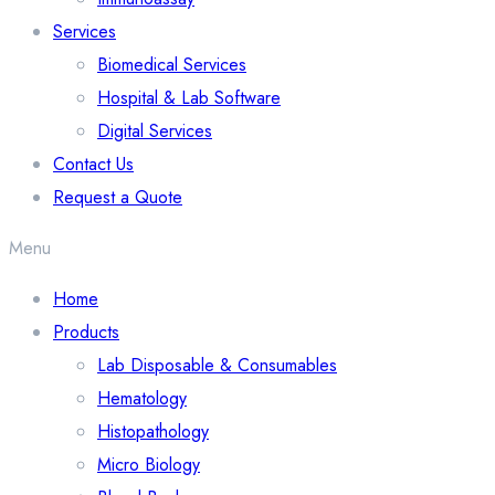
Services
Biomedical Services
Hospital & Lab Software
Digital Services
Contact Us
Request a Quote
Menu
Home
Products
Lab Disposable & Consumables
Hematology
Histopathology
Micro Biology