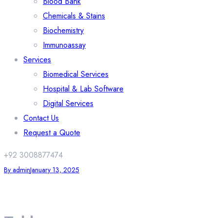
Blood Bank
Chemicals & Stains
Biochemistry
Immunoassay
Services
Biomedical Services
Hospital & Lab Software
Digital Services
Contact Us
Request a Quote
+92 3008877474
By
admin
January 13, 2025