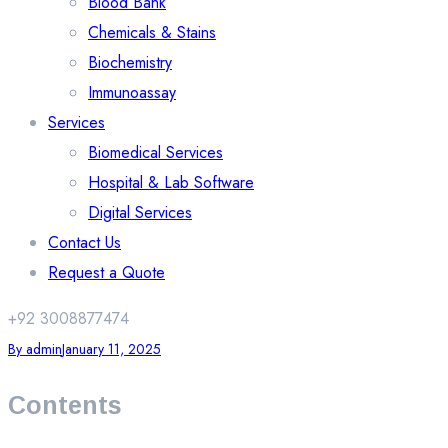
Blood Bank
Chemicals & Stains
Biochemistry
Immunoassay
Services
Biomedical Services
Hospital & Lab Software
Digital Services
Contact Us
Request a Quote
+92 3008877474
By
admin
January 11, 2025
Contents