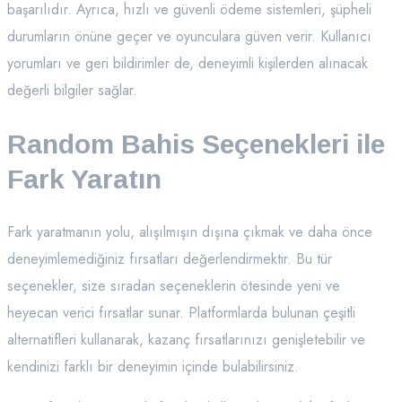
başarılıdır. Ayrıca, hızlı ve güvenli ödeme sistemleri, şüpheli
durumların önüne geçer ve oyunculara güven verir. Kullanıcı
yorumları ve geri bildirimler de, deneyimli kişilerden alınacak
değerli bilgiler sağlar.
Random Bahis Seçenekleri ile
Fark Yaratın
Fark yaratmanın yolu, alışılmışın dışına çıkmak ve daha önce
deneyimlemediğiniz fırsatları değerlendirmektir. Bu tür
seçenekler, size sıradan seçeneklerin ötesinde yeni ve
heyecan verici fırsatlar sunar. Platformlarda bulunan çeşitli
alternatifleri kullanarak, kazanç fırsatlarınızı genişletebilir ve
kendinizi farklı bir deneyimin içinde bulabilirsiniz.