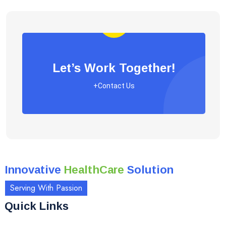
Let’s Work Together!
+Contact Us
Innovative
HealthCare
Solution
Serving With Passion
Quick Links