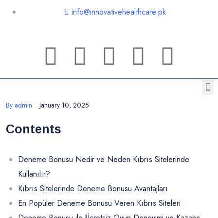
info@innovativehealthcare.pk
Request a Quote
By
admin
January 10, 2025
Contents
Deneme Bonusu Nedir ve Neden Kıbrıs Sitelerinde
Kullanılır?
Kıbrıs Sitelerinde Deneme Bonusu Avantajları
En Popüler Deneme Bonusu Veren Kıbrıs Siteleri
Deneme Bonusu ile Ücretsiz Oyun Deneyimi ve Kazanç