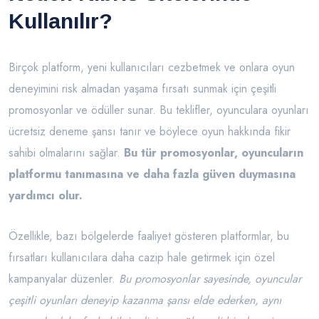
Kullanılır?
Birçok platform, yeni kullanıcıları cezbetmek ve onlara oyun
deneyimini risk almadan yaşama fırsatı sunmak için çeşitli
promosyonlar ve ödüller sunar. Bu teklifler, oyunculara oyunları
ücretsiz deneme şansı tanır ve böylece oyun hakkında fikir
sahibi olmalarını sağlar.
Bu tür promosyonlar, oyuncuların
platformu tanımasına ve daha fazla güven duymasına
yardımcı olur.
Özellikle, bazı bölgelerde faaliyet gösteren platformlar, bu
fırsatları kullanıcılara daha cazip hale getirmek için özel
kampanyalar düzenler.
Bu promosyonlar sayesinde, oyuncular
çeşitli oyunları deneyip kazanma şansı elde ederken, aynı