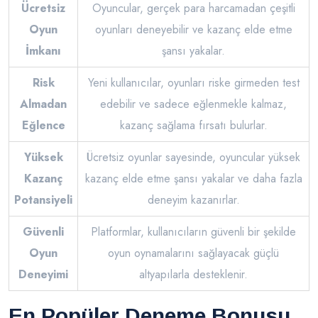
Ücretsiz
Oyuncular, gerçek para harcamadan çeşitli
Oyun
oyunları deneyebilir ve kazanç elde etme
İmkanı
şansı yakalar.
Risk
Yeni kullanıcılar, oyunları riske girmeden test
Almadan
edebilir ve sadece eğlenmekle kalmaz,
Eğlence
kazanç sağlama fırsatı bulurlar.
Yüksek
Ücretsiz oyunlar sayesinde, oyuncular yüksek
Kazanç
kazanç elde etme şansı yakalar ve daha fazla
Potansiyeli
deneyim kazanırlar.
Güvenli
Platformlar, kullanıcıların güvenli bir şekilde
Oyun
oyun oynamalarını sağlayacak güçlü
Deneyimi
altyapılarla desteklenir.
En Popüler Deneme Bonusu