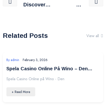
Discover
En
The Top-
Güvenilir
Rated
Bahis
Online
Siteleri
Related Posts
View all
Casinos In
Random
Australia
Seçenekle
By
admin
February 3, 2026
For
Ri Ile
Spela Casino Online På Wino – Den
Flawless
Güvenli Ve
Ultimate Online Casinon För Svenskar
Spela Casino Online på Wino - Den
English
Kazançlı
Gaming
Bahis
+ Read More
Deneyimi