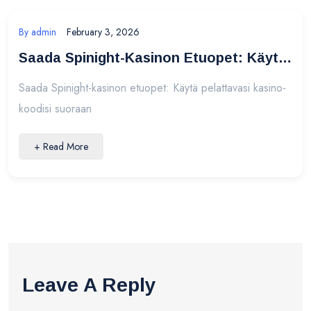
By
admin
February 3, 2026
Saada Spinight-Kasinon Etuopet: Käytä
Pelattavasi Kasino-Koodisi Suoraan
Saada Spinight-kasinon etuopet: Käytä pelattavasi kasino-
Verkossa Suomessa
koodisi suoraan
+ Read More
Leave A Reply