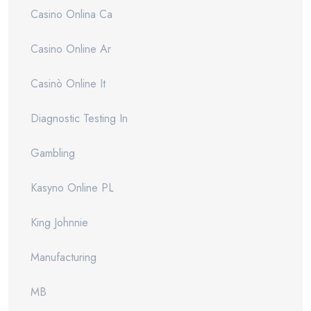
Casino Onlina Ca
Casino Online Ar
Casinò Online It
Diagnostic Testing In
Gambling
Kasyno Online PL
King Johnnie
Manufacturing
MB