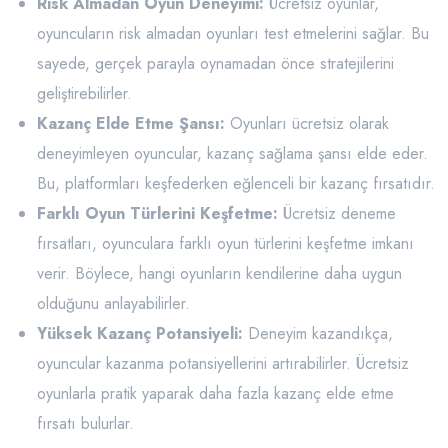
Risk Almadan Oyun Deneyimi:
Ücretsiz oyunlar,
oyuncuların risk almadan oyunları test etmelerini sağlar. Bu
sayede, gerçek parayla oynamadan önce stratejilerini
geliştirebilirler.
Kazanç Elde Etme Şansı:
Oyunları ücretsiz olarak
deneyimleyen oyuncular, kazanç sağlama şansı elde eder.
Bu, platformları keşfederken eğlenceli bir kazanç fırsatıdır.
Farklı Oyun Türlerini Keşfetme:
Ücretsiz deneme
fırsatları, oyunculara farklı oyun türlerini keşfetme imkanı
verir. Böylece, hangi oyunların kendilerine daha uygun
olduğunu anlayabilirler.
Yüksek Kazanç Potansiyeli:
Deneyim kazandıkça,
oyuncular kazanma potansiyellerini artırabilirler. Ücretsiz
oyunlarla pratik yaparak daha fazla kazanç elde etme
fırsatı bulurlar.