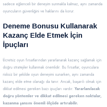
sadece eğlenceli bir deneyim sunmakla kalmaz, aynı zamanda
oyuncuların güvenliğini ve haklarını da korur.
Deneme Bonusu Kullanarak
Kazanç Elde Etmek İçin
İpuçları
Ücretsiz oyun fırsatlarından yararlanarak kazanç sağlamak için
doğru stratejiler kullanmak önemlidir. Bu fırsatlar, oyunculara
risksiz bir şekilde oyun deneyimi sunarken, aynı zamanda
kazanç elde etme olanağı da tanır. Ancak, başarılı olmak için
dikkat edilmesi gereken bazı ipuçları vardır.
Yararlanılacak
doğru yöntemler ve dikkat edilmesi gereken noktalar,
kazanma şansını önemli ölçüde artırabilir.