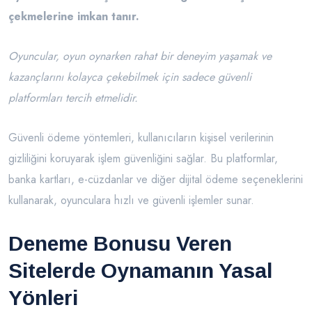
çekmelerine imkan tanır.
Oyuncular, oyun oynarken rahat bir deneyim yaşamak ve
kazançlarını kolayca çekebilmek için sadece güvenli
platformları tercih etmelidir.
Güvenli ödeme yöntemleri, kullanıcıların kişisel verilerinin
gizliliğini koruyarak işlem güvenliğini sağlar. Bu platformlar,
banka kartları, e-cüzdanlar ve diğer dijital ödeme seçeneklerini
kullanarak, oyunculara hızlı ve güvenli işlemler sunar.
Deneme Bonusu Veren
Sitelerde Oynamanın Yasal
Yönleri