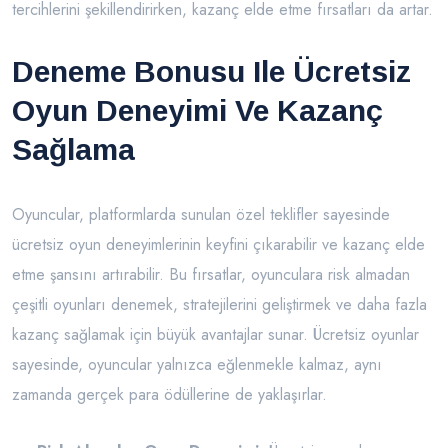
tercihlerini şekillendirirken, kazanç elde etme fırsatları da artar.
Deneme Bonusu Ile Ücretsiz
Oyun Deneyimi Ve Kazanç
Sağlama
Oyuncular, platformlarda sunulan özel teklifler sayesinde
ücretsiz oyun deneyimlerinin keyfini çıkarabilir ve kazanç elde
etme şansını artırabilir. Bu fırsatlar, oyunculara risk almadan
çeşitli oyunları denemek, stratejilerini geliştirmek ve daha fazla
kazanç sağlamak için büyük avantajlar sunar. Ücretsiz oyunlar
sayesinde, oyuncular yalnızca eğlenmekle kalmaz, aynı
zamanda gerçek para ödüllerine de yaklaşırlar.