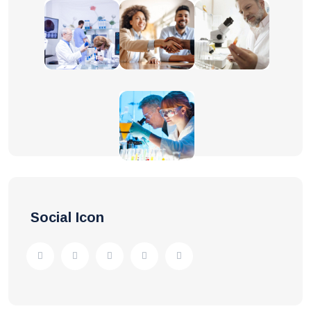
Social Icon