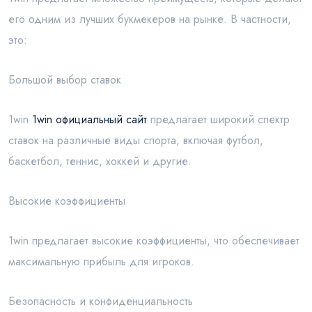
его одним из лучших букмекеров на рынке. В частности,
это:
Большой выбор ставок
1win
1win официальный сайт
предлагает широкий спектр
ставок на различные виды спорта, включая футбол,
баскетбол, теннис, хоккей и другие.
Высокие коэффициенты
1win предлагает высокие коэффициенты, что обеспечивает
максимальную прибыль для игроков.
Безопасность и конфиденциальность