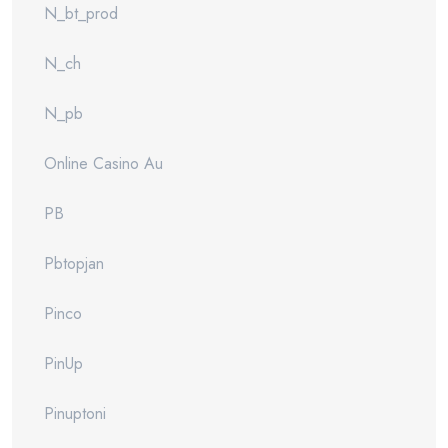
N_bt_prod
N_ch
N_pb
Online Casino Au
PB
Pbtopjan
Pinco
PinUp
Pinuptoni