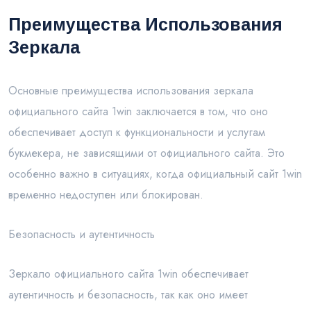
Преимущества Использования
Зеркала
Основные преимущества использования зеркала
официального сайта 1win заключается в том, что оно
обеспечивает доступ к функциональности и услугам
букмекера, не зависящими от официального сайта. Это
особенно важно в ситуациях, когда официальный сайт 1win
временно недоступен или блокирован.
Безопасность и аутентичность
Зеркало официального сайта 1win обеспечивает
аутентичность и безопасность, так как оно имеет