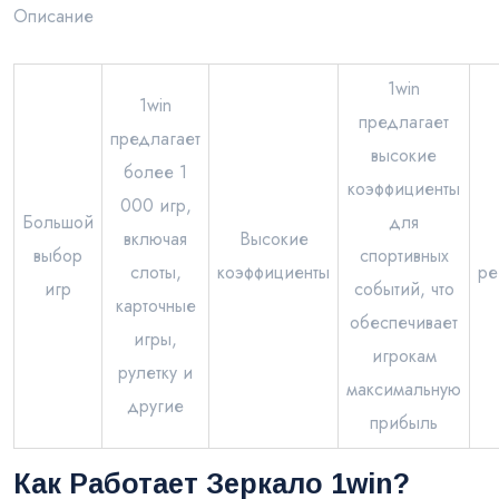
Описание
1win
1win
предлагает
предлагает
высокие
более 1
коэффициенты
000 игр,
Большой
для
включая
Высокие
выбор
спортивных
слоты,
коэффициенты
ре
игр
событий, что
карточные
обеспечивает
игры,
игрокам
рулетку и
максимальную
другие
прибыль
Как Работает Зеркало 1win?