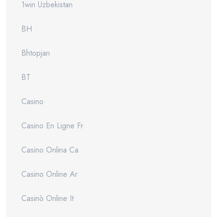
1win Uzbekistan
BH
Bhtopjan
BT
Casino
Casino En Ligne Fr
Casino Onlina Ca
Casino Online Ar
Casinò Online It