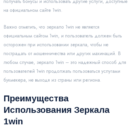
получать бонусы и использовать другие услуги, доступные
на официальном сайте 1win.
Важно отметить, что зеркало 1win не является
официальным сайтом 1win, и пользователь должен быть
осторожен при использовании зеркала, чтобы не
пострадать от мошенничества или других махинаций. В
любом случае, зеркало 1win – это надежный способ для
пользователей 1win продолжать пользоваться услугами
букмекера, не выходя из страны или региона.
Преимущества
Использования Зеркала
1win