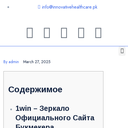
info@innovativehealthcare.pk
Request a Quote
By
admin
March 27, 2025
Содержимое
1win – Зеркало
Официального Сайта
Букмекера,