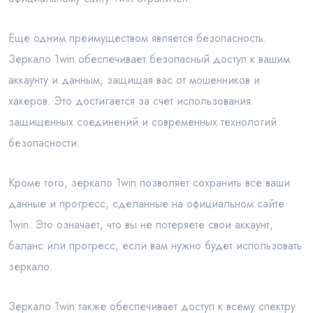
Еще одним преимуществом является безопасность.
Зеркало 1win обеспечивает безопасный доступ к вашим
аккаунту и данным, защищая вас от мошенников и
хакеров. Это достигается за счет использования
защищенных соединений и современных технологий
безопасности.
Кроме того, зеркало 1win позволяет сохранить все ваши
данные и прогресс, сделанные на официальном сайте
1win. Это означает, что вы не потеряете свои аккаунт,
баланс или прогресс, если вам нужно будет использовать
зеркало.
Зеркало 1win также обеспечивает доступ к всему спектру