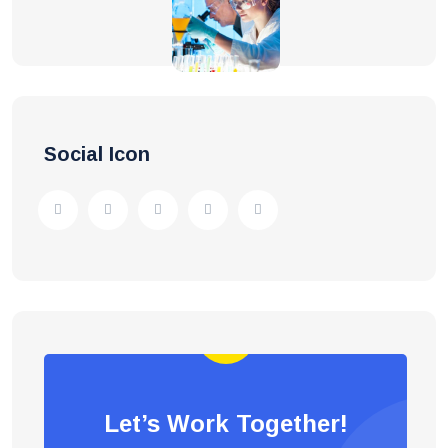
Social Icon
Let’s Work Together!