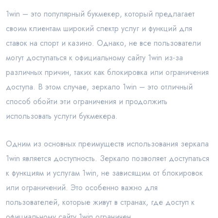
1win – это популярный букмекер, который предлагает
своим клиентам широкий спектр услуг и функций для
ставок на спорт и казино. Однако, не все пользователи
могут доступаться к официальному сайту 1win из-за
различных причин, таких как блокировка или ограничения
доступа. В этом случае, зеркало 1win – это отличный
способ обойти эти ограничения и продолжить
использовать услуги букмекера.
Одним из основных преимуществ использования зеркала
1win является доступность. Зеркало позволяет доступаться
к функциям и услугам 1win, не зависящим от блокировок
или ограничений. Это особенно важно для
пользователей, которые живут в странах, где доступ к
официальному сайту 1win ограничен.