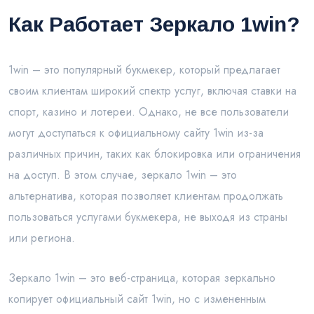
Как Работает Зеркало 1win?
1win – это популярный букмекер, который предлагает
своим клиентам широкий спектр услуг, включая ставки на
спорт, казино и лотереи. Однако, не все пользователи
могут доступаться к официальному сайту 1win из-за
различных причин, таких как блокировка или ограничения
на доступ. В этом случае, зеркало 1win – это
альтернатива, которая позволяет клиентам продолжать
пользоваться услугами букмекера, не выходя из страны
или региона.
Зеркало 1win – это веб-страница, которая зеркально
копирует официальный сайт 1win, но с измененным