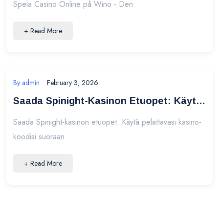
Spela Casino Online på Wino - Den
На
Вход
Сегодня
+ Read More
By
admin
February 3, 2026
Saada Spinight-Kasinon Etuopet: Käytä
Pelattavasi Kasino-Koodisi Suoraan
Saada Spinight-kasinon etuopet: Käytä pelattavasi kasino-
Verkossa Suomessa
koodisi suoraan
+ Read More