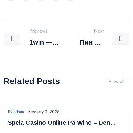
Previews
Next
1win —
Пин Ап
Зеркало
Казино –
Официал
Официал
Ьного
Ьный
Related Posts
View all
Сайта
Сайт Pin
Букмекер
Up Играть
By
admin
February 3, 2026
А,
Онлайн |
Spela Casino Online På Wino – Den
Рабочее
Зеркало И
Ultimate Online Casinon För Svenskar