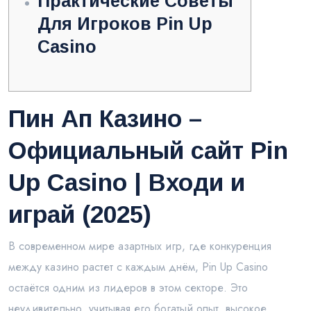
Практические Советы
Для Игроков Pin Up
Casino
Пин Ап Казино –
Официальный сайт Pin
Up Casino | Входи и
играй (2025)
В современном мире азартных игр, где конкуренция
между казино растет с каждым днём, Pin Up Casino
остаётся одним из лидеров в этом секторе. Это
неудивительно, учитывая его богатый опыт, высокое