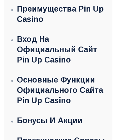
Преимущества Pin Up
Casino
Вход На
Официальный Сайт
Pin Up Casino
Основные Функции
Официального Сайта
Pin Up Casino
Бонусы И Акции