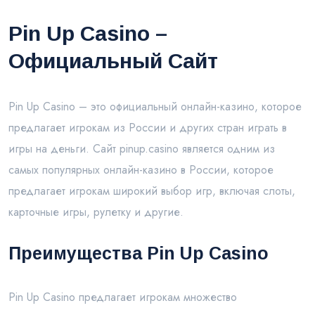
Pin Up Casino –
Официальный Сайт
Pin Up Casino – это официальный онлайн-казино, которое
предлагает игрокам из России и других стран играть в
игры на деньги. Сайт pinup.casino является одним из
самых популярных онлайн-казино в России, которое
предлагает игрокам широкий выбор игр, включая слоты,
карточные игры, рулетку и другие.
Преимущества Pin Up Casino
Pin Up Casino предлагает игрокам множество