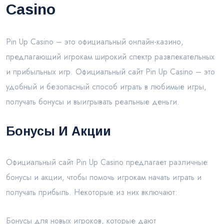
Casino
Pin Up Casino – это официальный онлайн-казино,
предлагающий игрокам широкий спектр развлекательных
и прибыльных игр. Официальный сайт Pin Up Casino – это
удобный и безопасный способ играть в любимые игры,
получать бонусы и выигрывать реальные деньги.
Бонусы И Акции
Официальный сайт Pin Up Casino предлагает различные
бонусы и акции, чтобы помочь игрокам начать играть и
получать прибыль. Некоторые из них включают:
Бонусы для новых игроков, которые дают