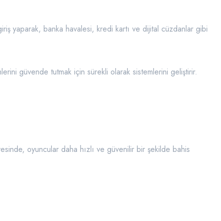
riş yaparak, banka havalesi, kredi kartı ve dijital cüzdanlar gibi
rini güvende tutmak için sürekli olarak sistemlerini geliştirir.
esinde, oyuncular daha hızlı ve güvenilir bir şekilde bahis