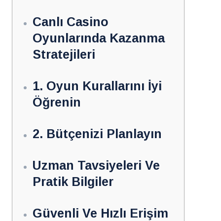
Canlı Casino
Oyunlarında Kazanma
Stratejileri
1. Oyun Kurallarını İyi
Öğrenin
2. Bütçenizi Planlayın
Uzman Tavsiyeleri Ve
Pratik Bilgiler
Güvenli Ve Hızlı Erişim