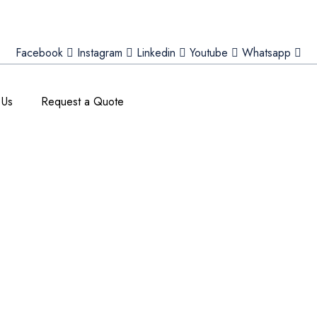
Facebook
Instagram
Linkedin
Youtube
Whatsapp
 Us
Request a Quote