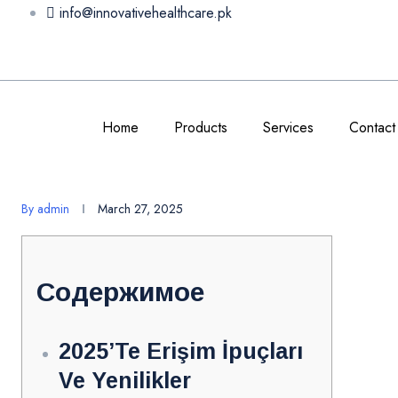
info@innovativehealthcare.pk
Home
Products
Services
Contact
+92 3008877474
By
admin
March 27, 2025
Содержимое
2025’te Erişim İpuçları
Ve Yenilikler