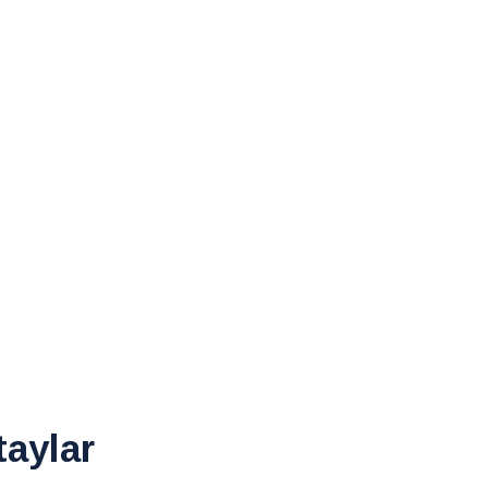
taylar