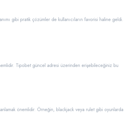
ımı gibi pratik çözümler de kullanıcıların favorisi haline geldi.
nemlidir. Tipobet güncel adresi üzerinden erişebileceğiniz bu
 anlamak önemlidir. Örneğin, blackjack veya rulet gibi oyunlarda