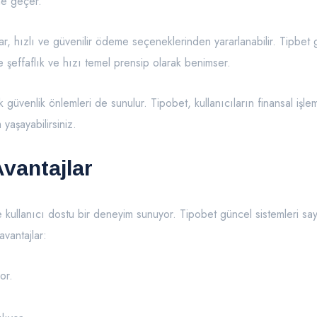
ne geçer.
r, hızlı ve güvenilir ödeme seçeneklerinden yararlanabilir. Tipbet gi
e şeffaflık ve hızı temel prensip olarak benimser.
 güvenlik önlemleri de sunulur. Tipobet, kullanıcıların finansal işlemle
yaşayabilirsiniz.
vantajlar
 kullanıcı dostu bir deneyim sunuyor. Tipobet güncel sistemleri say
avantajlar:
or.