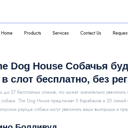
Home
Products
Services
Contact Us
Reques
he Dog House Собачья будк
 в слот бесплатно, без ре
ь до 27 бесплатных спинов, что может значительно увеличить
 собака. The Dog House предлагает 5 барабанов и 20 линий 
усном раунде собаки могут увеличить ваши выигрыши и пред
ино Болливуд