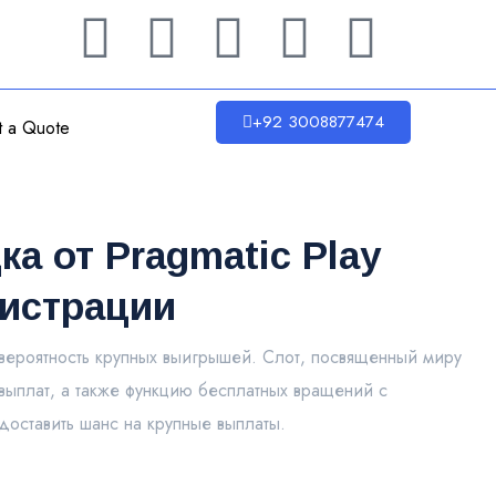
+92 3008877474
t a Quote
а от Pragmatic Play
гистрации
 вероятность крупных выигрышей. Слот, посвященный миру
выплат, а также функцию бесплатных вращений с
оставить шанс на крупные выплаты.