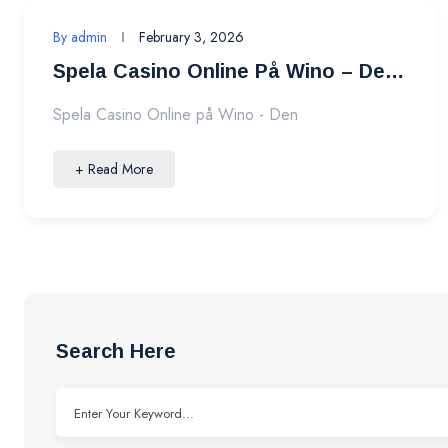
By
admin
February 3, 2026
Spela Casino Online På Wino – Den
Ultimate Online Casinon För
Spela Casino Online på Wino - Den
Svenskar
+ Read More
Search Here