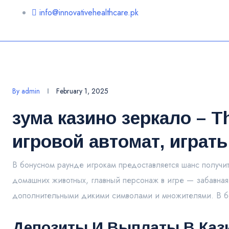
info@innovativehealthcare.pk
By
admin
February 1, 2025
зума казино зеркало – T
игровой автомат, играть
В бонусном раунде игрокам предоставляется шанс получит
домашних животных, главный персонаж в игре — забавная
дополнительными дикими символами и множителями. В бон
Депозиты И Выплаты В Каз