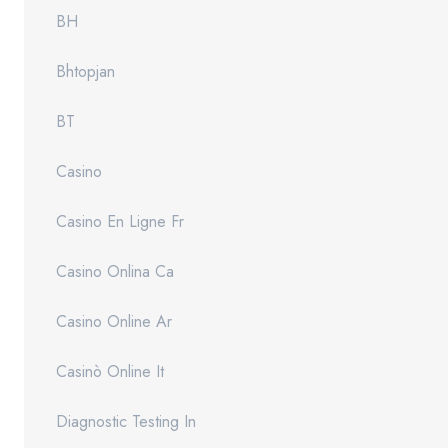
BH
Bhtopjan
BT
Casino
Casino En Ligne Fr
Casino Onlina Ca
Casino Online Ar
Casinò Online It
Diagnostic Testing In