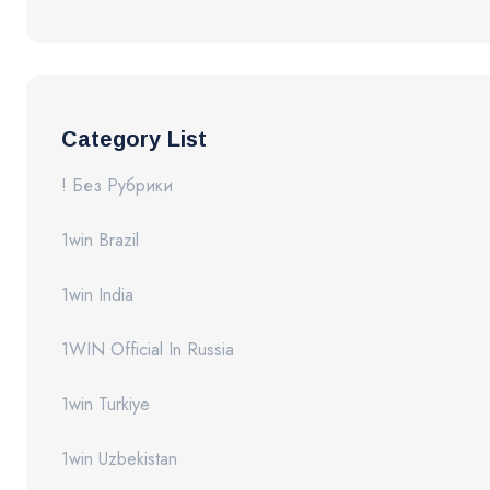
Category List
! Без Рубрики
1win Brazil
1win India
1WIN Official In Russia
1win Turkiye
1win Uzbekistan