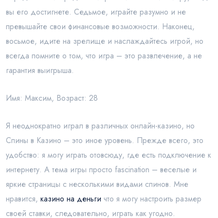
вы его достигнете. Седьмое, играйте разумно и не
превышайте свои финансовые возможности. Наконец,
восьмое, идите на зрелище и наслаждайтесь игрой, но
всегда помните о том, что игра – это развлечение, а не
гарантия выигрыша.
Имя: Максим, Возраст: 28
Я неоднократно играл в различных онлайн-казино, но
Спины в Казино – это иное уровень. Прежде всего, это
удобство: я могу играть отовсюду, где есть подключение к
интернету. А тема игры просто fascination – веселые и
яркие страницы с несколькими видами спинов. Мне
нравится,
казино на деньги
что я могу настроить размер
своей ставки, следовательно, играть как угодно.