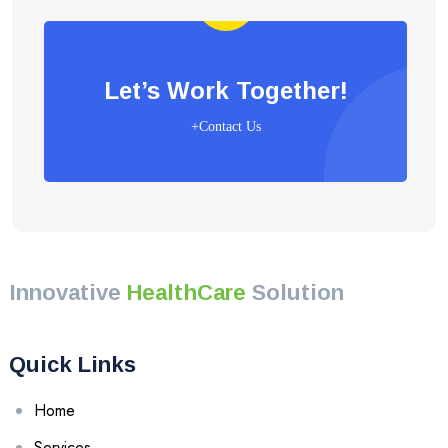
Let’s Work Together!
+Contact Us
Innovative
HealthCare
Solution
Serving With Passion
Quick Links
Home
Services