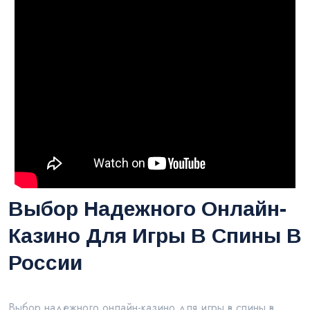
Выбор Надежного Онлайн-
Казино Для Игры В Спины В
России
Выбор надежного онлайн-казино для игры в спины в