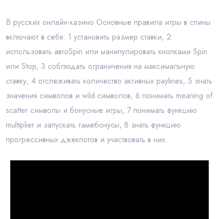
В русских онлайн-казино Основные правила игры в спины
включают в себя: 1 установить размер ставки, 2
использовать автоSpin или манипулировать кнопками Spin
или Stop, 3 соблюдать ограничения на максимальную
ставку, 4 отслеживать количество активных paylines, 5 знать
значения символов и wild символов, 6 понимать meaning of
scatter символы и бонусные игры, 7 понимать функцию
multiplier и запускать гамебонусы, 8 знать функцию
прогрессивных джекпотов и участвовать в них.