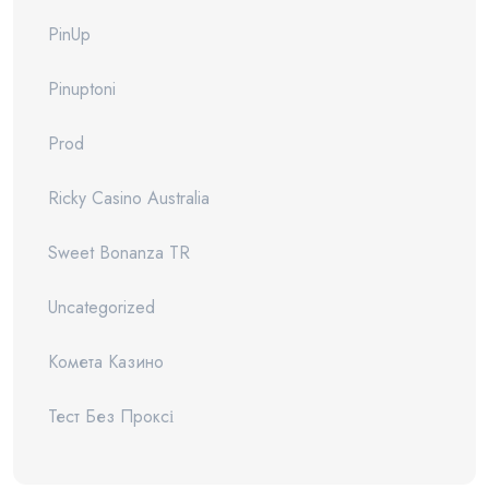
PinUp
Pinuptoni
Prod
Ricky Casino Australia
Sweet Bonanza TR
Uncategorized
Комета Казино
Тест Без Проксі