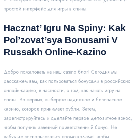
простой интерфейс для игры в спины.
Наcznat’ Igru Na Spiny: Kak
Pol’zovat’sya Bonusami V
Russakh Online-Kazino
Добро пожаловать на наш casino блог! Сегодня мы
расскажем вам, как пользоваться бонусами в российских
онлайн-казино, в частности, о том, как начать игру на
слоты. Во-первых, выберите надежное и безопасное
казино, которое принимает рубли. Затем,
зарегистрируйтесь и сделайте первое депозитное взнос,
чтобы получить заветный приветственный бонус. Не
забудьте воспользоваться промо-кодами, чтобы