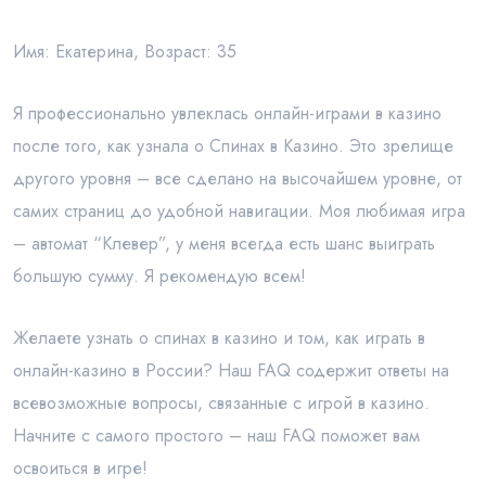
Имя: Екатерина, Возраст: 35
Я профессионально увлеклась онлайн-играми в казино
после того, как узнала о Спинах в Казино. Это зрелище
другого уровня – все сделано на высочайшем уровне, от
самих страниц до удобной навигации. Моя любимая игра
– автомат “Клевер”, у меня всегда есть шанс выиграть
большую сумму. Я рекомендую всем!
Желаете узнать о спинах в казино и том, как играть в
онлайн-казино в России? Наш FAQ содержит ответы на
всевозможные вопросы, связанные с игрой в казино.
Начните с самого простого – наш FAQ поможет вам
освоиться в игре!