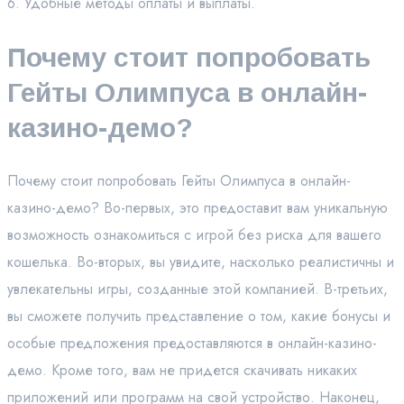
6. Удобные методы оплаты и выплаты.
Почему стоит попробовать
Гейты Олимпуса в онлайн-
казино-демо?
Почему стоит попробовать Гейты Олимпуса в онлайн-
казино-демо? Во-первых, это предоставит вам уникальную
возможность ознакомиться с игрой без риска для вашего
кошелька. Во-вторых, вы увидите, насколько реалистичны и
увлекательны игры, созданные этой компанией. В-третьих,
вы сможете получить представление о том, какие бонусы и
особые предложения предоставляются в онлайн-казино-
демо. Кроме того, вам не придется скачивать никаких
приложений или программ на свой устройство. Наконец,