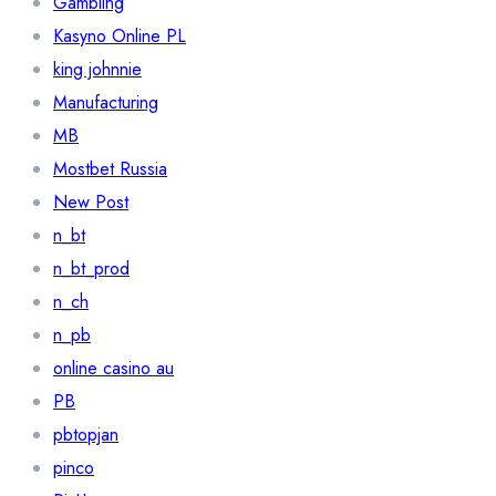
Gambling
Kasyno Online PL
king johnnie
Manufacturing
MB
Mostbet Russia
New Post
n_bt
n_bt_prod
n_ch
n_pb
online casino au
PB
pbtopjan
pinco