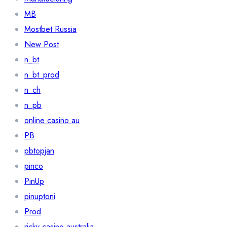
MB
Mostbet Russia
New Post
n_bt
n_bt_prod
n_ch
n_pb
online casino au
PB
pbtopjan
pinco
PinUp
pinuptoni
Prod
ricky casino australia