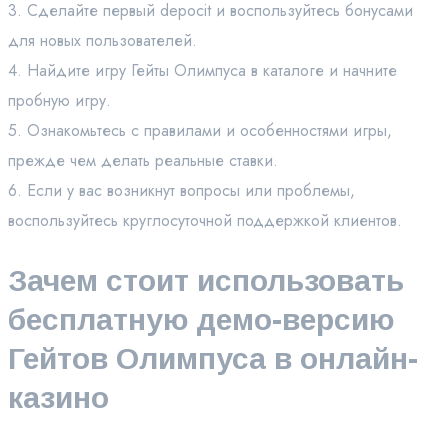
3. Сделайте первый depocit и воспользуйтесь бонусами
для новых пользователей.
4. Найдите игру Гейты Олимпуса в каталоге и начните
пробную игру.
5. Ознакомьтесь с правилами и особенностями игры,
прежде чем делать реальные ставки.
6. Если у вас возникнут вопросы или проблемы,
воспользуйтесь круглосуточной поддержкой клиентов.
Зачем стоит использовать
бесплатную демо-версию
Гейтов Олимпуса в онлайн-
казино