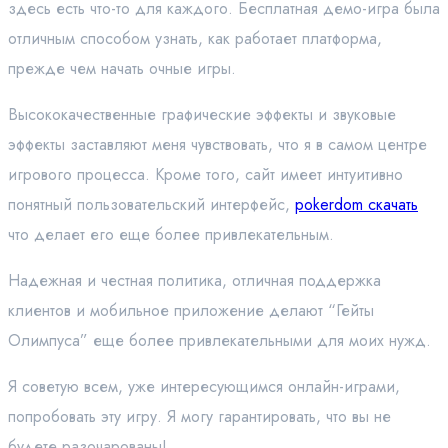
здесь есть что-то для каждого. Бесплатная демо-игра была
отличным способом узнать, как работает платформа,
прежде чем начать очные игры.
Высококачественные графические эффекты и звуковые
эффекты заставляют меня чувствовать, что я в самом центре
игрового процесса. Кроме того, сайт имеет интуитивно
понятный пользовательский интерфейс,
pokerdom скачать
что делает его еще более привлекательным.
Надежная и честная политика, отличная поддержка
клиентов и мобильное приложение делают “Гейты
Олимпуса” еще более привлекательными для моих нужд.
Я советую всем, уже интересующимся онлайн-играми,
попробовать эту игру. Я могу гарантировать, что вы не
будете разочарованы!