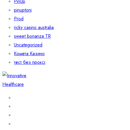
PinUp
pinuptoni
Prod
ricky casino australia
sweet bonanza TR
Uncategorized
Комета Казино
тест без проксі