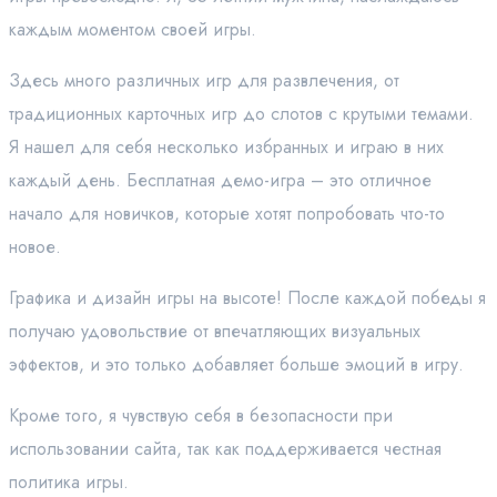
каждым моментом своей игры.
Здесь много различных игр для развлечения, от
традиционных карточных игр до слотов с крутыми темами.
Я нашел для себя несколько избранных и играю в них
каждый день. Бесплатная демо-игра – это отличное
начало для новичков, которые хотят попробовать что-то
новое.
Графика и дизайн игры на высоте! После каждой победы я
получаю удовольствие от впечатляющих визуальных
эффектов, и это только добавляет больше эмоций в игру.
Кроме того, я чувствую себя в безопасности при
использовании сайта, так как поддерживается честная
политика игры.