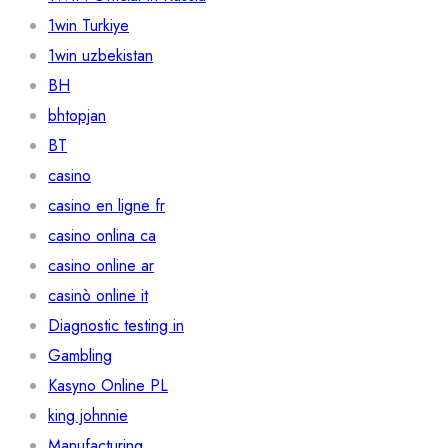
1win Turkiye
1win uzbekistan
BH
bhtopjan
BT
casino
casino en ligne fr
casino onlina ca
casino online ar
casinò online it
Diagnostic testing in
Gambling
Kasyno Online PL
king johnnie
Manufacturing