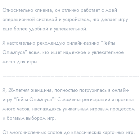
Относительно клиента, он отлично работает с моей
операционной системой и устройством, что делает игру
еще более удобной и увлекательной.
Я настоятельно рекомендую онлайн-казино “Гейты
Олимпуса” всем, кто ищет надежное и увлекательное
место для игры.
———————————————————————————————
Я, 28-летняя женщина, полностью погрузилась в онлайн-
игру “Гейты Олимпуса”! С момента регистрации я провела
много часов, наслаждаясь уникальным игровым процессом
и богатым выбором игр.
От многочисленных слотов до классических карточных игр,