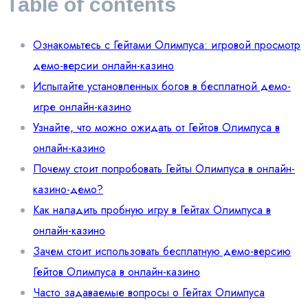
Table of contents
Ознакомьтесь с Гейтами Олимпуса: игровой просмотр
демо-версии онлайн-казино
Испытайте установленных богов в бесплатной демо-
игре онлайн-казино
Узнайте, что можно ожидать от Гейтов Олимпуса в
онлайн-казино
Почему стоит попробовать Гейты Олимпуса в онлайн-
казино-демо?
Как наладить пробную игру в Гейтах Олимпуса в
онлайн-казино
Зачем стоит использовать бесплатную демо-версию
Гейтов Олимпуса в онлайн-казино
Часто задаваемые вопросы о Гейтах Олимпуса