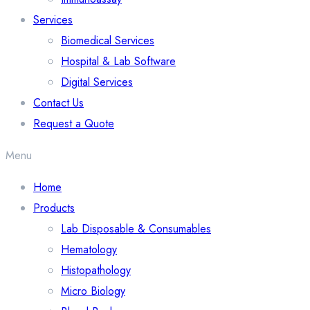
Services
Biomedical Services
Hospital & Lab Software
Digital Services
Contact Us
Request a Quote
Menu
Home
Products
Lab Disposable & Consumables
Hematology
Histopathology
Micro Biology