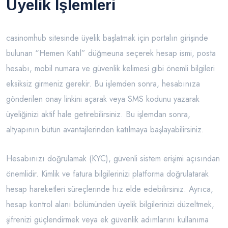
Üyelik İşlemleri
casinomhub sitesinde üyelik başlatmak için portalın girişinde
bulunan “Hemen Katıl” düğmeuna seçerek hesap ismi, posta
hesabı, mobil numara ve güvenlik kelimesi gibi önemli bilgileri
eksiksiz girmeniz gerekir. Bu işlemden sonra, hesabınıza
gönderilen onay linkini açarak veya SMS kodunu yazarak
üyeliğinizi aktif hale getirebilirsiniz. Bu işlemdan sonra,
altyapının bütün avantajlerinden katılmaya başlayabilirsiniz.
Hesabınızı doğrulamak (KYC), güvenli sistem erişimi açısından
önemlidir. Kimlik ve fatura bilgilerinizi platforma doğrulatarak
hesap hareketleri süreçlerinde hız elde edebilirsiniz. Ayrıca,
hesap kontrol alanı bölümünden üyelik bilgilerinizi düzeltmek,
şifrenizi güçlendirmek veya ek güvenlik adımlarını kullanıma