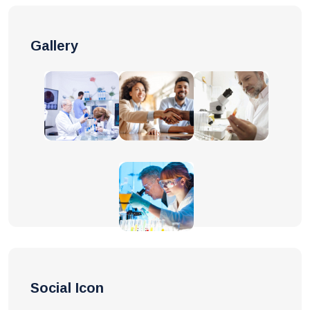
Gallery
Social Icon