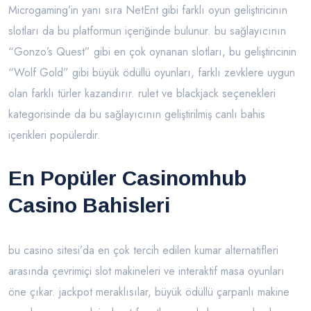
Microgaming’in yanı sıra NetEnt gibi farklı oyun geliştiricinın
slotları da bu platformun içeriğinde bulunur. bu sağlayıcının
“Gonzo’s Quest” gibi en çok oynanan slotları, bu geliştiricinin
“Wolf Gold” gibi büyük ödüllü oyunları, farklı zevklere uygun
olan farklı türler kazandırır. rulet ve blackjack seçenekleri
kategorisinde da bu sağlayıcının geliştirilmiş canlı bahis
içerikleri popülerdir.
En Popüler Casinomhub
Casino Bahisleri
bu casino sitesi’da en çok tercih edilen kumar alternatifleri
arasında çevrimiçi slot makineleri ve interaktif masa oyunları
öne çıkar. jackpot meraklısılar, büyük ödüllü çarpanlı makine