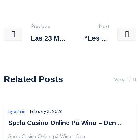
Previews
Next
Las 23 Mas
“Les 10
Famosas
Meilleurs
Aplicacion
Casinos
Es Para
Bitcoin Et
Related Posts
View all
Alcanzar
Crypto-
Dinero En
Monnaies
By
admin
February 3, 2026
2024
2024
Spela Casino Online På Wino – Den
Ultimate Online Casinon För Svenskar
Spela Casino Online på Wino - Den