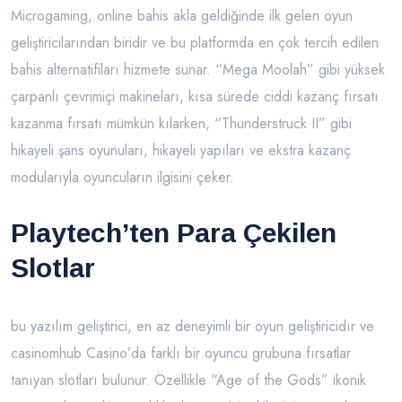
Microgaming, online bahis akla geldiğinde ilk gelen oyun
geliştiricilarından biridir ve bu platformda en çok tercih edilen
bahis alternatifiları hizmete sunar. “Mega Moolah” gibi yüksek
çarpanlı çevrimiçi makineları, kısa sürede ciddi kazanç fırsatı
kazanma fırsatı mümkün kılarken, “Thunderstruck II” gibi
hikayeli şans oyunuları, hikayeli yapıları ve ekstra kazanç
modularıyla oyuncuların ilgisini çeker.
Playtech’ten Para Çekilen
Slotlar
bu yazılım geliştirici, en az deneyimli bir oyun geliştiricidır ve
casinomhub Casino’da farklı bir oyuncu grubuna fırsatlar
tanıyan slotları bulunur. Özellikle “Age of the Gods” ikonik