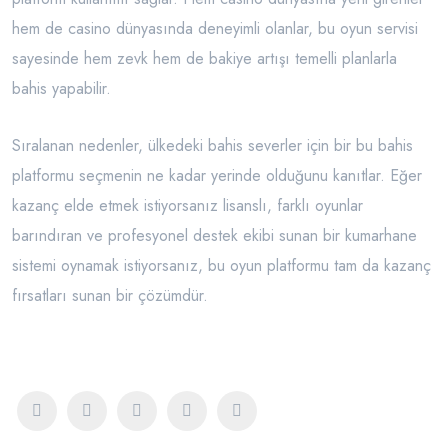
hem de casino dünyasında deneyimli olanlar, bu oyun servisi
sayesinde hem zevk hem de bakiye artışı temelli planlarla
bahis yapabilir.
Sıralanan nedenler, ülkedeki bahis severler için bir bu bahis
platformu seçmenin ne kadar yerinde olduğunu kanıtlar. Eğer
kazanç elde etmek istiyorsanız lisanslı, farklı oyunlar
barındıran ve profesyonel destek ekibi sunan bir kumarhane
sistemi oynamak istiyorsanız, bu oyun platformu tam da kazanç
fırsatları sunan bir çözümdür.