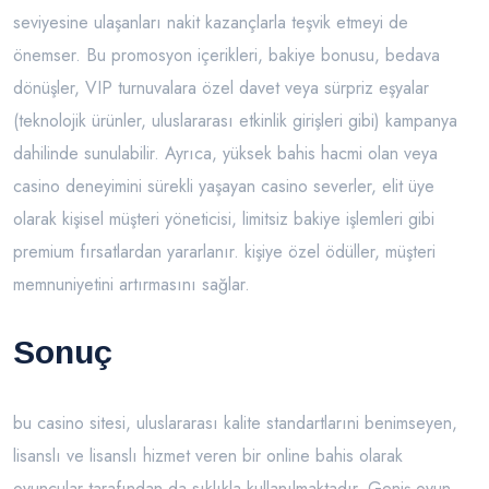
seviyesine ulaşanları nakit kazançlarla teşvik etmeyi de
önemser. Bu promosyon içerikleri, bakiye bonusu, bedava
dönüşler, VIP turnuvalara özel davet veya sürpriz eşyalar
(teknolojik ürünler, uluslararası etkinlik girişleri gibi) kampanya
dahilinde sunulabilir. Ayrıca, yüksek bahis hacmi olan veya
casino deneyimini sürekli yaşayan casino severler, elit üye
olarak kişisel müşteri yöneticisi, limitsiz bakiye işlemleri gibi
premium fırsatlardan yararlanır. kişiye özel ödüller, müşteri
memnuniyetini artırmasını sağlar.
Sonuç
bu casino sitesi, uluslararası kalite standartlarıni benimseyen,
lisanslı ve lisanslı hizmet veren bir online bahis olarak
oyuncular tarafından da sıklıkla kullanılmaktadır. Geniş oyun