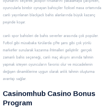
oyunlarını seçerek jackpot fırsatlarını yakalamaya çalışırken,
oyuncularla birebir oynayan bahisçiler fiziksel masa ortamında
canlı yayınlanan blackjack bahis alanlarında büyük kazanç
peşinde koşar.
canlı spor bahisleri de bahis severler arasında çok popüler.
Futbol gibi müsabaka türülarda çifte şans gibi çok yönlü
marketler sunularak kazanma ihtimalleri geliştirilir. gerçek
zamanlı bahis seçeneği, canlı maç akışını anında tahmin
yapmak isteyen oyuncuların favorisi olur ve mücadelenin
değişen dinamiklerine uygun olarak anlık tahmin oluşturma
avantajı sağlar.
Casinomhub Casino Bonus
Program