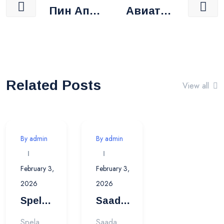
Пин Ап
Авиатор
Онлайн
Играть В
Казино
Казино
Официал
Онлайн
Related Posts
View all
Ьный
Сайт В
России И
By
admin
By
admin
Странах
February 3,
February 3,
СНГ
2026
2026
Spela
Saada
Casino
Spinigh
Spela
Saada