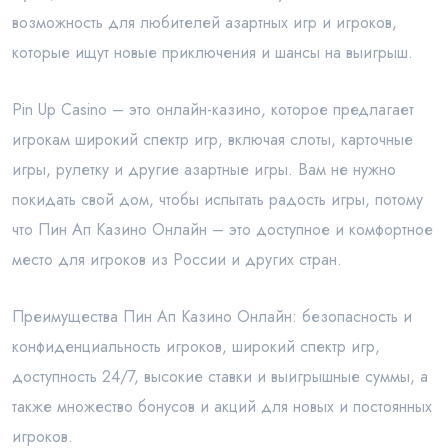
возможность для любителей азартных игр и игроков,
которые ищут новые приключения и шансы на выигрыш.
Pin Up Casino – это онлайн-казино, которое предлагает
игрокам широкий спектр игр, включая слоты, карточные
игры, рулетку и другие азартные игры. Вам не нужно
покидать свой дом, чтобы испытать радость игры, потому
что Пин Ап Казино Онлайн – это доступное и комфортное
место для игроков из России и других стран.
Преимущества Пин Ап Казино Онлайн: безопасность и
конфиденциальность игроков, широкий спектр игр,
доступность 24/7, высокие ставки и выигрышные суммы, а
также множество бонусов и акций для новых и постоянных
игроков.