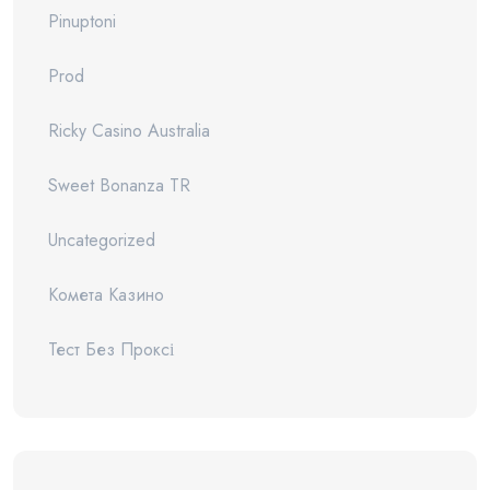
Pinuptoni
Prod
Ricky Casino Australia
Sweet Bonanza TR
Uncategorized
Комета Казино
Тест Без Проксі