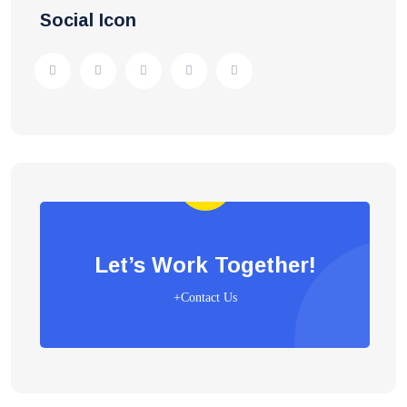
Social Icon
Let’s Work Together!
+Contact Us