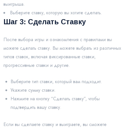
выигрыша.
Выберите ставку, которую вы хотите сделать.
Шаг 3: Сделать Ставку
После выбора игры и ознакомления с правилами вы
можете сделать ставку. Вы можете выбрать из различных
типов ставок, включая фиксированные ставки,
прогрессивные ставки и другие.
Выберите тип ставки, который вам подходит.
Укажите сумму ставки.
Нажмите на кнопку “Сделать ставку”, чтобы
подтвердить вашу ставку.
Если вы сделаете ставку и выиграете, вы сможете