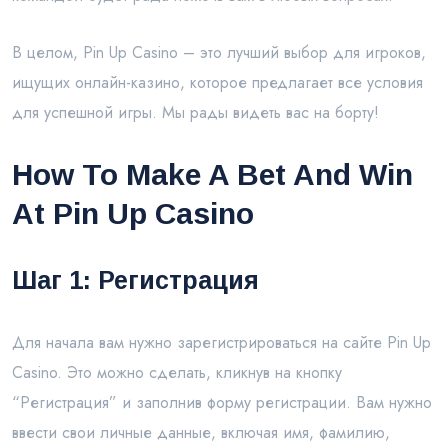
В целом, Pin Up Casino – это лучший выбор для игроков,
ищущих онлайн-казино, которое предлагает все условия
для успешной игры. Мы рады видеть вас на борту!
How To Make A Bet And Win
At Pin Up Casino
Шаг 1: Регистрация
Для начала вам нужно зарегистрироваться на сайте Pin Up
Casino. Это можно сделать, кликнув на кнопку
“Регистрация” и заполнив форму регистрации. Вам нужно
ввести свои личные данные, включая имя, фамилию,