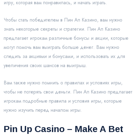
игру, которая вам понравилась, и начать играть.
Чтобы стать победителем в Пин Ап Казино, вам нужно
знать некоторые секреты и стратегии. Пин Ап Казино
предлагает игрокам различные бонусы и акции, которые
могут помочь вам выиграть больше денег. Вам нужно
следить за акциями и бонусами, и использовать их для
увеличения своих шансов на выигрыш.
Вам также нужно помнить о правилах и условиях игры,
чтобы не потерять свои деньги. Пин Ап Казино предлагает
игрокам подробные правила и условия игры, которые
нужно изучить перед началом игры.
Pin Up Casino – Make A Bet