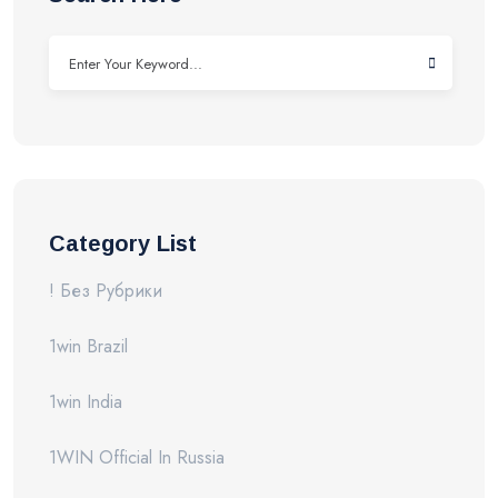
Sa
Suome
Ssa
Category List
! Без Рубрики
1win Brazil
1win India
1WIN Official In Russia