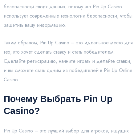
безопасности своих данных, потому что Pin Up Casino
использует современные технологии безопасности, чтобы
защитить вашу информацию.
Таким образом, Pin Up Casino – это идеальное место для
тех, кто хочет сделать ставку и стать победителем.
Сделайте регистрацию, начните играть и делайте ставки,
и вы сможете стать одним из победителей в Pin Up Online
Casino.
Почему Выбрать Pin Up
Casino?
Pin Up Casino – это лучший выбор для игроков, ищущих