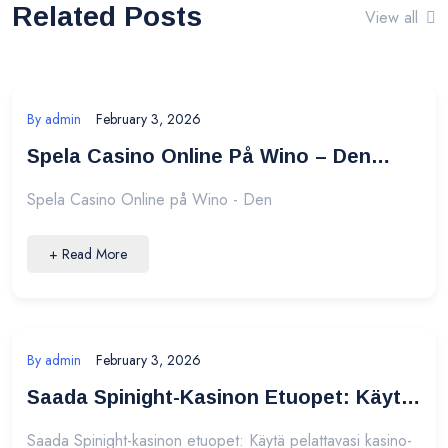
Онлайн
Ставку И
Related Posts
View all
Pin Up
Стань
Casino –
Победите
By
admin
February 3, 2026
Официал
Лем В Пин
Spela Casino Online På Wino – Den
Ьный
Ап Казино
Ultimate Online Casinon För Svenskar
Spela Casino Online på Wino - Den
Сайт
Онлайн
+ Read More
By
admin
February 3, 2026
Saada Spinight-Kasinon Etuopet: Käytä
Pelattavasi Kasino-Koodisi Suoraan
Saada Spinight-kasinon etuopet: Käytä pelattavasi kasino-