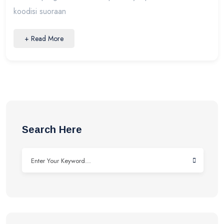
Verkossa Suomessa
koodisi suoraan
+ Read More
Search Here