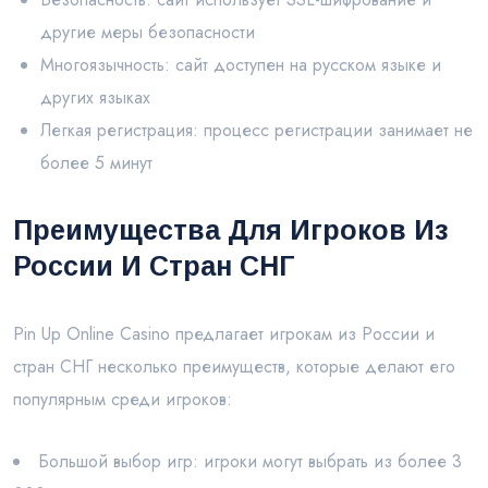
другие меры безопасности
Многоязычность: сайт доступен на русском языке и
других языках
Легкая регистрация: процесс регистрации занимает не
более 5 минут
Преимущества Для Игроков Из
России И Стран СНГ
Pin Up Online Casino предлагает игрокам из России и
стран СНГ несколько преимуществ, которые делают его
популярным среди игроков:
Большой выбор игр: игроки могут выбрать из более 3