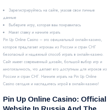
Зарегистрируйтесь на сайте, указав свои личные
данные
Выберите игру, которая вам понравилась
Макет ставку и начните играть
Pin Up Online Casino – это официальный онлайн-казино,
которое предлагает игрокам из России и стран СНГ
безопасный и надежный способ играть в онлайн-казино.
Сайт имеет современный дизайн, большой выбор игр и
многоязычность, что делает его доступным для игроков из
России и стран СНГ. Начните играть на Pin Up Online
Casino сегодня и насладитесь игрой в онлайн-казино!
Pin Up Online Casino: Official
Website In Russia And The