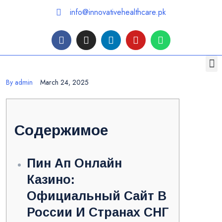
info@innovativehealthcare.pk
Request a Quote
By
admin
March 24, 2025
Содержимое
Пин Ап Онлайн
Казино:
Официальный Сайт В
России И Странах СНГ