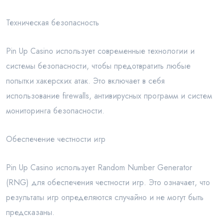
Техническая безопасность
Pin Up Casino использует современные технологии и
системы безопасности, чтобы предотвратить любые
попытки хакерских атак. Это включает в себя
использование firewalls, антивирусных программ и систем
мониторинга безопасности.
Обеспечение честности игр
Pin Up Casino использует Random Number Generator
(RNG) для обеспечения честности игр. Это означает, что
результаты игр определяются случайно и не могут быть
предсказаны.