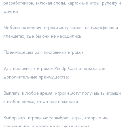
разработчиков, включая слоты, карточные игры, рулетку и
другие
Мобильная версия: игроки могут играть на смартфонах и
планшетах, где бы они не находились
Преимущества для постоянных игроков
Для постоянных игроков Pin Up Casino предлагает
дополнительные преимущества:
Выплаты в любое время: игроки могут получать выигрыши
в любое время, когда они пожелают
Выбор игр: игроки могут выбрать игры, которые им
понравились, и играть в них снова и снова