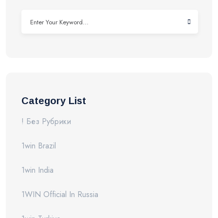
Category List
! Без Рубрики
1win Brazil
1win India
1WIN Official In Russia