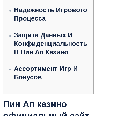
Надежность Игрового
Процесса
Защита Данных И
Конфиденциальность
В Пин Ап Казино
Ассортимент Игр И
Бонусов
Пин Ап казино
официальный сайт