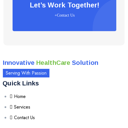
Let’s Work Together!
+Contact Us
Innovative
HealthCare
Solution
Serving With Passion
Quick Links
Home
Services
Contact Us