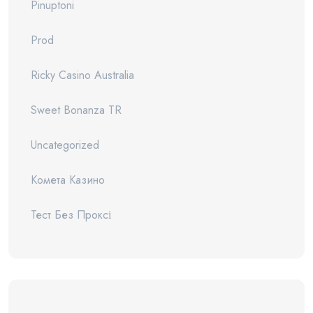
Pinuptoni
Prod
Ricky Casino Australia
Sweet Bonanza TR
Uncategorized
Комета Казино
Тест Без Проксі