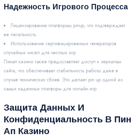
Надежность Игрового Процесса
Лицензирование платформы pinup, что подтверждает
ее легальность.
Использование сертифицированных генераторов
случайных чисел для честных игр.
Пинап казино также предоставляет доступ к зеркалам
сайта, что обеспечивает стабильность работы даже в
случае технических сбоев. Это делает pin up одной из
самых надежных платформ для онлайн-игр.
Защита Данных И
Конфиденциальность В Пин
Ап Казино