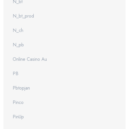
N_bt
N_bt_prod
N_ch
N_pb
Online Casino Au
PB
Pbtopjan
Pinco
PinUp