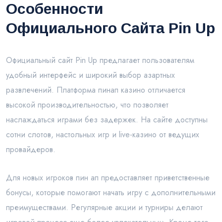
Особенности
Официального Сайта Pin Up
Официальный сайт Pin Up предлагает пользователям
удобный интерфейс и широкий выбор азартных
развлечений. Платформа пинап казино отличается
высокой производительностью, что позволяет
наслаждаться играми без задержек. На сайте доступны
сотни слотов, настольных игр и live-казино от ведущих
провайдеров.
Для новых игроков пин ап предоставляет приветственные
бонусы, которые помогают начать игру с дополнительными
преимуществами. Регулярные акции и турниры делают