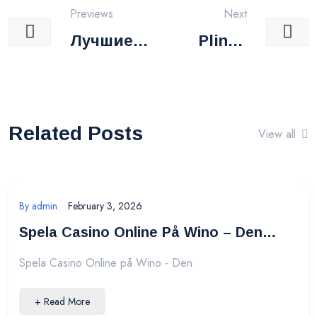
Previews
Next
Лучшие
Plinko
Онлайн
Kostenlos
Казино
In
2023 Года
Deutschen
Related Posts
View all
Рейтинг И
Online-
Обзор
Casinos
By
admin
February 3, 2026
Spielen
Spela Casino Online På Wino – Den
Und
Ultimate Online Casinon För Svenskar
Spela Casino Online på Wino - Den
Gewinnen
+ Read More