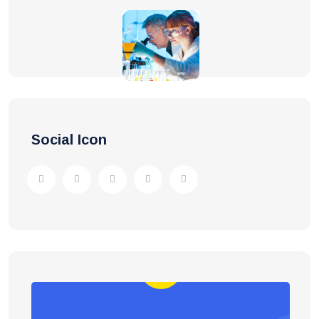
Social Icon