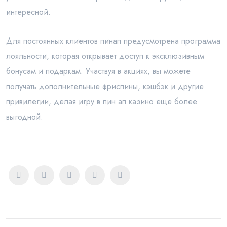
интересной.
Для постоянных клиентов пинап предусмотрена программа
лояльности, которая открывает доступ к эксклюзивным
бонусам и подаркам. Участвуя в акциях, вы можете
получать дополнительные фриспины, кэшбэк и другие
привилегии, делая игру в пин ап казино еще более
выгодной.