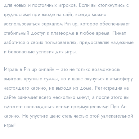
для новых и постоянных игроков. Если вы столкнулись с
трудностями при входе на сайт, всегда можно
воспользоваться зеркалом Pin up, которое обеспечивает
стабильный доступ к платформе в любое время. Пинап
заботится о своих пользователях, предоставляя надежные
и безопасные условия для игры.
Играть в Pin up онлайн – это не только возможность
выиграть крупные суммы, но и шанс окунуться в атмосферу
настоящего казино, не выходя из дома. Регистрация на
сайте занимает всего несколько минут, а после этого вы
сможете наслаждаться всеми преимуществами Пин Ап
казино. Не упустите шанс стать частью этой увлекательной
игры!