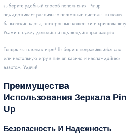
выберите удобный способ пополнения. Pinup
поддерживает различные платежные системы, включая
банковские карты, электронные кошельки и криптовалюту.
Укажите сумму депозита и подтвердите транзакцию.
Теперь вы готовы к игре! Выберите понравившийся слот
или настольную игру в пин ап казино и наслаждайтесь
азартом. Удачи!
Преимущества
Использования Зеркала Pin
Up
Безопасность И Надежность