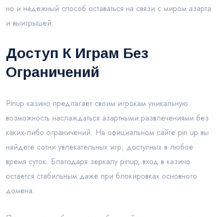
но и надежный способ оставаться на связи с миром азарта
и выигрышей.
Доступ К Играм Без
Ограничений
Pinup казино предлагает своим игрокам уникальную
возможность наслаждаться азартными развлечениями без
каких-либо ограничений. На официальном сайте pin up вы
найдете сотни увлекательных игр, доступных в любое
время суток. Благодаря зеркалу pinup, вход в казино
остается стабильным даже при блокировках основного
домена.