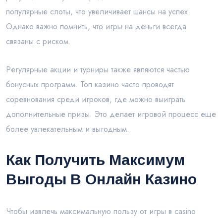
популярные слоты, что увеличивает шансы на успех.
Однако важно помнить, что игры на деньги всегда
связаны с риском.
Регулярные акции и турниры также являются частью
бонусных программ. Топ казино часто проводят
соревнования среди игроков, где можно выиграть
дополнительные призы. Это делает игровой процесс еще
более увлекательным и выгодным.
Как Получить Максимум
Выгоды В Онлайн Казино
Чтобы извлечь максимальную пользу от игры в casino