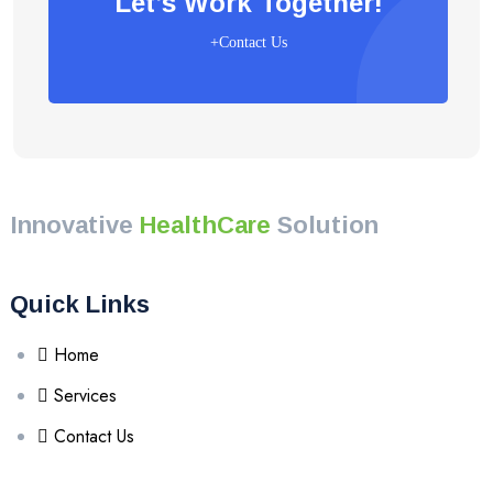
Let’s Work Together!
+Contact Us
Innovative
HealthCare
Solution
Serving With Passion
Quick Links
Home
Services
Contact Us