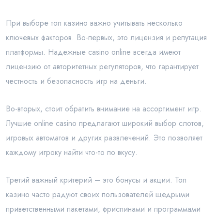
При выборе топ казино важно учитывать несколько
ключевых факторов. Во-первых, это лицензия и репутация
платформы. Надежные casino online всегда имеют
лицензию от авторитетных регуляторов, что гарантирует
честность и безопасность игр на деньги.
Во-вторых, стоит обратить внимание на ассортимент игр.
Лучшие online casino предлагают широкий выбор слотов,
игровых автоматов и других развлечений. Это позволяет
каждому игроку найти что-то по вкусу.
Третий важный критерий – это бонусы и акции. Топ
казино часто радуют своих пользователей щедрыми
приветственными пакетами, фриспинами и программами