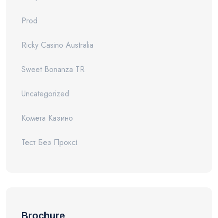
Prod
Ricky Casino Australia
Sweet Bonanza TR
Uncategorized
Комета Казино
Тест Без Проксі
Brochure