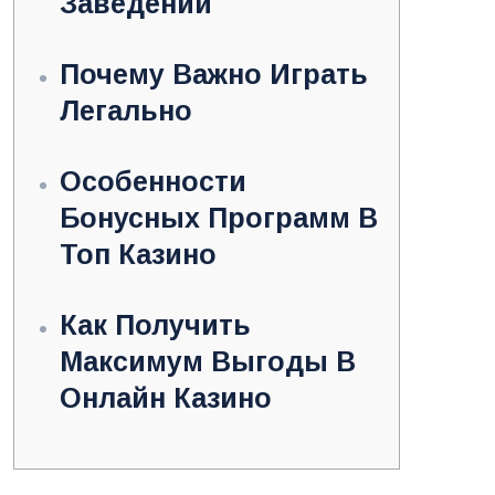
Заведений
Почему Важно Играть
Легально
Особенности
Бонусных Программ В
Топ Казино
Как Получить
Максимум Выгоды В
Онлайн Казино