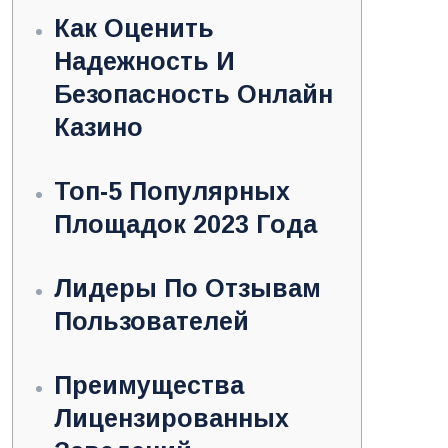
Как Оценить
Надежность И
Безопасность Онлайн
Казино
Топ-5 Популярных
Площадок 2023 Года
Лидеры По Отзывам
Пользователей
Преимущества
Лицензированных