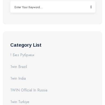
Category List
! Без Рубрики
1win Brazil
1win India
1WIN Official In Russia
1win Turkiye