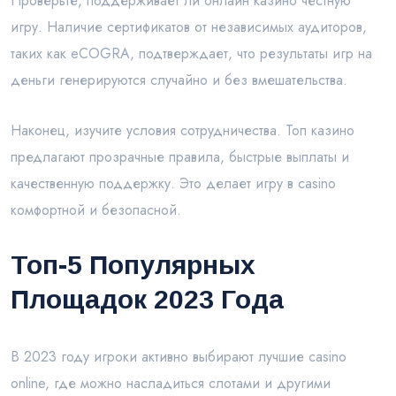
Проверьте, поддерживает ли онлайн казино честную
игру. Наличие сертификатов от независимых аудиторов,
таких как eCOGRA, подтверждает, что результаты игр на
деньги генерируются случайно и без вмешательства.
Наконец, изучите условия сотрудничества. Топ казино
предлагают прозрачные правила, быстрые выплаты и
качественную поддержку. Это делает игру в casino
комфортной и безопасной.
Топ-5 Популярных
Площадок 2023 Года
В 2023 году игроки активно выбирают лучшие casino
online, где можно насладиться слотами и другими