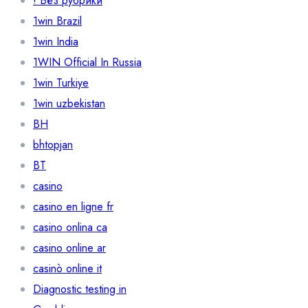
! Без рубрики
1win Brazil
1win India
1WIN Official In Russia
1win Turkiye
1win uzbekistan
BH
bhtopjan
BT
casino
casino en ligne fr
casino onlina ca
casino online ar
casinò online it
Diagnostic testing in