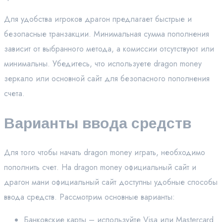
Для удобства игроков драгон предлагает быстрые и
безопасные транзакции. Минимальная сумма пополнения
зависит от выбранного метода, а комиссии отсутствуют или
минимальны. Убедитесь, что используете dragon money
зеркало или основной сайт для безопасного пополнения
счета.
Варианты ввода средств
Для того чтобы начать dragon money играть, необходимо
пополнить счет. На dragon money официальный сайт и
драгон мани официальный сайт доступны удобные способы
ввода средств. Рассмотрим основные варианты:
Банковские карты – используйте Visa или Mastercard