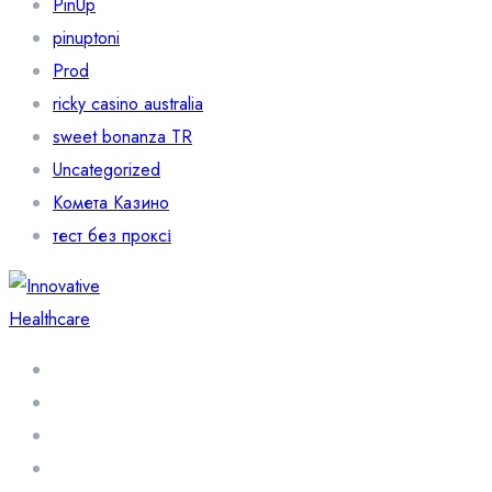
PinUp
pinuptoni
Prod
ricky casino australia
sweet bonanza TR
Uncategorized
Комета Казино
тест без проксі