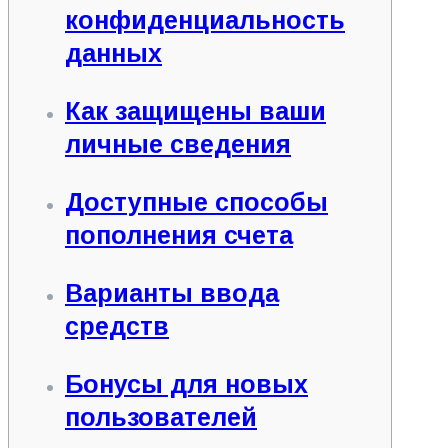
конфиденциальность
данных
Как защищены ваши
личные сведения
Доступные способы
пополнения счета
Варианты ввода
средств
Бонусы для новых
пользователей