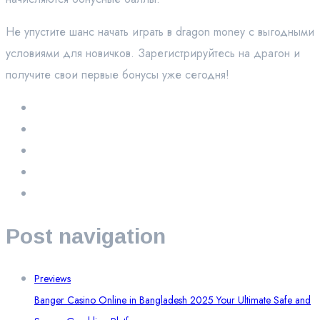
Не упустите шанс начать играть в dragon money с выгодными
условиями для новичков. Зарегистрируйтесь на драгон и
получите свои первые бонусы уже сегодня!
Post navigation
Previews
Banger Casino Online in Bangladesh 2025 Your Ultimate Safe and