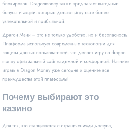
блокировок. Dragonmoney также предлагает выгодные
бонусы и акции, которые делают игру еще более
увлекательной и прибыльной.
Драгон Мани – это не только удобство, но и безопасность.
Платформа использует современные технологии для
защиты данных пользователей, что делает игру на dragon
money официальный сайт надежной и комфортной. Начните
играть в Dragon Money уже сегодня и оцените все
преимущества этой платформы!
Почему выбирают это
казино
Для тех, кто сталкивается с ограничениями доступа,