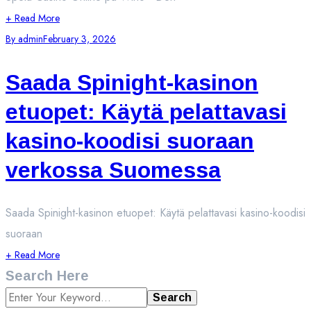
+ Read More
By
admin
February 3, 2026
Saada Spinight-kasinon
etuopet: Käytä pelattavasi
kasino-koodisi suoraan
verkossa Suomessa
Saada Spinight-kasinon etuopet: Käytä pelattavasi kasino-koodisi
suoraan
+ Read More
Search Here
Search