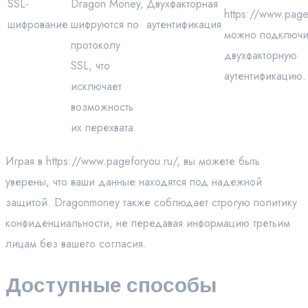
SSL-
Dragon Money,
Двухфакторная
https://www.page
шифрование
шифруются по
аутентификация
можно подключи
протоколу
двухфакторную
SSL, что
аутентификацию.
исключает
возможность
их перехвата.
Играя в https://www.pageforyou.ru/, вы можете быть
уверены, что ваши данные находятся под надежной
защитой. Dragonmoney также соблюдает строгую политику
конфиденциальности, не передавая информацию третьим
лицам без вашего согласия.
Доступные способы