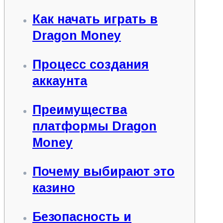
Как начать играть в
Dragon Money
Процесс создания
аккаунта
Преимущества
платформы Dragon
Money
Почему выбирают это
казино
Безопасность и