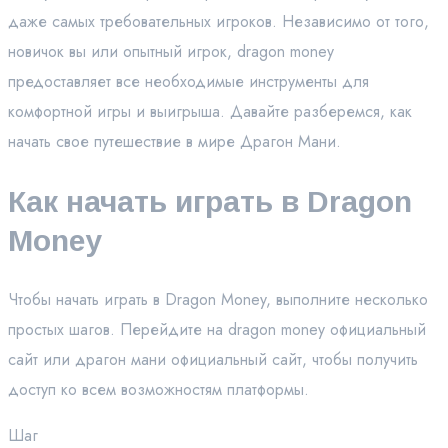
даже самых требовательных игроков. Независимо от того,
новичок вы или опытный игрок, dragon money
предоставляет все необходимые инструменты для
комфортной игры и выигрыша. Давайте разберемся, как
начать свое путешествие в мире Драгон Мани.
Как начать играть в Dragon
Money
Чтобы начать играть в Dragon Money, выполните несколько
простых шагов. Перейдите на dragon money официальный
сайт или драгон мани официальный сайт, чтобы получить
доступ ко всем возможностям платформы.
Шаг