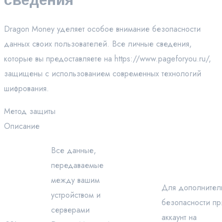
Dragon Money уделяет особое внимание безопасности
данных своих пользователей. Все личные сведения,
которые вы предоставляете на https://www.pageforyou.ru/,
защищены с использованием современных технологий
шифрования.
Метод защиты
Описание
Все данные,
передаваемые
между вашим
Для дополнител
устройством и
безопасности пр
серверами
аккаунт на