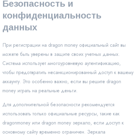
Безопасность и
конфиденциальность
данных
При регистрации на dragon money официальный сайт вы
можете быть уверены в защите своих учетных данных.
Система использует многоуровневую аутентификацию,
чтобы предотвратить несанкционированный доступ к вашему
аккаунту. Это особенно важно, если вы решите dragon
money играть на реальные деньги.
Для дополнительной безопасности рекомендуется
использовать только официальные ресурсы, такие как
dragonmoney или dragon money зеркало, если доступ к
основному сайту временно ограничен. Зеркала