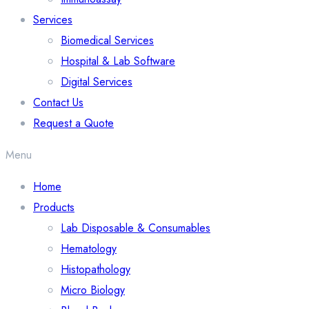
Services
Biomedical Services
Hospital & Lab Software
Digital Services
Contact Us
Request a Quote
Menu
Home
Products
Lab Disposable & Consumables
Hematology
Histopathology
Micro Biology