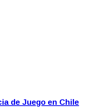
cia de Juego en Chile