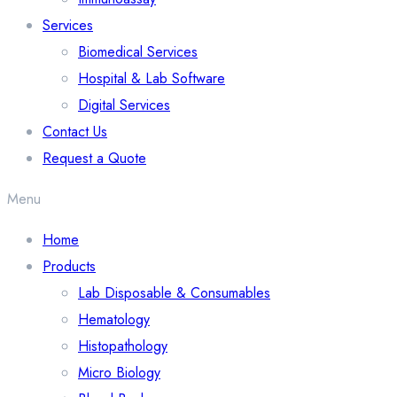
Services
Biomedical Services
Hospital & Lab Software
Digital Services
Contact Us
Request a Quote
Menu
Home
Products
Lab Disposable & Consumables
Hematology
Histopathology
Micro Biology