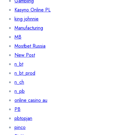
Gambling
Kasyno Online PL
king johnnie
Manufacturing
MB
Mostbet Russia
New Post
n_bt
n_bt_prod
n_ch
n_pb
online casino au
PB
pbtopjan
pinco