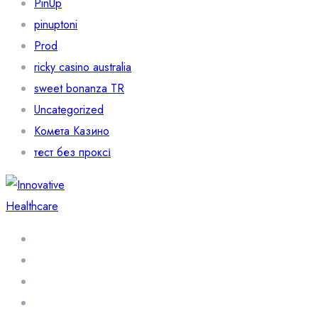
PinUp
pinuptoni
Prod
ricky casino australia
sweet bonanza TR
Uncategorized
Комета Казино
тест без проксі