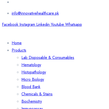
info@innovativehealthcare.pk
Facebook
Instagram
Linkedin
Youtube
Whatsapp
Home
Products
Lab Disposable & Consumables
Hematology
Histopathology
Micro Biology
Blood Bank
Chemicals & Stains
Biochemistry
Immunoassay