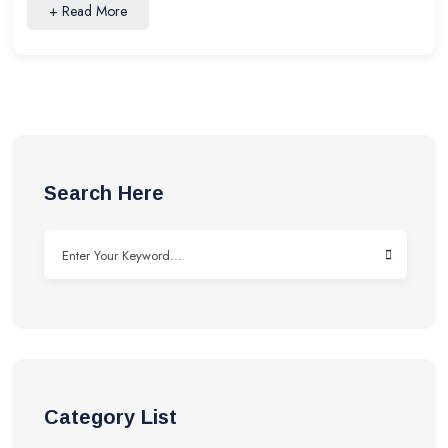
+ Read More
Search Here
Category List