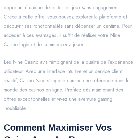
opportunité unique de tester les jeux sans engagement.
Grâce à cette offre, vous pouvez explorer la plateforme et
découvrir ses fonctionnalités sans dépenser un centime. Pour
accéder à ces avantages, il suffit de réaliser votre Nine
Casino login et de commencer à jouer.
Les Nine Casino avis témoignent de la qualité de l’expérience
utilisateur. Avec une interface intuitive et un service client
réactif, Casino Nine s’impose comme une référence dans le
monde des casinos en ligne. Profitez dès maintenant des
offres exceptionnelles et vivez une aventure gaming
inoubliable !
Comment Maximiser Vos