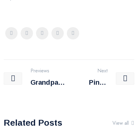
Previews
Next
Grandpash
Pinco
Abet
Казино
Casino
Официал
Güncel
Ьный
Related Posts
View all
Giriş
Сайт