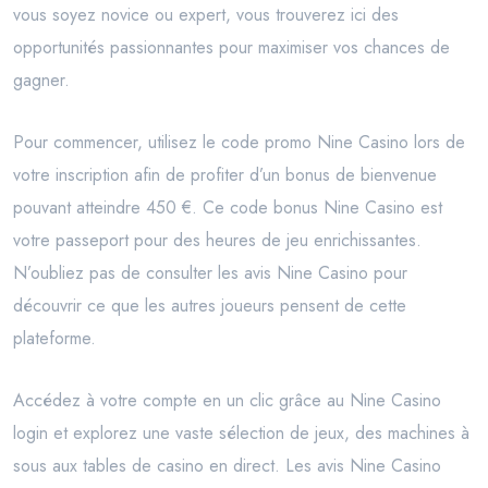
vous soyez novice ou expert, vous trouverez ici des
opportunités passionnantes pour maximiser vos chances de
gagner.
Pour commencer, utilisez le code promo Nine Casino lors de
votre inscription afin de profiter d’un bonus de bienvenue
pouvant atteindre 450 €. Ce code bonus Nine Casino est
votre passeport pour des heures de jeu enrichissantes.
N’oubliez pas de consulter les avis Nine Casino pour
découvrir ce que les autres joueurs pensent de cette
plateforme.
Accédez à votre compte en un clic grâce au Nine Casino
login et explorez une vaste sélection de jeux, des machines à
sous aux tables de casino en direct. Les avis Nine Casino