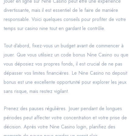
Jouer en ligne sur Nine Casino peut être une expérience
divertissante, mais il est essentiel de le faire de manière
responsable. Voici quelques conseils pour profiter de votre
temps sur casino nine tout en gardant le contrôle.
Tout d’abord, fixez-vous un budget avant de commencer à
jouer. Que vous utilisiez un code bonus Nine Casino ou que
vous déposiez vos propres fonds, il est crucial de ne pas
dépasser vos limites financières. Le Nine Casino no deposit
bonus est une excellente opportunité pour explorer les jeux
sans risque, mais restez vigilant.
Prenez des pauses régulières. Jouer pendant de longues
périodes peut affecter votre concentration et votre prise de
décision. Après votre Nine Casino login, planifiez des
moments de pause pour garder un esprit clair.