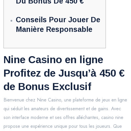
Du Bonus De 450 €
Conseils Pour Jouer De
Manière Responsable
Nine Casino en ligne
Profitez de Jusqu’à 450 €
de Bonus Exclusif
Bienvenue chez Nine Casino, une plateforme de jeux en ligne
qui séduit les amateurs de divertissement et de gains. Avec
son interface moderne et ses offres alléchantes, casino nine
propose une expérience unique pour tous les joueurs. Que