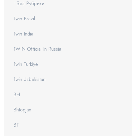
! Без Рубрики
1win Brazil
1win India
1WIN Official In Russia
1win Turkiye
1win Uzbekistan
BH
Bhtopjan
BT