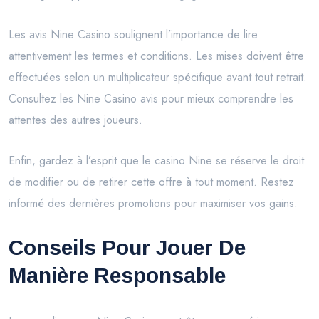
Les avis Nine Casino soulignent l’importance de lire
attentivement les termes et conditions. Les mises doivent être
effectuées selon un multiplicateur spécifique avant tout retrait.
Consultez les Nine Casino avis pour mieux comprendre les
attentes des autres joueurs.
Enfin, gardez à l’esprit que le casino Nine se réserve le droit
de modifier ou de retirer cette offre à tout moment. Restez
informé des dernières promotions pour maximiser vos gains.
Conseils Pour Jouer De
Manière Responsable