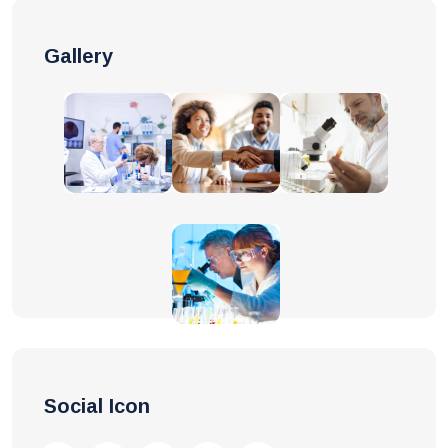
Gallery
Social Icon