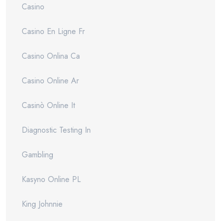
Casino
Casino En Ligne Fr
Casino Onlina Ca
Casino Online Ar
Casinò Online It
Diagnostic Testing In
Gambling
Kasyno Online PL
King Johnnie