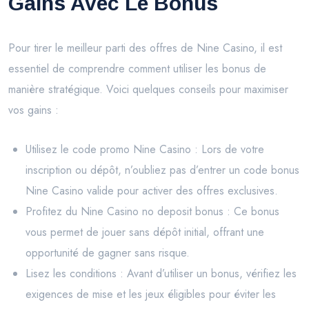
Gains Avec Le Bonus
Pour tirer le meilleur parti des offres de Nine Casino, il est
essentiel de comprendre comment utiliser les bonus de
manière stratégique. Voici quelques conseils pour maximiser
vos gains :
Utilisez le code promo Nine Casino : Lors de votre
inscription ou dépôt, n’oubliez pas d’entrer un code bonus
Nine Casino valide pour activer des offres exclusives.
Profitez du Nine Casino no deposit bonus : Ce bonus
vous permet de jouer sans dépôt initial, offrant une
opportunité de gagner sans risque.
Lisez les conditions : Avant d’utiliser un bonus, vérifiez les
exigences de mise et les jeux éligibles pour éviter les