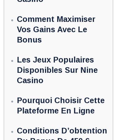
Comment Maximiser
Vos Gains Avec Le
Bonus
Les Jeux Populaires
Disponibles Sur Nine
Casino
Pourquoi Choisir Cette
Plateforme En Ligne
Conditions D’obtention