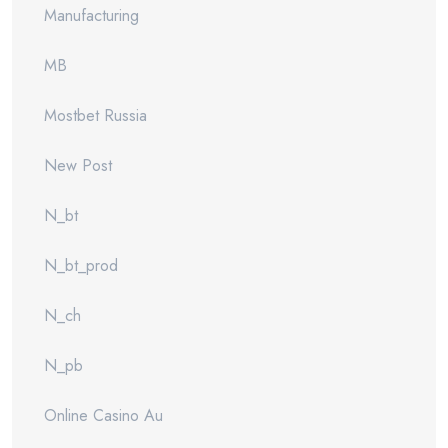
Manufacturing
MB
Mostbet Russia
New Post
N_bt
N_bt_prod
N_ch
N_pb
Online Casino Au