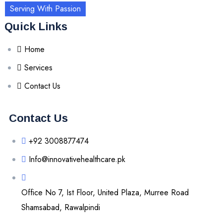
Serving With Passion
Quick Links
Home
Services
Contact Us
Contact Us
+92 3008877474
Info@innovativehealthcare.pk
Office No 7, Ist Floor, United Plaza, Murree Road
Shamsabad, Rawalpindi