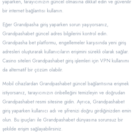
yaparken, tarayıcınızın güncel olmasına dikkat edin ve güvenilir
bir internet bağlantısı kullanın.
Eğer Grandpasha giriş yaparken sorun yaşıyorsanız,
Grandpashabet güncel adres bilgilerini kontrol edin.
Grandpasha bet platformu, engellemeler karşısında yeni giriş
adresleri oluşturarak kullanıcıların erişimini sürekli olarak sağlar.
Casino siteleri Grandpashabet giriş işlemleri için VPN kullanımı
da alternatif bir çözüm olabilir.
Mobil cihazlardan Grandpashabet güncel bağlantısına erişmek
istiyorsanız, tarayıcınızın önbelleğini temizleyin ve doğrudan
Grandpashabet resmi sitesine gidin. Ayrıca, Grandpashabet
giriş yaparken kullanıcı adı ve şifrenizi doğru girdiğinizden emin
olun. Bu ipuçları ile Grandpashabet dünyasına sorunsuz bir
şekilde erişim sağlayabilirsiniz.