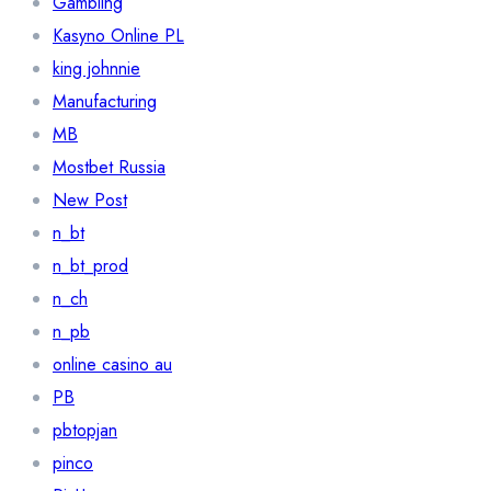
Gambling
Kasyno Online PL
king johnnie
Manufacturing
MB
Mostbet Russia
New Post
n_bt
n_bt_prod
n_ch
n_pb
online casino au
PB
pbtopjan
pinco