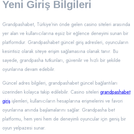
Yeni Giriş Bilgileri
Grandpashabet, Türkiye’nin önde gelen casino siteleri arasında
yer alan ve kullanıcılarına eşsiz bir eğlence deneyimi sunan bir
platformdur. Grandpashabet güncel giriş adresleri, oyuncuların
kesintisiz olarak siteye erişim sağlamasına olanak tanır. Bu
sayede, grandpasha tutkunları, güvenilir ve hızlı bir şekilde
oyunlarına devam edebilir.
Güncel adres bilgileri, grandpashabet güncel bağlantıları
üzerinden kolayca takip edilebilir. Casino siteleri
grandpashabet
giriş
işlemleri, kullanıcıların hesaplarına erişmelerini ve favori
oyunlarına anında başlamalarını sağlar. Grandpasha bet
platformu, hem yeni hem de deneyimli oyuncular için geniş bir
oyun yelpazesi sunar.