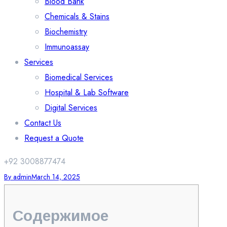
Blood Bank
Chemicals & Stains
Biochemistry
Immunoassay
Services
Biomedical Services
Hospital & Lab Software
Digital Services
Contact Us
Request a Quote
+92 3008877474
By
admin
March 14, 2025
Содержимое