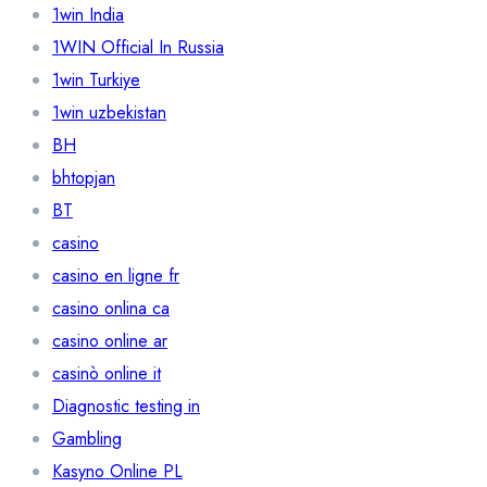
1win India
1WIN Official In Russia
1win Turkiye
1win uzbekistan
BH
bhtopjan
BT
casino
casino en ligne fr
casino onlina ca
casino online ar
casinò online it
Diagnostic testing in
Gambling
Kasyno Online PL