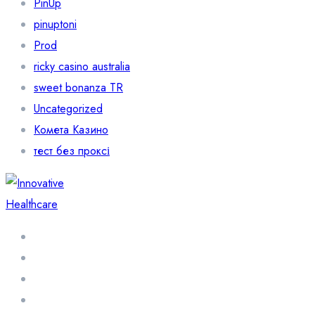
PinUp
pinuptoni
Prod
ricky casino australia
sweet bonanza TR
Uncategorized
Комета Казино
тест без проксі