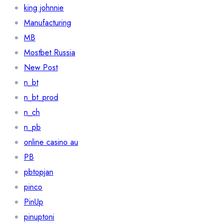
king johnnie
Manufacturing
MB
Mostbet Russia
New Post
n_bt
n_bt_prod
n_ch
n_pb
online casino au
PB
pbtopjan
pinco
PinUp
pinuptoni