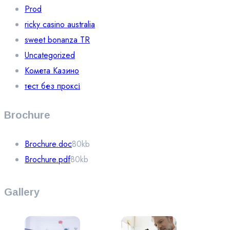
Prod
ricky casino australia
sweet bonanza TR
Uncategorized
Комета Казино
тест без проксі
Brochure
Brochure.doc
80kb
Brochure.pdf
80kb
Gallery