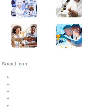
Social icon