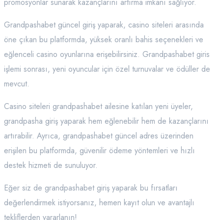
promosyonlar sunarak kazançlarını artırma imkanı sağlıyor.
Grandpashabet güncel giriş yaparak, casino siteleri arasında
öne çıkan bu platformda, yüksek oranlı bahis seçenekleri ve
eğlenceli casino oyunlarına erişebilirsiniz. Grandpashabet giris
işlemi sonrası, yeni oyuncular için özel turnuvalar ve ödüller de
mevcut.
Casino siteleri grandpashabet ailesine katılan yeni üyeler,
grandpasha giriş yaparak hem eğlenebilir hem de kazançlarını
artırabilir. Ayrıca, grandpashabet güncel adres üzerinden
erişilen bu platformda, güvenilir ödeme yöntemleri ve hızlı
destek hizmeti de sunuluyor.
Eğer siz de grandpashabet giriş yaparak bu fırsatları
değerlendirmek istiyorsanız, hemen kayıt olun ve avantajlı
tekliflerden yararlanın!