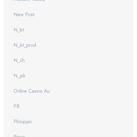
New Post
N_bt
N_bt_prod
N_ch
N_pb
Online Casino Au
PB
Pbtopjan
Pinco