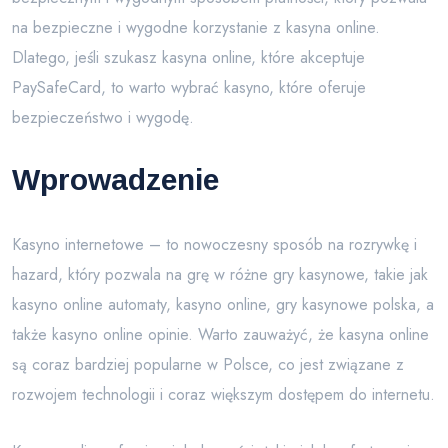
na bezpieczne i wygodne korzystanie z kasyna online.
Dlatego, jeśli szukasz kasyna online, które akceptuje
PaySafeCard, to warto wybrać kasyno, które oferuje
bezpieczeństwo i wygodę.
Wprowadzenie
Kasyno internetowe – to nowoczesny sposób na rozrywkę i
hazard, który pozwala na grę w różne gry kasynowe, takie jak
kasyno online automaty, kasyno online, gry kasynowe polska, a
także kasyno online opinie. Warto zauważyć, że kasyna online
są coraz bardziej popularne w Polsce, co jest związane z
rozwojem technologii i coraz większym dostępem do internetu.