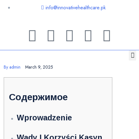
info@innovativehealthcare.pk
Request a Quote
By
admin
March 9, 2025
Содержимое
Wprowadzenie
Wady I Korzyści Kasyn