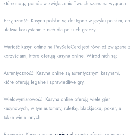
które mogą pomóc w zwiększeniu Twoich szans na wygraną.
Przyjazność: Kasyna polskie są dostępne w języku polskim, co
ułatwia korzystanie z nich dla polskich graczy.
Wartość kasyn online na PaySafeCard jest również związana z
korzyściami, które oferują kasyna online. Wśród nich są:
Autentyczność: Kasyna online są autentycznymi kasynami,
które oferują legalne i sprawiedliwe gry.
Wielowymiarowość: Kasyna online oferują wiele gier
kasynowych, w tym automaty, ruletkę, blackjacka, poker, a
także wiele innych.
Promocje: Kasyna online
casino pl
często oferują promocje i