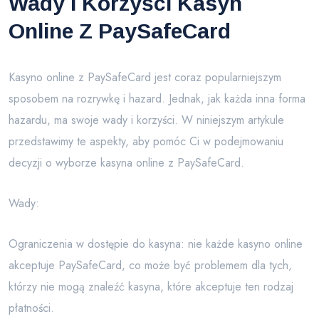
Wady I Korzyści Kasyn
Online Z PaySafeCard
Kasyno online z PaySafeCard jest coraz popularniejszym
sposobem na rozrywkę i hazard. Jednak, jak każda inna forma
hazardu, ma swoje wady i korzyści. W niniejszym artykule
przedstawimy te aspekty, aby pomóc Ci w podejmowaniu
decyzji o wyborze kasyna online z PaySafeCard.
Wady:
Ograniczenia w dostępie do kasyna: nie każde kasyno online
akceptuje PaySafeCard, co może być problemem dla tych,
którzy nie mogą znaleźć kasyna, które akceptuje ten rodzaj
płatności.