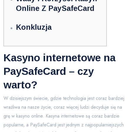
Online Z PaySafeCard
Konkluzja
Kasyno internetowe na
PaySafeCard – czy
warto?
W dzisiejszym świecie, gdzie technologia jest coraz bardziej
wrażliwa na nasze życie, coraz więcej ludzi decyduje się na
grę w kasyno online. Kasyna internetowe są coraz bardzie
popularne, a PaySafeCard jest jednym z najpopularniejszych