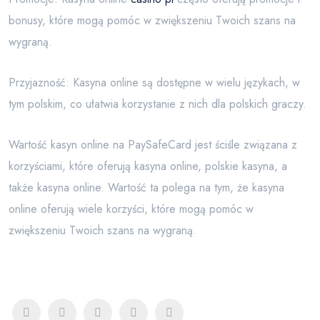
bonusy, które mogą pomóc w zwiększeniu Twoich szans na
wygraną.
Przyjazność: Kasyna online są dostępne w wielu językach, w
tym polskim, co ułatwia korzystanie z nich dla polskich graczy.
Wartość kasyn online na PaySafeCard jest ściśle związana z
korzyściami, które oferują kasyna online, polskie kasyna, a
także kasyna online. Wartość ta polega na tym, że kasyna
online oferują wiele korzyści, które mogą pomóc w
zwiększeniu Twoich szans na wygraną.