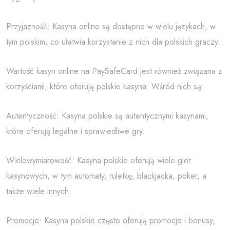
Przyjazność: Kasyna online są dostępne w wielu językach, w
tym polskim, co ułatwia korzystanie z nich dla polskich graczy.
Wartość kasyn online na PaySafeCard jest również związana z
korzyściami, które oferują polskie kasyna. Wśród nich są:
Autentyczność: Kasyna polskie są autentycznymi kasynami,
które oferują legalne i sprawiedliwe gry.
Wielowymiarowość: Kasyna polskie oferują wiele gier
kasynowych, w tym automaty, ruletkę, blackjacka, poker, a
także wiele innych.
Promocje: Kasyna polskie często oferują promocje i bonusy,