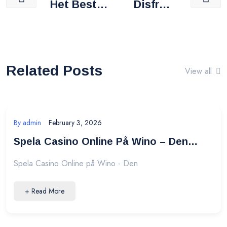
Het Beste
Disfruta
Casino
Del
Van
Emociona
Nederland
Nte Juego
Related Posts
View all
In 2025
Balloon
Ontdek De
Boom En
By
admin
February 3, 2026
Top
El Casino
Spela Casino Online På Wino – Den
Keuzes
En Línea
Ultimate Online Casinon För Svenskar
Spela Casino Online på Wino - Den
De Tu
Preferenci
+ Read More
A En