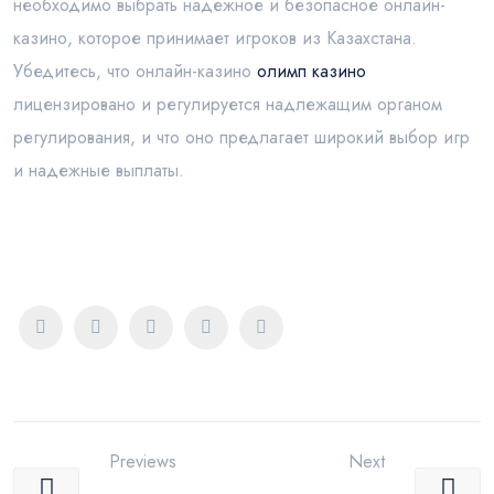
необходимо выбрать надежное и безопасное онлайн-
казино, которое принимает игроков из Казахстана.
Убедитесь, что онлайн-казино
олимп казино
лицензировано и регулируется надлежащим органом
регулирования, и что оно предлагает широкий выбор игр
и надежные выплаты.
Previews
Next