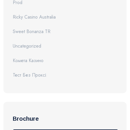
Prod
Ricky Casino Australia
Sweet Bonanza TR
Uncategorized
Комета Казино
Тест Без Проксі
Brochure