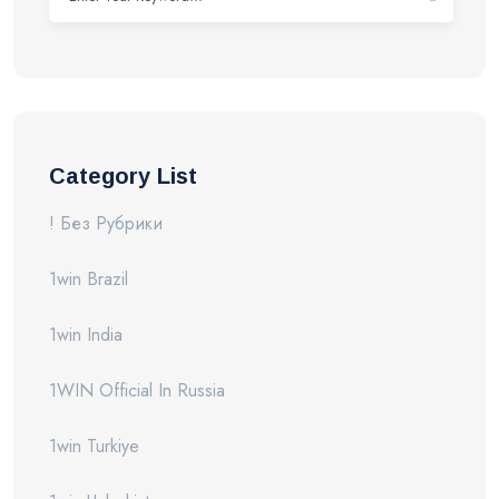
Category List
! Без Рубрики
1win Brazil
1win India
1WIN Official In Russia
1win Turkiye