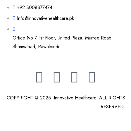
+92 3008877474
Info@innovativehealthcare.pk
Office No 7, Ist Floor, United Plaza, Murree Road
Shamsabad, Rawalpindi
COPYRIGHT @ 2025 Innovative Healthcare. ALL RIGHTS
RESERVED.