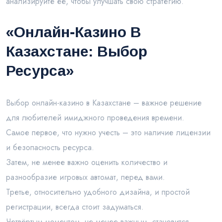
анализируйте ее, чтобы улучшать свою стратегию.
«Онлайн-Казино В
Казахстане: Выбор
Ресурса»
Выбор онлайн-казино в Казахстане – важное решение
для любителей имиджного проведения времени.
Самое первое, что нужно учесть – это наличие лицензии
и безопасность ресурса.
Затем, не менее важно оценить количество и
разнообразие игровых автомат, перед вами.
Третье, относительно удобного дизайна, и простой
регистрации, всегда стоит задуматься.
Четвёртым моментом, не менее важным, становится