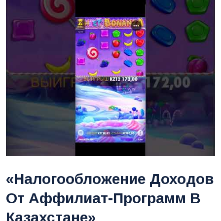
«Налогообложение Доходов
От Аффилиат-Программ В
Казахстане»