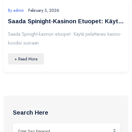
Colombia
By
admin
February 3, 2026
Saada Spinight-Kasinon Etuopet: Käytä
Pelattavasi Kasino-Koodisi Suoraan
Saada Spinight-kasinon etuopet: Käytä pelattavasi kasino-
Verkossa Suomessa
koodisi suoraan
+ Read More
Search Here