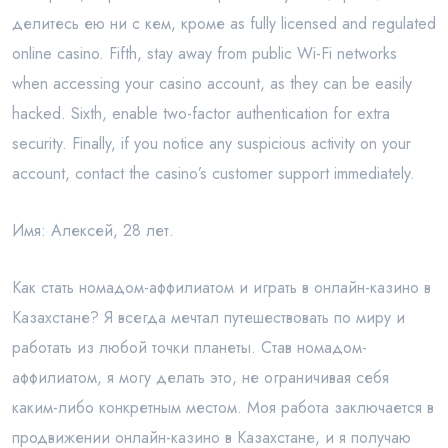
делитесь ею ни с кем, кроме as fully licensed and regulated
online casino. Fifth, stay away from public Wi-Fi networks
when accessing your casino account, as they can be easily
hacked. Sixth, enable two-factor authentication for extra
security. Finally, if you notice any suspicious activity on your
account, contact the casino’s customer support immediately.
Имя: Алексей, 28 лет.
Как стать номадом-аффилиатом и играть в онлайн-казино в
Казахстане? Я всегда мечтал путешествовать по миру и
работать из любой точки планеты. Став номадом-
аффилиатом, я могу делать это, не ограничивая себя
каким-либо конкретным местом. Моя работа заключается в
продвижении онлайн-казино в Казахстане, и я получаю