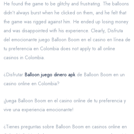
He found the game to be glitchy and frustrating. The balloons
didn’t always burst when he clicked on them, and he felt that
the game was rigged against him. He ended up losing money
and was disappointed with his experience. Clearly, Disfruta
del emocionante juego Balloon Boom en el casino en línea de
tu preferencia en Colombia does not apply to all online
casinos in Colombia.
¿Disfrutar
Balloon juego dinero apk
de Balloon Boom en un
casino online en Colombia?
¡Juega Balloon Boom en el casino online de tu preferencia y
vive una experiencia emocionante!
¿Tienes preguntas sobre Balloon Boom en casinos online en