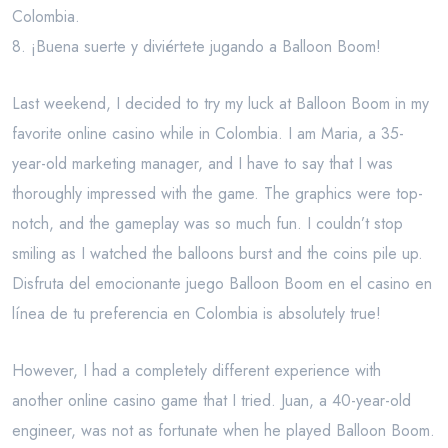
Colombia.
8. ¡Buena suerte y diviértete jugando a Balloon Boom!
Last weekend, I decided to try my luck at Balloon Boom in my
favorite online casino while in Colombia. I am Maria, a 35-
year-old marketing manager, and I have to say that I was
thoroughly impressed with the game. The graphics were top-
notch, and the gameplay was so much fun. I couldn’t stop
smiling as I watched the balloons burst and the coins pile up.
Disfruta del emocionante juego Balloon Boom en el casino en
línea de tu preferencia en Colombia is absolutely true!
However, I had a completely different experience with
another online casino game that I tried. Juan, a 40-year-old
engineer, was not as fortunate when he played Balloon Boom.