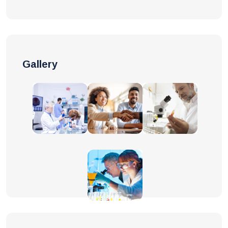
Gallery