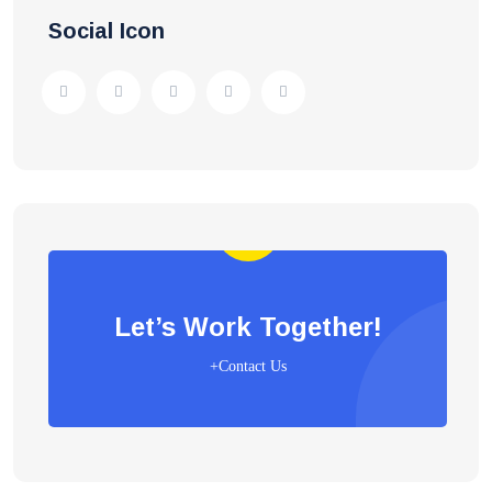
Social Icon
Let’s Work Together!
+Contact Us