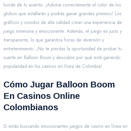
borde de tu asiento. ¡Adivina correctamente el color de los
globos que estallarán y podrás ganar grandes premios! Los
gráficos y sonidos de alta calidad crean una experiencia de
juego inmersiva y emocionante. Además, el juego es justo y
transparente, lo que garantiza horas de diversión y
entretenimiento. ¡No te pierdas la oportunidad de probar tu
suerte en Balloon Boom y descubre por qué está ganando
popularidad en los casinos en línea de Colombia!
Cómo Jugar Balloon Boom
En Casinos Online
Colombianos
Si estás buscando emocionantes juegos de casino en línea en