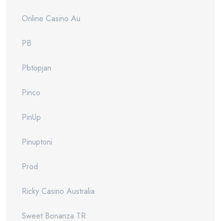
Online Casino Au
PB
Pbtopjan
Pinco
PinUp
Pinuptoni
Prod
Ricky Casino Australia
Sweet Bonanza TR