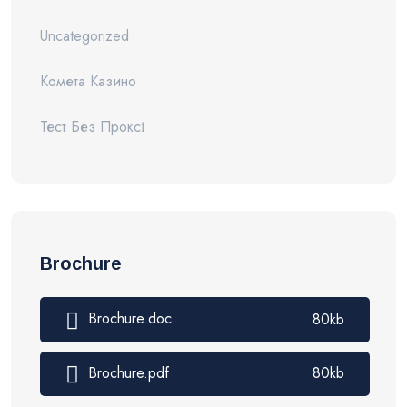
Uncategorized
Комета Казино
Тест Без Проксі
Brochure
Brochure.doc
80kb
Brochure.pdf
80kb