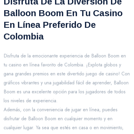
Disfruta De La Diversión De
Balloon Boom En Tu Casino
En Línea Preferido De
Colombia
Disfruta de la emocionante experiencia de Balloon Boom en
tu casino en línea favorito de Colombia. ¡Explota globos y
gana grandes premios en este divertido juego de casino! Con
gráficos vibrantes y una jugabilidad fácil de aprender, Balloon
Boom es una excelente opción para los jugadores de todos
los niveles de experiencia.
Además, con la conveniencia de jugar en línea, puedes
disfrutar de Balloon Boom en cualquier momento y en
cualquier lugar. Ya sea que estés en casa o en movimiento,