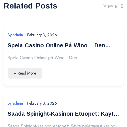
Аффилиа
Pirate
Related Posts
View all
Том И
Kasino –
Играть В
Die Beste
By
admin
February 3, 2026
Онлайн-
Online-
Spela Casino Online På Wino – Den
Казино В
Casino
Ultimate Online Casinon För Svenskar
Spela Casino Online på Wino - Den
Казахстан
Erfahrung
Е»
In
+ Read More
Deutschla
Nd
By
admin
February 3, 2026
Saada Spinight-Kasinon Etuopet: Käytä
Pelattavasi Kasino-Koodisi Suoraan
Saada Spinight-kasinon etuopet: Käytä pelattavasi kasino-