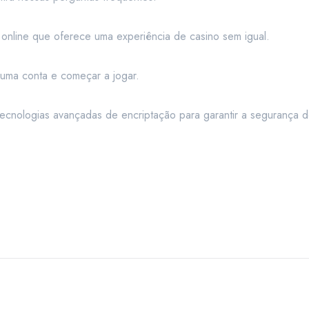
 online que oferece uma experiência de casino sem igual.
r uma conta e começar a jogar.
a tecnologias avançadas de encriptação para garantir a segurança