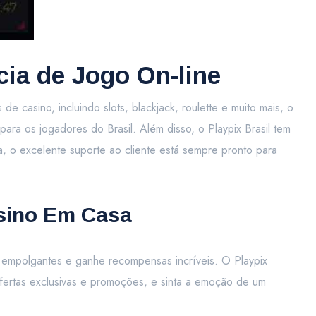
cia de Jogo On-line
 casino, incluindo slots, blackjack, roulette e muito mais, o
ara os jogadores do Brasil. Além disso, o Playpix Brasil tem
a, o excelente suporte ao cliente está sempre pronto para
asino Em Casa
s empolgantes e ganhe recompensas incríveis. O Playpix
ofertas exclusivas e promoções, e sinta a emoção de um