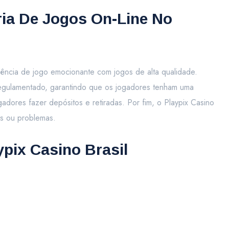
ria De Jogos On-Line No
iência de jogo emocionante com jogos de alta qualidade.
e regulamentado, garantindo que os jogadores tenham uma
gadores fazer depósitos e retiradas. Por fim, o Playpix Casino
as ou problemas.
pix Casino Brasil