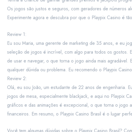
Os jogos são justos e seguros, com geradores de números al
Experimente agora e descubra por que o Playpix Casino é tão 
Review 1:
Eu sou Maria, uma gerente de marketing de 35 anos, e eu jog
seleção de jogos é incrível, com algo para todos os gostos. E
de usar e navegar, o que torna o jogo ainda mais agradável.
qualquer dúvida ou problema. Eu recomendo o Playpix Casino 
Review 2:
Olá, eu sou João, um estudante de 22 anos de engenharia. Eu 
jogos de mesa, especialmente blackjack, e aqui no Playpix Ca
gráficos e das animações é excepcional, o que torna o jogo 
financeiros. Em resumo, o Playpix Casino Brasil é o lugar perf
Você tem algumas dúvidas sobre o Playpix Casino Brasil? Con