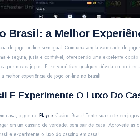
 Brasil: a Melhor Experiên
a de jogo on-line sem igual. Com uma ampla variedade de jogos de
ma é segura, justa e confiável, oferecendo uma excelente opção p
usca por novos jogos. E, se você tiver qualquer dúvida ou problem
a melhor experiência de jogo on-line no Brasil!
sil E Experimente O Luxo Do C
 em casa, jogue no
Playpix
Casino Brasil! Tente sua sorte em jogo
jogar em um cassino de verdade, sem sair de casa. Aproveite as 
asil e experimente o luxo do cassino em casa!