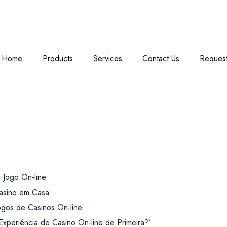
Home
Products
Services
Contact Us
Reques
 Jogo On-line
Casino em Casa
ogos de Casinos On-line
xperiência de Casino On-line de Primeira?’