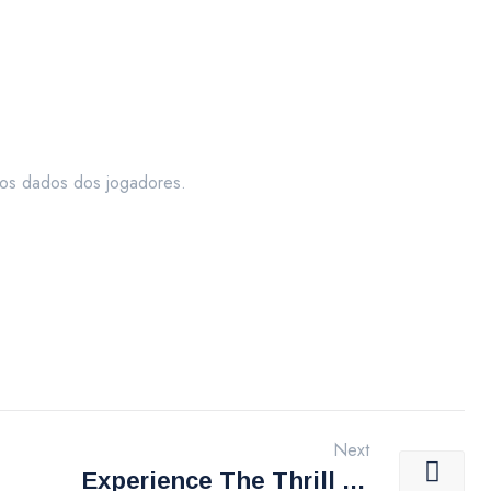
 dos dados dos jogadores.
Next
Experience The Thrill Of