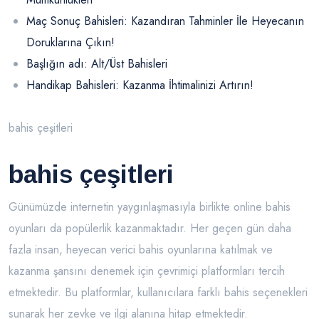
Maç Sonuç Bahisleri: Kazandıran Tahminler İle Heyecanın
Doruklarına Çıkın!
Başlığın adı: Alt/Üst Bahisleri
Handikap Bahisleri: Kazanma İhtimalinizi Artırın!
bahis çeşitleri
bahis çeşitleri
Günümüzde internetin yaygınlaşmasıyla birlikte online bahis
oyunları da popülerlik kazanmaktadır. Her geçen gün daha
fazla insan, heyecan verici bahis oyunlarına katılmak ve
kazanma şansını denemek için çevrimiçi platformları tercih
etmektedir. Bu platformlar, kullanıcılara farklı bahis seçenekleri
sunarak her zevke ve ilgi alanına hitap etmektedir.