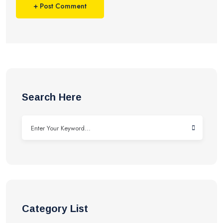
Search Here
Category List