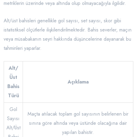
metriklerin üzerinde veya altında olup olmayacağıyla ilgilidir.
Alt/üst bahisleri genellikle gol sayısı, set sayısı, skor gibi
istatistiksel ölçütlerle ilişkilendirilmektedir. Bahis severler, maçın
veya müsabakanın seyri hakkında düşüncelerine dayanarak bu
tahminleri yaparlar.
Alt/
Üst
Açıklama
Bahis
Türü
Gol
Maçta atılacak toplam gol sayısının belirlenen bir
Sayısı
sınıra göre altında veya üstünde olacağına dair
Alt/Üst
yapılan bahistir.
Bahsi