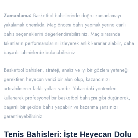
Zamanlama:
Basketbol bahislerinde doğru zamanlamayı
yakalamak önemlidir. Maç öncesi bahis yapmak yerine canlı
bahis seçeneklerini değerlendirebilirsiniz. Maç sırasında
takımların performanslarını izleyerek anlık kararlar alabilir, daha
başarılı tahminlerde bulunabilirsiniz.
Basketbol bahisleri, strateji, analiz ve iyi bir gözlem yeteneği
gerektiren heyecan verici bir alan olup, kazancınızı
artırabilmenin farklı yolları vardır. Yukarıdaki yöntemleri
kullanarak profesyonel bir basketbol bahisçisi gibi düşünerek,
başarılı bir şekilde bahis yapabilir ve kazanma şansınızı
garantileyebilirsiniz.
Tenis Bahisleri: İşte Heyecan Dolu