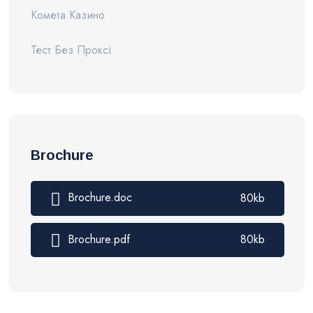
Комета Казино
Тест Без Проксі
Brochure
Brochure.doc
80kb
Brochure.pdf
80kb