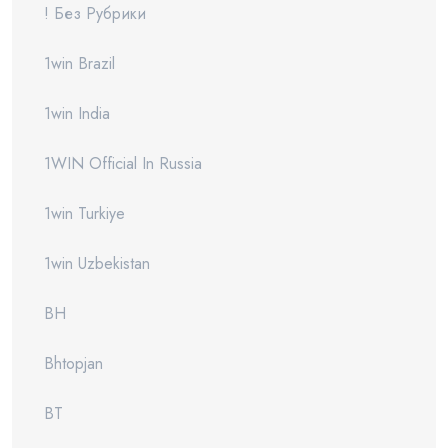
! Без Рубрики
1win Brazil
1win India
1WIN Official In Russia
1win Turkiye
1win Uzbekistan
BH
Bhtopjan
BT