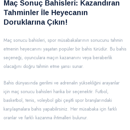
Maç Sonuç Bahisleri: Kazandıran
Tahminler İle Heyecanın
Doruklarına Çıkın!
Maç sonucu bahisleri, spor müsabakalarının sonucunu tahmin
etmenin heyecanını yaşatan popüler bir bahis türüdür. Bu bahis
seçeneği, oyunculara maçın kazananını veya beraberlik
olacağını doğru tahmin etme şansı sunar.
Bahis dünyasında gerilimi ve adrenalin yüksekliğini arayanlar
için maç sonucu bahisleri harika bir seçenektir. Futbol,
basketbol, tenis, voleybol gibi çeşitli spor branşlarındaki
karşılaşmalara bahis yapabilirsiniz. Her müsabaka için farklı
oranlar ve farklı kazanma ihtimalleri bulunur.