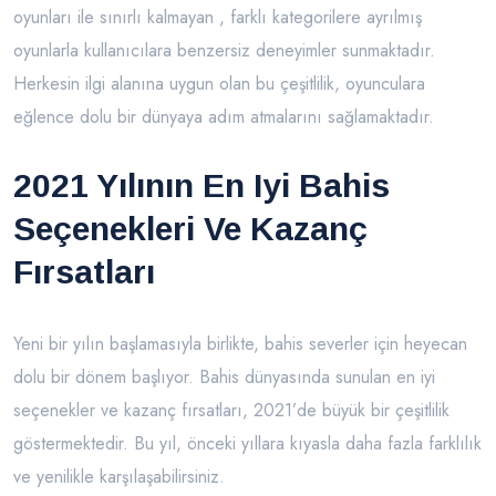
oyunları ile sınırlı kalmayan , farklı kategorilere ayrılmış
oyunlarla kullanıcılara benzersiz deneyimler sunmaktadır.
Herkesin ilgi alanına uygun olan bu çeşitlilik, oyunculara
eğlence dolu bir dünyaya adım atmalarını sağlamaktadır.
2021 Yılının En Iyi Bahis
Seçenekleri Ve Kazanç
Fırsatları
Yeni bir yılın başlamasıyla birlikte, bahis severler için heyecan
dolu bir dönem başlıyor. Bahis dünyasında sunulan en iyi
seçenekler ve kazanç fırsatları, 2021’de büyük bir çeşitlilik
göstermektedir. Bu yıl, önceki yıllara kıyasla daha fazla farklılık
ve yenilikle karşılaşabilirsiniz.