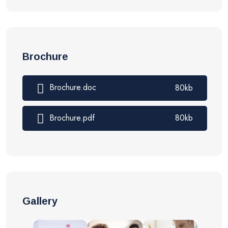
Brochure
Brochure.doc
80kb
Brochure.pdf
80kb
Gallery