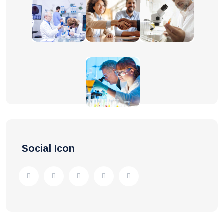
Social Icon