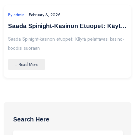
By
admin
February 3, 2026
Saada Spinight-Kasinon Etuopet: Käytä
Pelattavasi Kasino-Koodisi Suoraan
Saada Spinight-kasinon etuopet: Käytä pelattavasi kasino-
Verkossa Suomessa
koodisi suoraan
+ Read More
Search Here