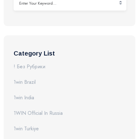
Category List
! Без Рубрики
1win Brazil
1win India
1WIN Official In Russia
1win Turkiye