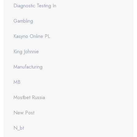
Diagnostic Testing In
Gambling
Kasyno Online PL
King Johnnie
Manufacturing
MB
Mostbet Russia
New Post
N_bt