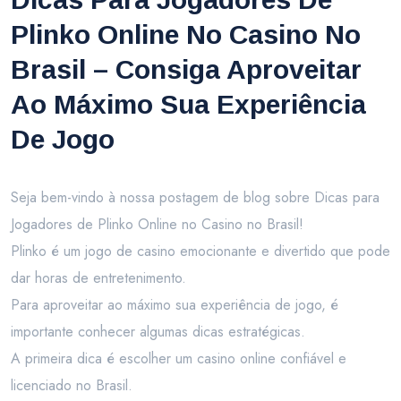
Plinko Online No Casino No
Brasil – Consiga Aproveitar
Ao Máximo Sua Experiência
De Jogo
Seja bem-vindo à nossa postagem de blog sobre Dicas para
Jogadores de Plinko Online no Casino no Brasil!
Plinko é um jogo de casino emocionante e divertido que pode
dar horas de entretenimento.
Para aproveitar ao máximo sua experiência de jogo, é
importante conhecer algumas dicas estratégicas.
A primeira dica é escolher um casino online confiável e
licenciado no Brasil.