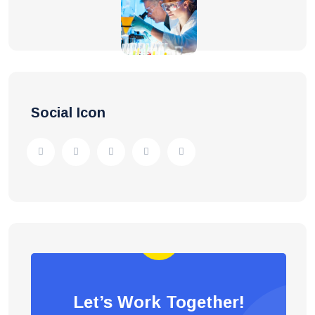
Social Icon
Let’s Work Together!