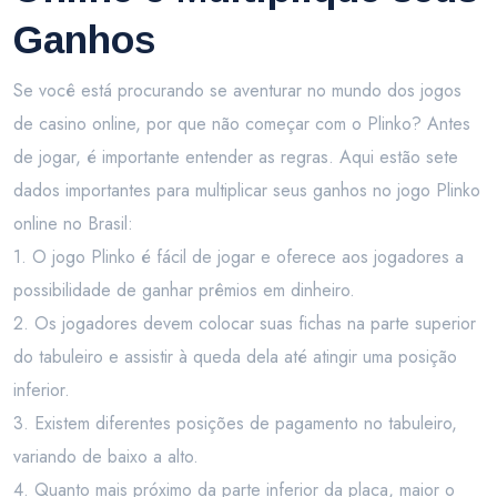
Ganhos
Se você está procurando se aventurar no mundo dos jogos
de casino online, por que não começar com o Plinko? Antes
de jogar, é importante entender as regras. Aqui estão sete
dados importantes para multiplicar seus ganhos no jogo Plinko
online no Brasil:
1. O jogo Plinko é fácil de jogar e oferece aos jogadores a
possibilidade de ganhar prêmios em dinheiro.
2. Os jogadores devem colocar suas fichas na parte superior
do tabuleiro e assistir à queda dela até atingir uma posição
inferior.
3. Existem diferentes posições de pagamento no tabuleiro,
variando de baixo a alto.
4. Quanto mais próximo da parte inferior da placa, maior o