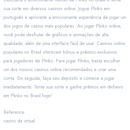
sua sorte em diversos casinos online. Jogue Plinko em
português e aproveite a emocionante experiência de jogar um
dos jogos de casino mais populares. Ao jogar Plinko online,
você pode desfrutar de gráficos e animações de alta
qualidade, além de uma interface fácil de usar. Casinos online
populares no Brasil oferecem bônus e prêmios exclusivos
para jogadores de Plinko. Para jogar Plinko, basta escolher
um dos nossos casinos online recomendados e criar uma
conta. Em seguida, faça seu depósito e comece a jogar
imediatamente. Tente sua sorte e ganhe prêmios em dinheiro
em Plinko no Brasil hoje!
Reference:
casino da virtual