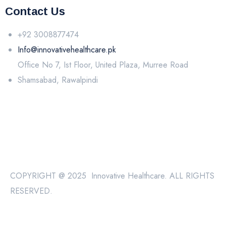
Contact Us
+92 3008877474
Info@innovativehealthcare.pk
Office No 7, Ist Floor, United Plaza, Murree Road
Shamsabad, Rawalpindi
COPYRIGHT @ 2025 Innovative Healthcare. ALL RIGHTS
RESERVED.