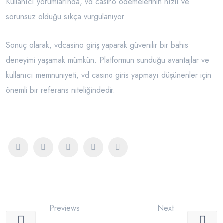
Kullanıcı yorumlarında, vd casino ödemelerinin hızlı ve
sorunsuz olduğu sıkça vurgulanıyor.
Sonuç olarak, vdcasino giriş yaparak güvenilir bir bahis
deneyimi yaşamak mümkün. Platformun sunduğu avantajlar ve
kullanıcı memnuniyeti, vd casino giris yapmayı düşünenler için
önemli bir referans niteliğindedir.
Previews
Next