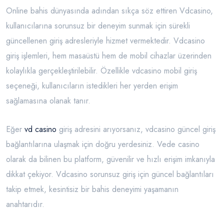
Online bahis dünyasında adından sıkça söz ettiren Vdcasino,
kullanıcılarına sorunsuz bir deneyim sunmak için sürekli
güncellenen giriş adresleriyle hizmet vermektedir. Vdcasino
giriş işlemleri, hem masaüstü hem de mobil cihazlar üzerinden
kolaylıkla gerçekleştirilebilir. Özellikle vdcasino mobil giriş
seçeneği, kullanıcıların istedikleri her yerden erişim
sağlamasına olanak tanır.
Eğer
vd casino
giriş adresini arıyorsanız, vdcasino güncel giriş
bağlantılarına ulaşmak için doğru yerdesiniz. Vede casino
olarak da bilinen bu platform, güvenilir ve hızlı erişim imkanıyla
dikkat çekiyor. Vdcasino sorunsuz giriş için güncel bağlantıları
takip etmek, kesintisiz bir bahis deneyimi yaşamanın
anahtarıdır.