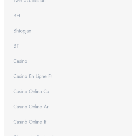
1win Uzbekistan
BH
Bhtopjan
BT
Casino
Casino En Ligne Fr
Casino Onlina Ca
Casino Online Ar
Casinò Online It