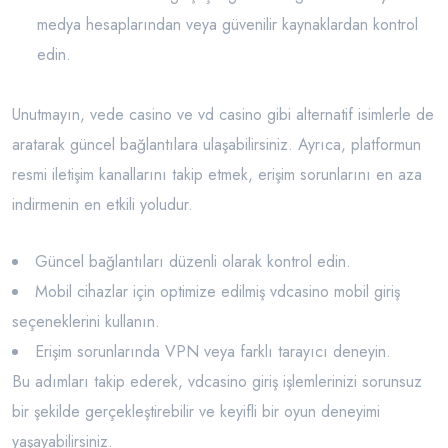
medya hesaplarından veya güvenilir kaynaklardan kontrol
edin.
Unutmayın, vede casino ve vd casino gibi alternatif isimlerle de
aratarak güncel bağlantılara ulaşabilirsiniz. Ayrıca, platformun
resmi iletişim kanallarını takip etmek, erişim sorunlarını en aza
indirmenin en etkili yoludur.
Güncel bağlantıları düzenli olarak kontrol edin.
Mobil cihazlar için optimize edilmiş vdcasino mobil giriş
seçeneklerini kullanın.
Erişim sorunlarında VPN veya farklı tarayıcı deneyin.
Bu adımları takip ederek, vdcasino giriş işlemlerinizi sorunsuz
bir şekilde gerçekleştirebilir ve keyifli bir oyun deneyimi
yaşayabilirsiniz.