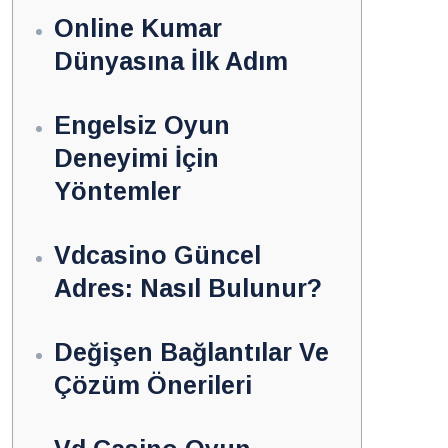
Online Kumar
Dünyasına İlk Adım
Engelsiz Oyun
Deneyimi İçin
Yöntemler
Vdcasino Güncel
Adres: Nasıl Bulunur?
Değişen Bağlantılar Ve
Çözüm Önerileri