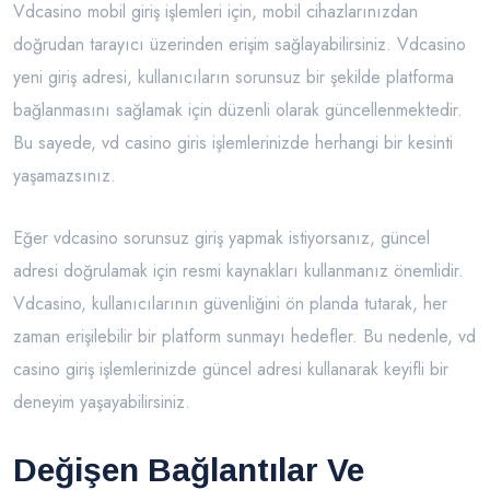
Vdcasino mobil giriş işlemleri için, mobil cihazlarınızdan
doğrudan tarayıcı üzerinden erişim sağlayabilirsiniz. Vdcasino
yeni giriş adresi, kullanıcıların sorunsuz bir şekilde platforma
bağlanmasını sağlamak için düzenli olarak güncellenmektedir.
Bu sayede, vd casino giris işlemlerinizde herhangi bir kesinti
yaşamazsınız.
Eğer vdcasino sorunsuz giriş yapmak istiyorsanız, güncel
adresi doğrulamak için resmi kaynakları kullanmanız önemlidir.
Vdcasino, kullanıcılarının güvenliğini ön planda tutarak, her
zaman erişilebilir bir platform sunmayı hedefler. Bu nedenle, vd
casino giriş işlemlerinizde güncel adresi kullanarak keyifli bir
deneyim yaşayabilirsiniz.
Değişen Bağlantılar Ve