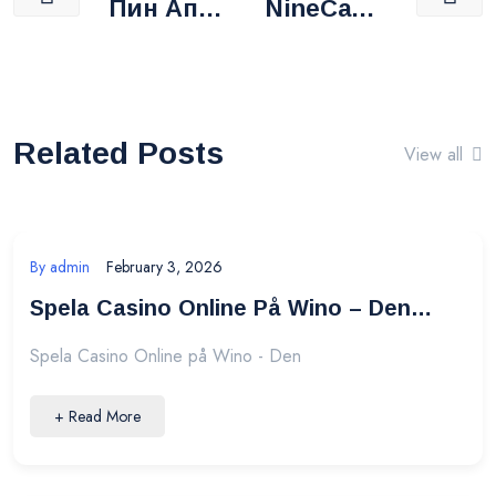
Пин Ап
NineCasin
Казино –
O Avis 450
Официал
€ De
Ьный
Bonus Et
Related Posts
View all
Сайт Pin
250 Tours
Up Casino
Gratuits À
By
admin
February 3, 2026
| Входи И
Découvrir
Spela Casino Online På Wino – Den
Играй
Ultimate Online Casinon För Svenskar
Spela Casino Online på Wino - Den
(2025)
+ Read More