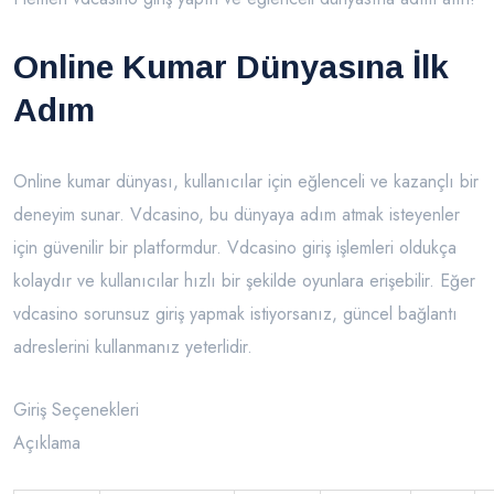
Online Kumar Dünyasına İlk
Adım
Online kumar dünyası, kullanıcılar için eğlenceli ve kazançlı bir
deneyim sunar. Vdcasino, bu dünyaya adım atmak isteyenler
için güvenilir bir platformdur. Vdcasino giriş işlemleri oldukça
kolaydır ve kullanıcılar hızlı bir şekilde oyunlara erişebilir. Eğer
vdcasino sorunsuz giriş yapmak istiyorsanız, güncel bağlantı
adreslerini kullanmanız yeterlidir.
Giriş Seçenekleri
Açıklama