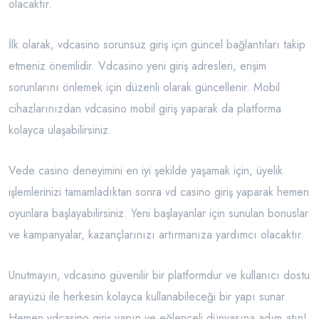
olacaktır.
İlk olarak, vdcasino sorunsuz giriş için güncel bağlantıları takip
etmeniz önemlidir. Vdcasino yeni giriş adresleri, erişim
sorunlarını önlemek için düzenli olarak güncellenir. Mobil
cihazlarınızdan vdcasino mobil giriş yaparak da platforma
kolayca ulaşabilirsiniz.
Vede casino deneyimini en iyi şekilde yaşamak için, üyelik
işlemlerinizi tamamladıktan sonra vd casino giriş yaparak hemen
oyunlara başlayabilirsiniz. Yeni başlayanlar için sunulan bonuslar
ve kampanyalar, kazançlarınızı artırmanıza yardımcı olacaktır.
Unutmayın, vdcasino güvenilir bir platformdur ve kullanıcı dostu
arayüzü ile herkesin kolayca kullanabileceği bir yapı sunar.
Hemen vdcasino giriş yapın ve eğlenceli dünyasına adım atın!