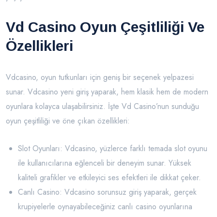
Vd Casino Oyun Çeşitliliği Ve
Özellikleri
Vdcasino, oyun tutkunları için geniş bir seçenek yelpazesi
sunar. Vdcasino yeni giriş yaparak, hem klasik hem de modern
oyunlara kolayca ulaşabilirsiniz. İşte Vd Casino’nun sunduğu
oyun çeşitliliği ve öne çıkan özellikleri:
Slot Oyunları: Vdcasino, yüzlerce farklı temada slot oyunu
ile kullanıcılarına eğlenceli bir deneyim sunar. Yüksek
kaliteli grafikler ve etkileyici ses efektleri ile dikkat çeker.
Canlı Casino: Vdcasino sorunsuz giriş yaparak, gerçek
krupiyelerle oynayabileceğiniz canlı casino oyunlarına