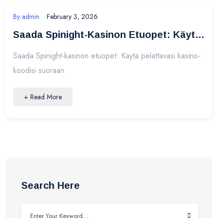
By
admin
February 3, 2026
Saada Spinight-Kasinon Etuopet: Käytä
Pelattavasi Kasino-Koodisi Suoraan
Saada Spinight-kasinon etuopet: Käytä pelattavasi kasino-
Verkossa Suomessa
koodisi suoraan
+ Read More
Search Here