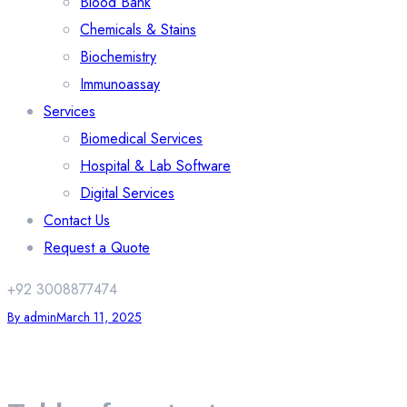
Blood Bank
Chemicals & Stains
Biochemistry
Immunoassay
Services
Biomedical Services
Hospital & Lab Software
Digital Services
Contact Us
Request a Quote
+92 3008877474
By
admin
March 11, 2025