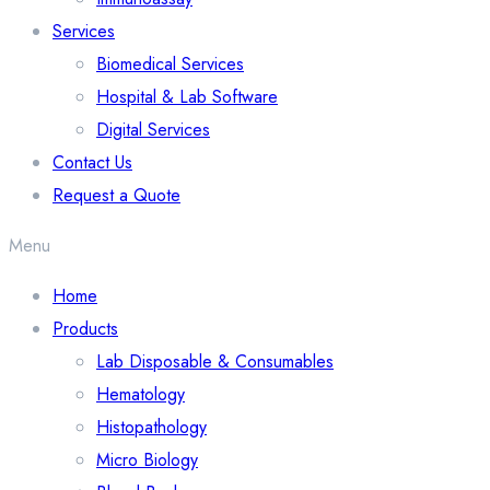
Services
Biomedical Services
Hospital & Lab Software
Digital Services
Contact Us
Request a Quote
Menu
Home
Products
Lab Disposable & Consumables
Hematology
Histopathology
Micro Biology