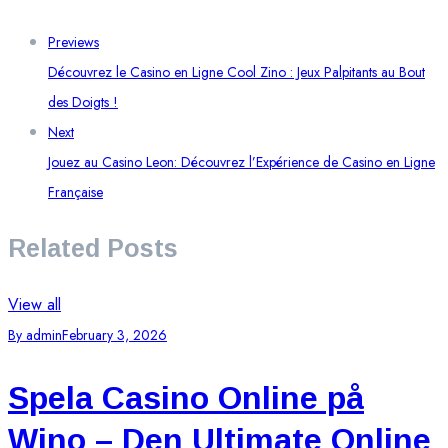
Previews
Découvrez le Casino en Ligne Cool Zino : Jeux Palpitants au Bout
des Doigts !
Next
Jouez au Casino Leon: Découvrez l’Expérience de Casino en Ligne
Française
Related Posts
View all
By
admin
February 3, 2026
Spela Casino Online på
Wino – Den Ultimate Online