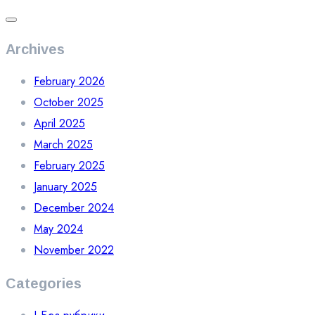
Archives
February 2026
October 2025
April 2025
March 2025
February 2025
January 2025
December 2024
May 2024
November 2022
Categories