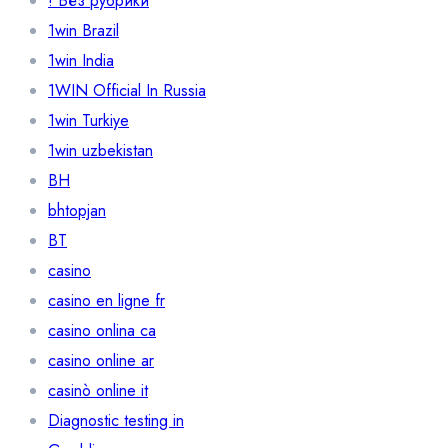
! Без рубрики
1win Brazil
1win India
1WIN Official In Russia
1win Turkiye
1win uzbekistan
BH
bhtopjan
BT
casino
casino en ligne fr
casino onlina ca
casino online ar
casinò online it
Diagnostic testing in