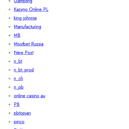
Gambling
Kasyno Online PL
king johnnie
Manufacturing
MB
Mostbet Russia
New Post
n_bt
n_bt_prod
n_ch
n_pb
online casino au
PB
pbtopjan
pinco