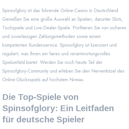
Spinsofglory ist das führende Online-Casino in Deutschland.
Genießen Sie eine große Auswahl an Spielen, darunter Slots,
Tischspiele und Live-Dealer-Spiele. Profitieren Sie von sicheren
und zuverlässigen Zahlungsmethoden sowie einem
kompetenten Kundenservice. Spinsofglory ist lizenziert und
reguliert, was Ihnen ein faires und verantwortungsvolles
Spielumfeld bietet. Werden Sie noch heute Teil der
Spinsofglory-Community und erleben Sie den Nervenkitzel des
Online-Glücksspiels auf höchstem Niveau.
Die Top-Spiele von
Spinsofglory: Ein Leitfaden
für deutsche Spieler