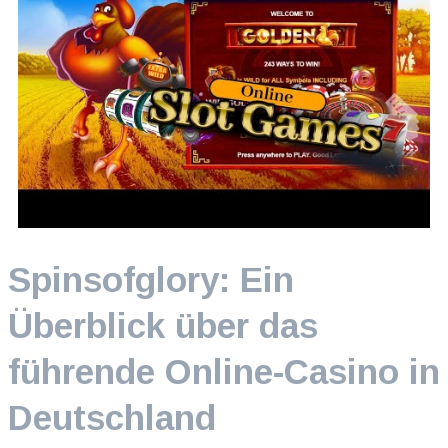
Spinsofglory: Ein
Überblick über das
führende Online-Casino in
Deutschland