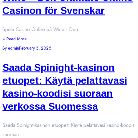
Casinon för Svenskar
Spela Casino Online på Wino - Den
+ Read More
By
admin
February 3, 2026
Saada Spinight-kasinon
etuopet: Käytä pelattavasi
kasino-koodisi suoraan
verkossa Suomessa
Saada Spinight-kasinon etuopet: Käytä pelattavasi kasino-koodisi
suoraan