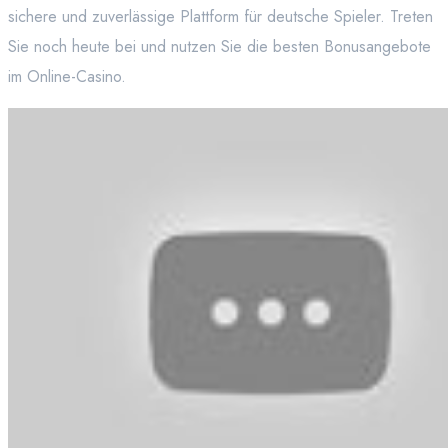
sichere und zuverlässige Plattform für deutsche Spieler. Treten
Sie noch heute bei und nutzen Sie die besten Bonusangebote
im Online-Casino.