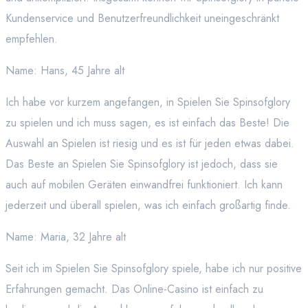
Kundenservice und Benutzerfreundlichkeit uneingeschränkt
empfehlen.
Name: Hans, 45 Jahre alt
Ich habe vor kurzem angefangen, in Spielen Sie Spinsofglory
zu spielen und ich muss sagen, es ist einfach das Beste! Die
Auswahl an Spielen ist riesig und es ist für jeden etwas dabei.
Das Beste an Spielen Sie Spinsofglory ist jedoch, dass sie
auch auf mobilen Geräten einwandfrei funktioniert. Ich kann
jederzeit und überall spielen, was ich einfach großartig finde.
Name: Maria, 32 Jahre alt
Seit ich im Spielen Sie Spinsofglory spiele, habe ich nur positive
Erfahrungen gemacht. Das Online-Casino ist einfach zu