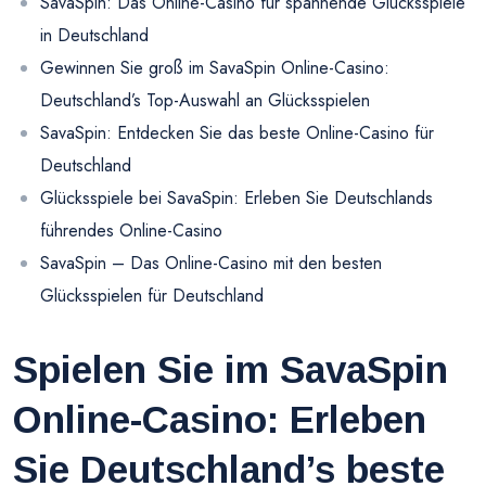
SavaSpin: Das Online-Casino für spannende Glücksspiele
in Deutschland
Gewinnen Sie groß im SavaSpin Online-Casino:
Deutschland’s Top-Auswahl an Glücksspielen
SavaSpin: Entdecken Sie das beste Online-Casino für
Deutschland
Glücksspiele bei SavaSpin: Erleben Sie Deutschlands
führendes Online-Casino
SavaSpin – Das Online-Casino mit den besten
Glücksspielen für Deutschland
Spielen Sie im SavaSpin
Online-Casino: Erleben
Sie Deutschland’s beste