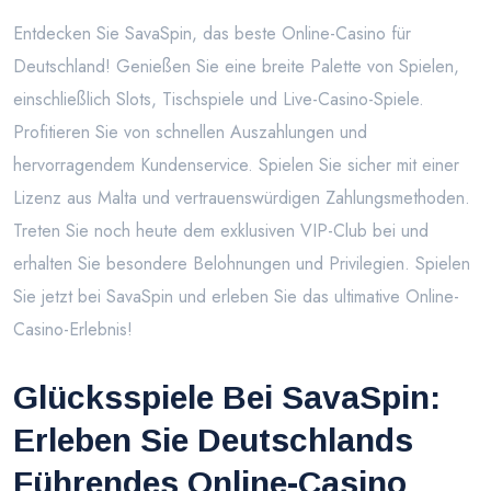
Entdecken Sie SavaSpin, das beste Online-Casino für
Deutschland! Genießen Sie eine breite Palette von Spielen,
einschließlich Slots, Tischspiele und Live-Casino-Spiele.
Profitieren Sie von schnellen Auszahlungen und
hervorragendem Kundenservice. Spielen Sie sicher mit einer
Lizenz aus Malta und vertrauenswürdigen Zahlungsmethoden.
Treten Sie noch heute dem exklusiven VIP-Club bei und
erhalten Sie besondere Belohnungen und Privilegien. Spielen
Sie jetzt bei SavaSpin und erleben Sie das ultimative Online-
Casino-Erlebnis!
Glücksspiele Bei SavaSpin:
Erleben Sie Deutschlands
Führendes Online-Casino