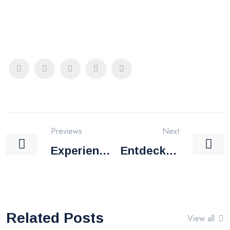
Previews
Next
Experienc
Entdecken
E The
Sie
Thrill Of
Winbay
Mine
Casino:
Related Posts
View all