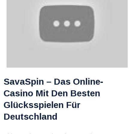
SavaSpin – Das Online-
Casino Mit Den Besten
Glücksspielen Für
Deutschland