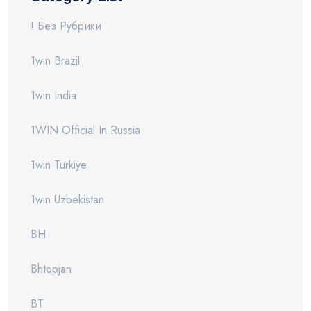
! Без Рубрики
1win Brazil
1win India
1WIN Official In Russia
1win Turkiye
1win Uzbekistan
BH
Bhtopjan
BT