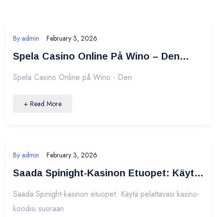
Island
Online-
Casino
Spielbank
By
admin
February 3, 2026
Online In
In
Spela Casino Online På Wino – Den
English –
Deutschla
Ultimate Online Casinon För Svenskar
Spela Casino Online på Wino - Den
Perfect
Nd
For
+ Read More
Pakistan
Players
By
admin
February 3, 2026
Saada Spinight-Kasinon Etuopet: Käytä
Pelattavasi Kasino-Koodisi Suoraan
Saada Spinight-kasinon etuopet: Käytä pelattavasi kasino-
Verkossa Suomessa
koodisi suoraan