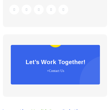
Let’s Work Together!
+Contact Us