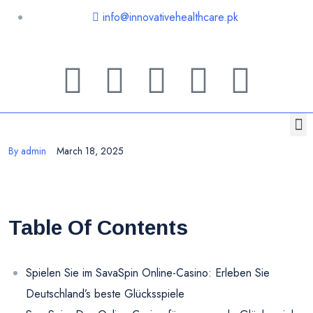
info@innovativehealthcare.pk
Request a Quote
By
admin
March 18, 2025
Table Of Contents
Spielen Sie im SavaSpin Online-Casino: Erleben Sie
Deutschland’s beste Glücksspiele