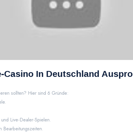
-Casino In Deutschland Ausprob
eren sollten? Hier sind 6 Gründe:
le.
 und Live-Dealer-Spielen.
n Bearbeitungszeiten.