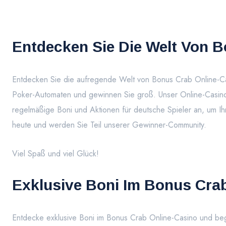
Entdecken Sie Die Welt Von B
Entdecken Sie die aufregende Welt von Bonus Crab Online-Cas
Poker-Automaten und gewinnen Sie groß. Unser Online-Casino i
regelmäßige Boni und Aktionen für deutsche Spieler an, um I
heute und werden Sie Teil unserer Gewinner-Community.
Viel Spaß und viel Glück!
Exklusive Boni Im Bonus Crab
Entdecke exklusive Boni im Bonus Crab Online-Casino und beg