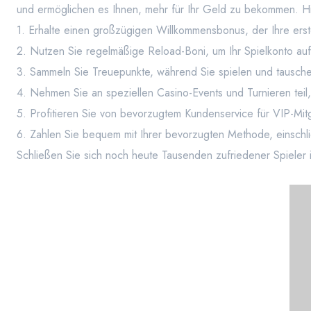
und ermöglichen es Ihnen, mehr für Ihr Geld zu bekommen. Hi
1. Erhalte einen großzügigen Willkommensbonus, der Ihre erst
2. Nutzen Sie regelmäßige Reload-Boni, um Ihr Spielkonto au
3. Sammeln Sie Treuepunkte, während Sie spielen und tausche
4. Nehmen Sie an speziellen Casino-Events und Turnieren teil
5. Profitieren Sie von bevorzugtem Kundenservice für VIP-Mitg
6. Zahlen Sie bequem mit Ihrer bevorzugten Methode, einschli
Schließen Sie sich noch heute Tausenden zufriedener Spieler 