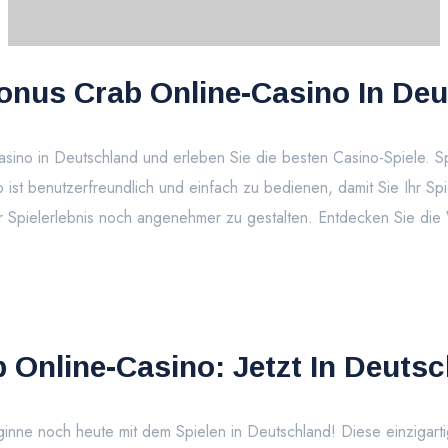
onus Crab Online-Casino In De
ino in Deutschland und erleben Sie die besten Casino-Spiele. Sp
st benutzerfreundlich und einfach zu bedienen, damit Sie Ihr Spi
hr Spielerlebnis noch angenehmer zu gestalten. Entdecken Sie di
 Online-Casino: Jetzt In Deutsc
inne noch heute mit dem Spielen in Deutschland! Diese einzigar