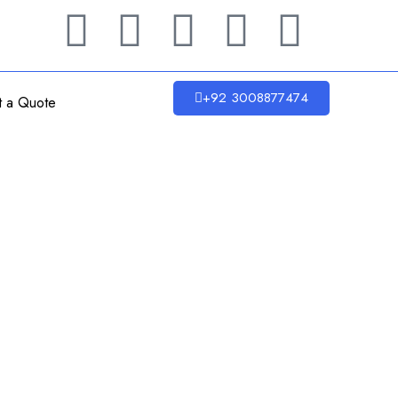
+92 3008877474
t a Quote