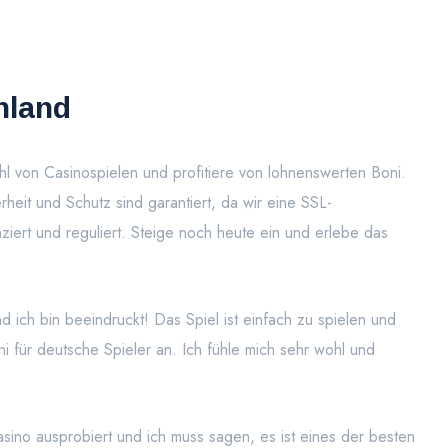
hland
l von Casinospielen und profitiere von lohnenswerten Boni.
rheit und Schutz sind garantiert, da wir eine SSL-
ert und reguliert. Steige noch heute ein und erlebe das
 ich bin beeindruckt! Das Spiel ist einfach zu spielen und
i für deutsche Spieler an. Ich fühle mich sehr wohl und
Casino ausprobiert und ich muss sagen, es ist eines der besten