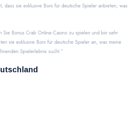
st, dass sie exklusive Boni für deutsche Spieler anbieten, was
en Sie Bonus Crab Online-Casino zu spielen und bin sehr
ten sie exklusive Boni für deutsche Spieler an, was meine
hnenden Spielerlebnis sucht.”
eutschland