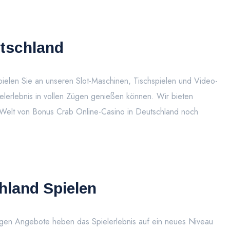
utschland
ielen Sie an unseren Slot-Maschinen, Tischspielen und Video-
elerlebnis in vollen Zügen genießen können. Wir bieten
e Welt von Bonus Crab Online-Casino in Deutschland noch
hland Spielen
tigen Angebote heben das Spielerlebnis auf ein neues Niveau