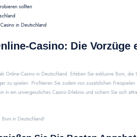
obieren sollten
tschland
-Casino in Deutschland
nline-Casino: Die Vorzüge e
 Online-Casino in Deutschland. Erleben Sie exklusive Boni, die 
er zu spielen. Profitieren Sie zudem von zusätzlichen Freispiel
in in ein unvergessliches Casino-Erlebnis und sichern Sie sich att
e Boni in Deutschland!