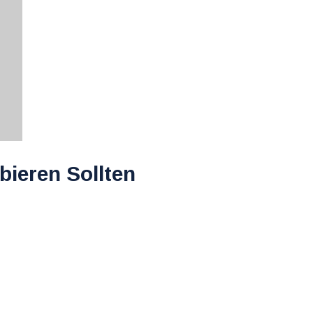
ieren Sollten