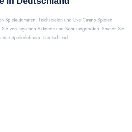
e In Deutschland
n Spielautomaten, Tischspielen und Live-Casino-Spielen.
en Sie von täglichen Aktionen und Bonusangeboten. Spielen Sie
este Spielerlebnis in Deutschland.