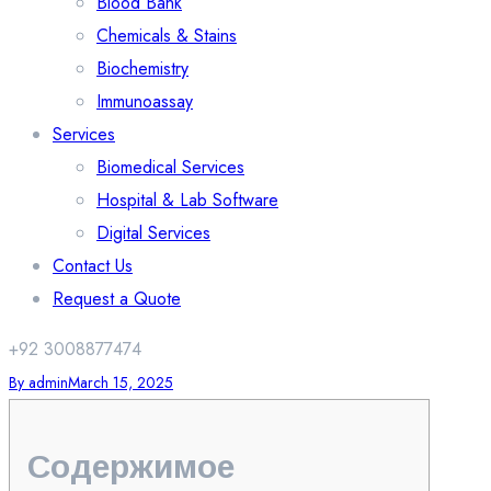
Blood Bank
Chemicals & Stains
Biochemistry
Immunoassay
Services
Biomedical Services
Hospital & Lab Software
Digital Services
Contact Us
Request a Quote
+92 3008877474
By
admin
March 15, 2025
Содержимое