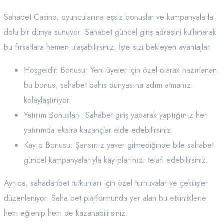
Sahabet Casino, oyuncularına eşsiz bonuslar ve kampanyalarla
dolu bir dünya sunuyor. Sahabet güncel giriş adresini kullanarak
bu fırsatlara hemen ulaşabilirsiniz. İşte sizi bekleyen avantajlar:
Hoşgeldin Bonusu: Yeni üyeler için özel olarak hazırlanan
bu bonus, sahabet bahis dünyasına adım atmanızı
kolaylaştırıyor.
Yatırım Bonusları: Sahabet giriş yaparak yaptığınız her
yatırımda ekstra kazançlar elde edebilirsiniz.
Kayıp Bonusu: Şansınız yaver gitmediğinde bile sahabet
güncel kampanyalarıyla kayıplarınızı telafi edebilirsiniz.
Ayrıca, sahadanbet tutkunları için özel turnuvalar ve çekilişler
düzenleniyor. Saha bet platformunda yer alan bu etkinliklerle
hem eğlenip hem de kazanabilirsiniz.