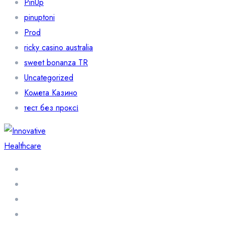
PinUp
pinuptoni
Prod
ricky casino australia
sweet bonanza TR
Uncategorized
Комета Казино
тест без проксі