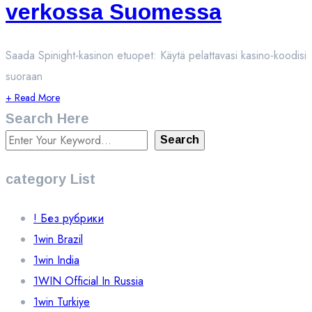
verkossa Suomessa
Saada Spinight-kasinon etuopet: Käytä pelattavasi kasino-koodisi
suoraan
+ Read More
Search Here
Search
category List
! Без рубрики
1win Brazil
1win India
1WIN Official In Russia
1win Turkiye