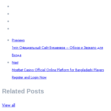
Post
Previews
1win Официальный Сайт Букмекера – Обзор и Зеркало для
navigation
Входа
Next
Mostbet Casino Official Online Platform for Bangladeshi Players
Register and Login Now
Related Posts
View all