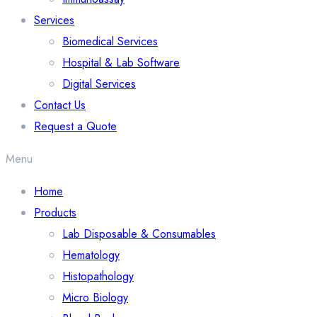
Services
Biomedical Services
Hospital & Lab Software
Digital Services
Contact Us
Request a Quote
Menu
Home
Products
Lab Disposable & Consumables
Hematology
Histopathology
Micro Biology