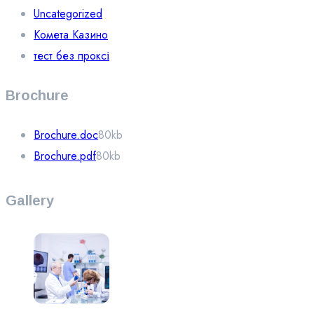
Uncategorized
Комета Казино
тест без проксі
Brochure
Brochure.doc
80kb
Brochure.pdf
80kb
Gallery