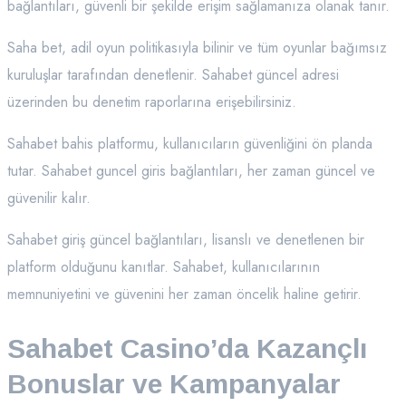
bağlantıları, güvenli bir şekilde erişim sağlamanıza olanak tanır.
Saha bet, adil oyun politikasıyla bilinir ve tüm oyunlar bağımsız
kuruluşlar tarafından denetlenir. Sahabet güncel adresi
üzerinden bu denetim raporlarına erişebilirsiniz.
Sahabet bahis platformu, kullanıcıların güvenliğini ön planda
tutar. Sahabet guncel giris bağlantıları, her zaman güncel ve
güvenilir kalır.
Sahabet giriş güncel bağlantıları, lisanslı ve denetlenen bir
platform olduğunu kanıtlar. Sahabet, kullanıcılarının
memnuniyetini ve güvenini her zaman öncelik haline getirir.
Sahabet Casino’da Kazançlı
Bonuslar ve Kampanyalar