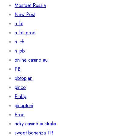
Mostbet Russia
New Post
n_bt
n_bt_prod
n_ch
n_pb
online casino au
PB
pbtopjan
pinco
PinUp
pinuptoni
Prod
ricky casino australia
sweet bonanza TR