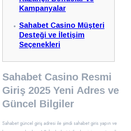
Kampanyalar
Sahabet Casino Müşteri
Desteği ve İletişim
Seçenekleri
Sahabet Casino Resmi
Giriş 2025 Yeni Adres ve
Güncel Bilgiler
Sahabet güncel giriş adresi ile şimdi sahabet giris yapın ve