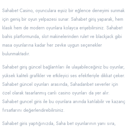
Sahabet Casino, oyunculara eşsiz bir eğlence deneyimi sunmak
için geniş bir oyun yelpazesi sunar. Sahabet giriş yaparak, hem
klasik hem de modern oyunlara kolayca erişebilirsiniz. Sahabet
bahis platformunda, slot makinelerinden rulet ve blackjack gibi
masa oyunlarına kadar her zevke uygun seçenekler
bulunmaktadır.
Sahabet giriş güncel bağlantıları ile ulaşabileceğiniz bu oyunlar,
yüksek kaliteli grafikler ve etkileyici ses efektleriyle dikkat çeker.
Sahabet güncel oyunları arasında, Sahadanbet severler için
özel olarak tasarlanmış canlı casino oyunları da yer alır.
Sahabet guncel giris ile bu oyunlara anında katılabilir ve kazanç
fırsatlarını değerlendirebilirsiniz.
Sahabet giris yaptığınızda, Saha bet oyunlarının yanı sıra,