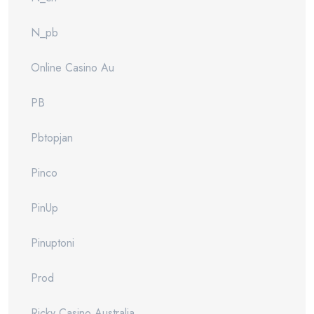
N_pb
Online Casino Au
PB
Pbtopjan
Pinco
PinUp
Pinuptoni
Prod
Ricky Casino Australia