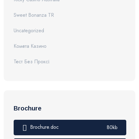
Sweet Bonanza TR
Uncategorized
Комета Казино
Тест Без Проксі
Brochure
Brochure.doc
80kb