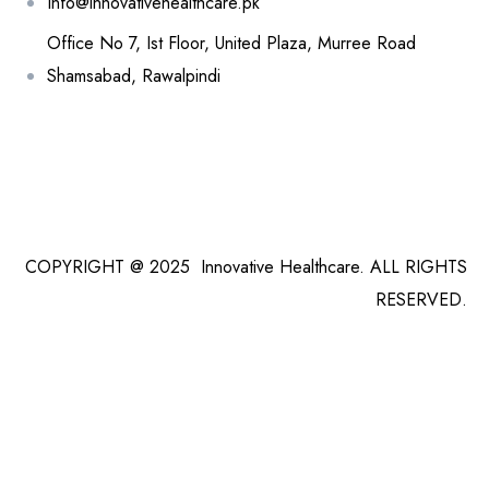
Info@innovativehealthcare.pk
Office No 7, Ist Floor, United Plaza, Murree Road
Shamsabad, Rawalpindi
COPYRIGHT @ 2025 Innovative Healthcare. ALL RIGHTS
RESERVED.