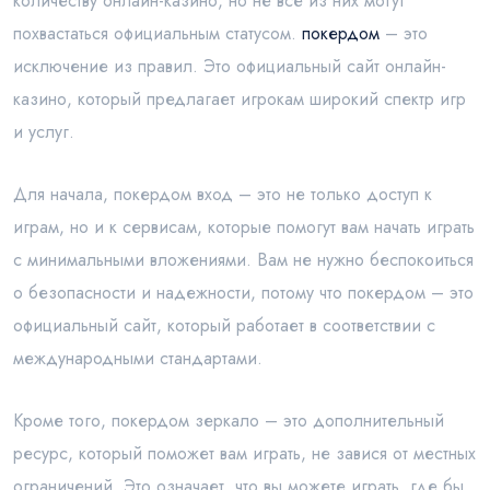
количеству онлайн-казино, но не все из них могут
похвастаться официальным статусом.
покердом
– это
исключение из правил. Это официальный сайт онлайн-
казино, который предлагает игрокам широкий спектр игр
и услуг.
Для начала, покердом вход – это не только доступ к
играм, но и к сервисам, которые помогут вам начать играть
с минимальными вложениями. Вам не нужно беспокоиться
о безопасности и надежности, потому что покердом – это
официальный сайт, который работает в соответствии с
международными стандартами.
Кроме того, покердом зеркало – это дополнительный
ресурс, который поможет вам играть, не завися от местных
ограничений. Это означает, что вы можете играть, где бы