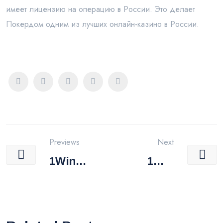
имеет лицензию на операцию в России. Это делает
Покердом одним из лучших онлайн-казино в России.
Previews
Next
1Win
1Win
Официал
Türkiye
Ьный
Giriş –
Сайт Для
1win