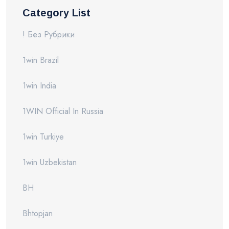
Category List
! Без Рубрики
1win Brazil
1win India
1WIN Official In Russia
1win Turkiye
1win Uzbekistan
BH
Bhtopjan