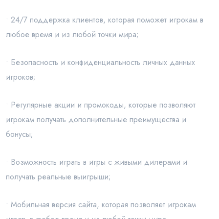
• 24/7 поддержка клиентов, которая поможет игрокам в
любое время и из любой точки мира;
• Безопасность и конфиденциальность личных данных
игроков;
• Регулярные акции и промокоды, которые позволяют
игрокам получать дополнительные преимущества и
бонусы;
• Возможность играть в игры с живыми дилерами и
получать реальные выигрыши;
• Мобильная версия сайта, которая позволяет игрокам