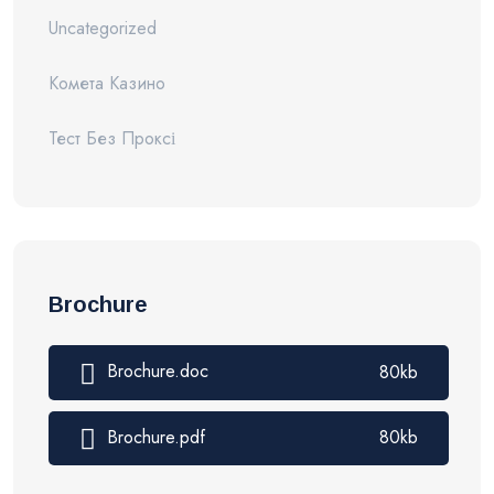
Uncategorized
Комета Казино
Тест Без Проксі
Brochure
Brochure.doc
80kb
Brochure.pdf
80kb