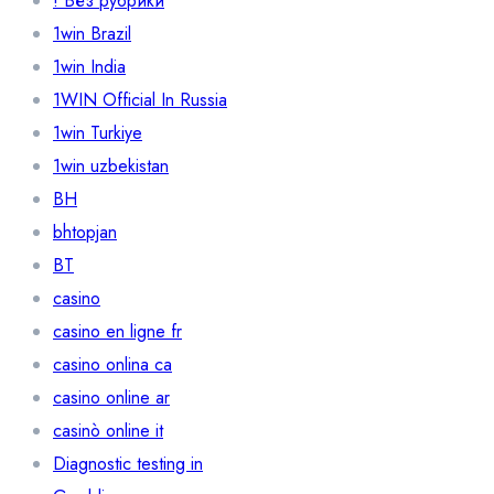
! Без рубрики
1win Brazil
1win India
1WIN Official In Russia
1win Turkiye
1win uzbekistan
BH
bhtopjan
BT
casino
casino en ligne fr
casino onlina ca
casino online ar
casinò online it
Diagnostic testing in