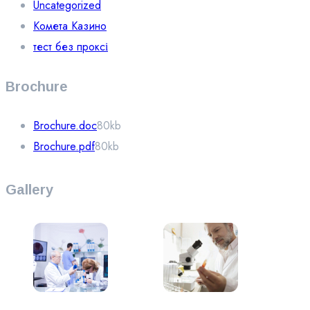
Uncategorized
Комета Казино
тест без проксі
Brochure
Brochure.doc
80kb
Brochure.pdf
80kb
Gallery