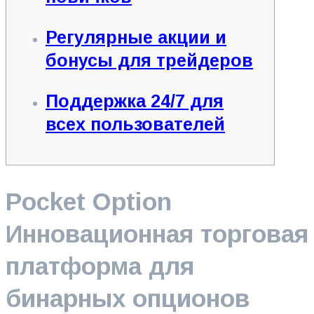
Регулярные акции и
бонусы для трейдеров
Поддержка 24/7 для
всех пользователей
Pocket Option
Инновационная торговая
платформа для
бинарных опционов