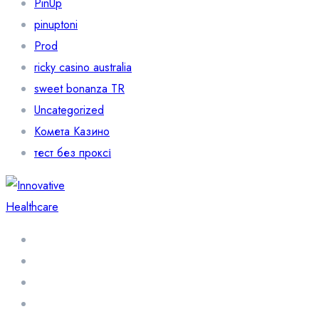
PinUp
pinuptoni
Prod
ricky casino australia
sweet bonanza TR
Uncategorized
Комета Казино
тест без проксі