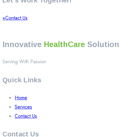
Let’s Work Together!
+Contact Us
Innovative
HealthCare
Solution
Serving With Passion
Quick Links
Home
Services
Contact Us
Contact Us