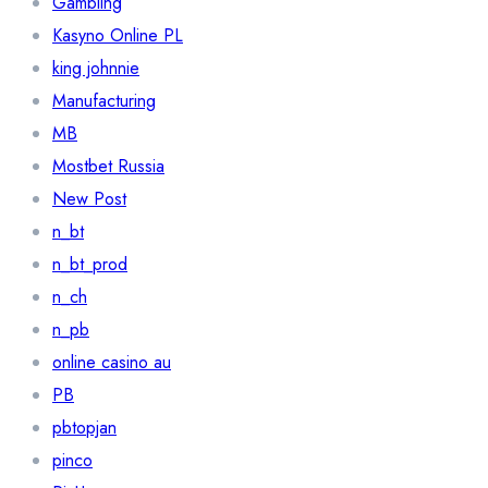
Gambling
Kasyno Online PL
king johnnie
Manufacturing
MB
Mostbet Russia
New Post
n_bt
n_bt_prod
n_ch
n_pb
online casino au
PB
pbtopjan
pinco