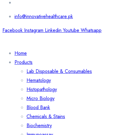
info@innovativehealthcare.pk
Facebook
Instagram
Linkedin
Youtube
Whatsapp
Home
Products
Lab Disposable & Consumables
Hematology
Histopathology
Micro Biology
Blood Bank
Chemicals & Stains
Biochemistry
Immunoassay