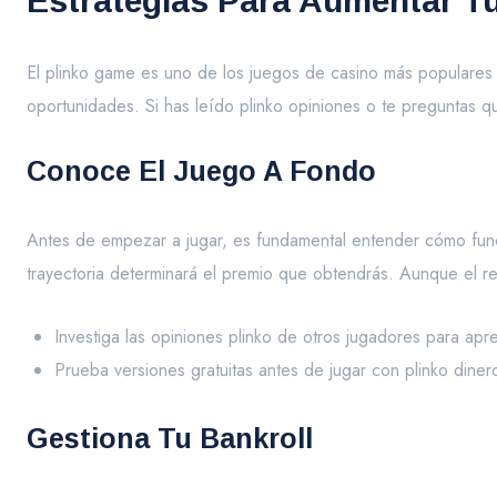
Estrategias Para Aumentar Tu
El plinko game es uno de los juegos de casino más populares 
oportunidades. Si has leído plinko opiniones o te preguntas q
Conoce El Juego A Fondo
Antes de empezar a jugar, es fundamental entender cómo funcio
trayectoria determinará el premio que obtendrás. Aunque el res
Investiga las opiniones plinko de otros jugadores para apr
Prueba versiones gratuitas antes de jugar con plinko diner
Gestiona Tu Bankroll