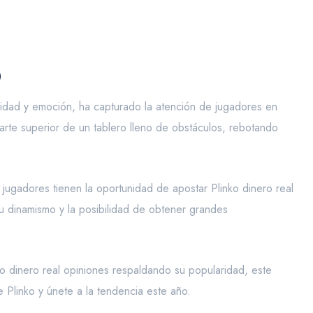
o
idad y emoción, ha capturado la atención de jugadores en
rte superior de un tablero lleno de obstáculos, rebotando
 jugadores tienen la oportunidad de apostar Plinko dinero real
su dinamismo y la posibilidad de obtener grandes
o dinero real opiniones respaldando su popularidad, este
 Plinko y únete a la tendencia este año.