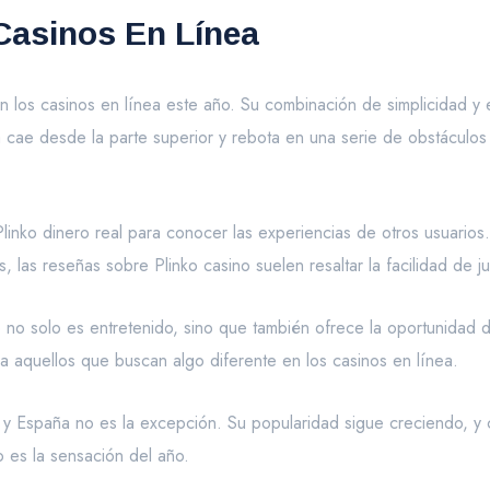
Casinos En Línea
n los casinos en línea este año. Su combinación de simplicidad y 
cae desde la parte superior y rebota en una serie de obstáculos 
inko dinero real para conocer las experiencias de otros usuario
, las reseñas sobre Plinko casino suelen resaltar la facilidad de j
ego no solo es entretenido, sino que también ofrece la oportunidad 
a aquellos que buscan algo diferente en los casinos en línea.
y España no es la excepción. Su popularidad sigue creciendo, y c
 es la sensación del año.