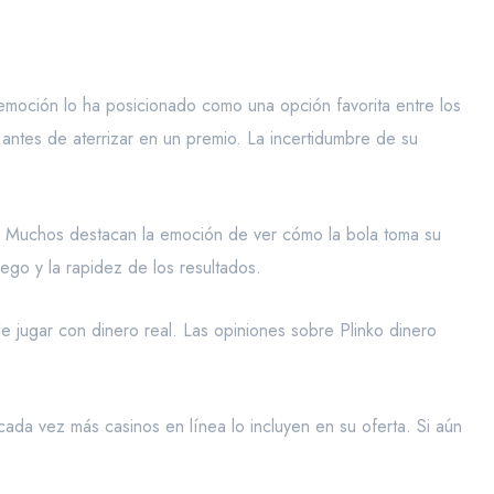
emoción lo ha posicionado como una opción favorita entre los
antes de aterrizar en un premio. La incertidumbre de su
s. Muchos destacan la emoción de ver cómo la bola toma su
uego y la rapidez de los resultados.
de jugar con dinero real. Las opiniones sobre Plinko dinero
ada vez más casinos en línea lo incluyen en su oferta. Si aún