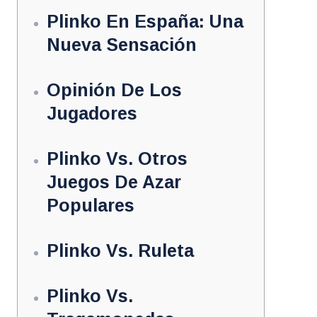
Plinko En España: Una
Nueva Sensación
Opinión De Los
Jugadores
Plinko Vs. Otros
Juegos De Azar
Populares
Plinko Vs. Ruleta
Plinko Vs.