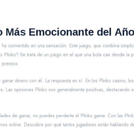
no Más Emocionante del Añ
 ha convertido en una sensación. Este juego, que combina simplic
 Plinko? Se trata de un juego en el que una bola cae desde la pa
s premios.
ganar dinero con él. La respuesta es sí. En los Plinko casino, los
no. Las opiniones Plinko son generalmente positivas, destacando 
ades de ganar, no puedes perderte el Plinko game. Con las Plink
inos online. Descubre por qué tantos jugadores están hablando de