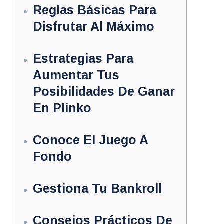
Reglas Básicas Para
Disfrutar Al Máximo
Estrategias Para
Aumentar Tus
Posibilidades De Ganar
En Plinko
Conoce El Juego A
Fondo
Gestiona Tu Bankroll
Consejos Prácticos De