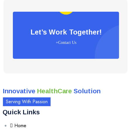
Let’s Work Together!
+Contact Us
Innovative
HealthCare
Solution
Serving With Passion
Quick Links
Home