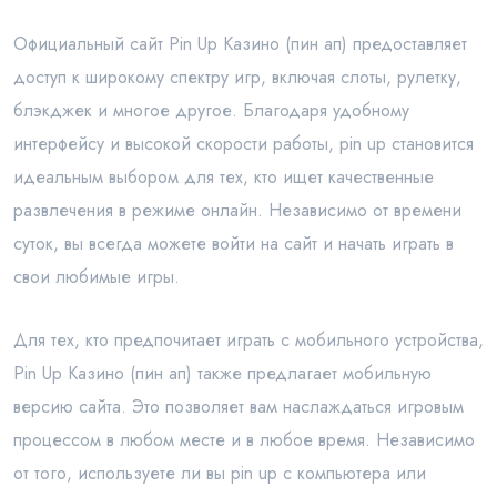
Официальный сайт Pin Up Казино (пин ап) предоставляет
доступ к широкому спектру игр, включая слоты, рулетку,
блэкджек и многое другое. Благодаря удобному
интерфейсу и высокой скорости работы, pin up становится
идеальным выбором для тех, кто ищет качественные
развлечения в режиме онлайн. Независимо от времени
суток, вы всегда можете войти на сайт и начать играть в
свои любимые игры.
Для тех, кто предпочитает играть с мобильного устройства,
Pin Up Казино (пин ап) также предлагает мобильную
версию сайта. Это позволяет вам наслаждаться игровым
процессом в любом месте и в любое время. Независимо
от того, используете ли вы pin up с компьютера или