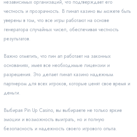
независимых организаций, что подтверждает его
честность и прозрачность. В пинап казино вы можете быть
уверены в том, что все игры работают на основе
генератора случайных чисел, обеспечивая честность
результатов.
Важно отметить, что пин ап работает на законных
основаниях, имея все необходимые лицензии и
разрешения. Это делает пинап казино надежным
партнером для всех игроков, которые ценят свое время и
деньги.
Выбирая Pin Up Casino, вы выбираете не только яркие
эмоции и возможность выиграть, но и полную
безопасность и надежность своего игрового опыта.