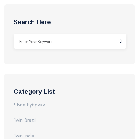
Search Here
Category List
! Без Рубрики
1win Brazil
1win India