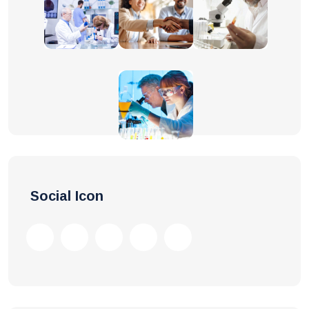
Social Icon