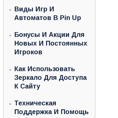
Виды Игр И
Автоматов В Pin Up
Бонусы И Акции Для
Новых И Постоянных
Игроков
Как Использовать
Зеркало Для Доступа
К Сайту
Техническая
Поддержка И Помощь