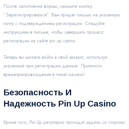
После заполнения формы, нажмите кнопку
“Зарегистрироваться”. Вам придет письмо на указанную
почту с подтверждением регистрации. Следуйте
инструкциям в письме, чтобы завершить процесс
регистрации на сайте pin up casino.
Теперь вы можете войти в свой аккаунт, используя
указанные при регистрации данные. Приятного
времяпрепровождения в пинап казино!
Безопасность И
Надежность Pin Up Casino
Кроме того, Pin Up регулярно проходит аудиты со стороны