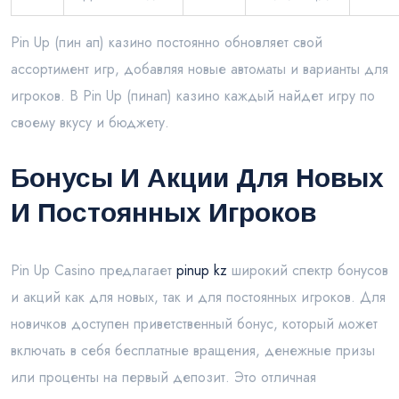
Pin Up (пин ап) казино постоянно обновляет свой
ассортимент игр, добавляя новые автоматы и варианты для
игроков. В Pin Up (пинап) казино каждый найдет игру по
своему вкусу и бюджету.
Бонусы И Акции Для Новых
И Постоянных Игроков
Pin Up Casino предлагает
pinup kz
широкий спектр бонусов
и акций как для новых, так и для постоянных игроков. Для
новичков доступен приветственный бонус, который может
включать в себя бесплатные вращения, денежные призы
или проценты на первый депозит. Это отличная