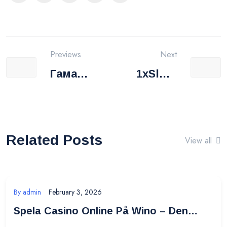
Previews
Next
Гама
1xSlots
Казино
1хСлотс
Онлайн –
Огромная
Играй И
Коллекци
Related Posts
View all
Выигрыв
Я Игр Для
Ай В
Азартных
By
admin
February 3, 2026
Удобной
Развлече
Spela Casino Online På Wino – Den
Онлайн
Ний
Ultimate Online Casinon För Svenskar