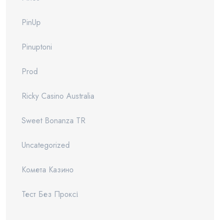
PinUp
Pinuptoni
Prod
Ricky Casino Australia
Sweet Bonanza TR
Uncategorized
Комета Казино
Тест Без Проксі