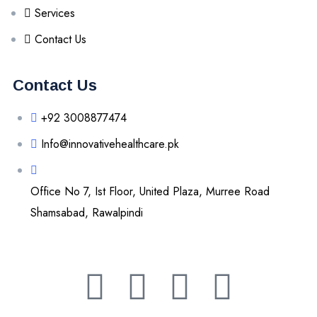
Services
Contact Us
Contact Us
+92 3008877474
Info@innovativehealthcare.pk
Office No 7, Ist Floor, United Plaza, Murree Road
Shamsabad, Rawalpindi