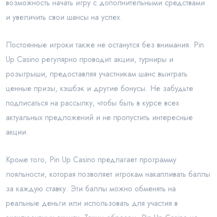
возможность начать игру с дополнительными средствами
и увеличить свои шансы на успех.
Постоянные игроки также не останутся без внимания. Pin
Up Casino регулярно проводит акции, турниры и
розыгрыши, предоставляя участникам шанс выиграть
ценные призы, кэшбэк и другие бонусы. Не забудьте
подписаться на рассылку, чтобы быть в курсе всех
актуальных предложений и не пропустить интересные
акции.
Кроме того, Pin Up Casino предлагает программу
лояльности, которая позволяет игрокам накапливать баллы
за каждую ставку. Эти баллы можно обменять на
реальные деньги или использовать для участия в