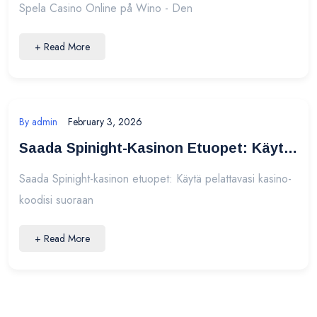
Spela Casino Online på Wino - Den
Платфор
Ме
+ Read More
By
admin
February 3, 2026
Saada Spinight-Kasinon Etuopet: Käytä
Pelattavasi Kasino-Koodisi Suoraan
Saada Spinight-kasinon etuopet: Käytä pelattavasi kasino-
Verkossa Suomessa
koodisi suoraan
+ Read More