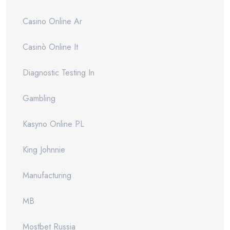
Casino Online Ar
Casinò Online It
Diagnostic Testing In
Gambling
Kasyno Online PL
King Johnnie
Manufacturing
MB
Mostbet Russia