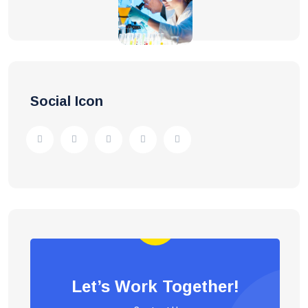
Social Icon
Let’s Work Together!