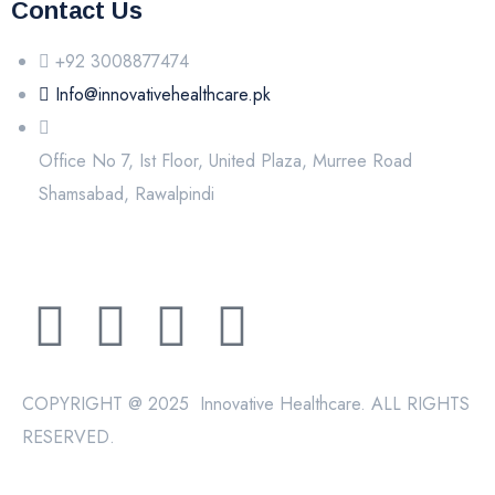
Contact Us
+92 3008877474
Info@innovativehealthcare.pk
Office No 7, Ist Floor, United Plaza, Murree Road
Shamsabad, Rawalpindi
COPYRIGHT @ 2025 Innovative Healthcare. ALL RIGHTS
RESERVED.