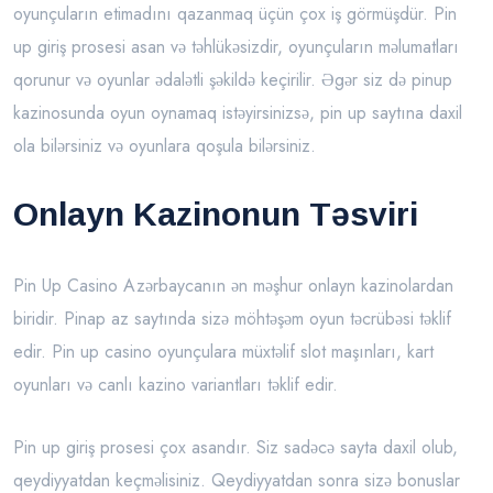
oyunçuların etimadını qazanmaq üçün çox iş görmüşdür. Pin
up giriş prosesi asan və təhlükəsizdir, oyunçuların məlumatları
qorunur və oyunlar ədalətli şəkildə keçirilir. Əgər siz də pinup
kazinosunda oyun oynamaq istəyirsinizsə, pin up saytına daxil
ola bilərsiniz və oyunlara qoşula bilərsiniz.
Onlayn Kazinonun Təsviri
Pin Up Casino Azərbaycanın ən məşhur onlayn kazinolardan
biridir. Pinap az saytında sizə möhtəşəm oyun təcrübəsi təklif
edir. Pin up casino oyunçulara müxtəlif slot maşınları, kart
oyunları və canlı kazino variantları təklif edir.
Pin up giriş prosesi çox asandır. Siz sadəcə sayta daxil olub,
qeydiyyatdan keçməlisiniz. Qeydiyyatdan sonra sizə bonuslar