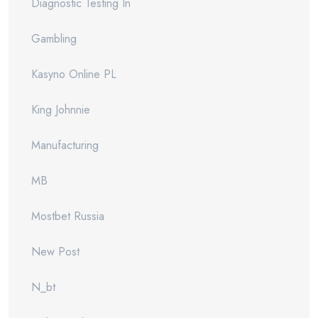
Diagnostic Testing In
Gambling
Kasyno Online PL
King Johnnie
Manufacturing
MB
Mostbet Russia
New Post
N_bt