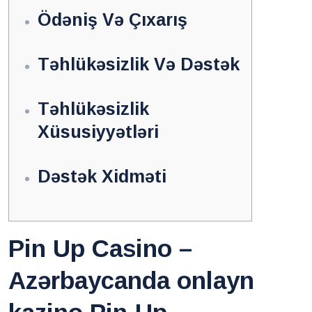
Ödəniş Və Çıxarış
Təhlükəsizlik Və Dəstək
Təhlükəsizlik
Xüsusiyyətləri
Dəstək Xidməti
Pin Up Casino –
Azərbaycanda onlayn