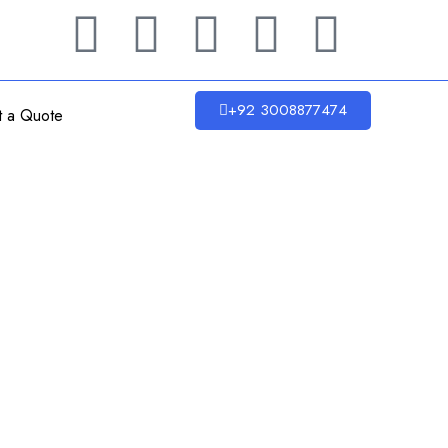
+92 3008877474
t a Quote