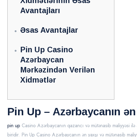
Xidmətlərinin Əsas
Avantajları
Əsas Avantajlar
Pin Up Casino
Azərbaycan
Mərkəzindən Verilən
Xidmətlər
Pin Up – Azərbaycanın ən
pin up
Casino Azərbaycanın qazancı və mütənasib maliyyəsi ilə əl
biridir. Pin Up Casino Azərbaycanın ən yaxşı və mütənasib maliyyəsi