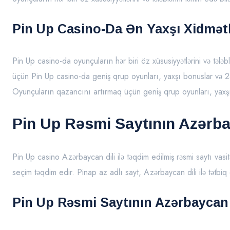
Pin Up Casino-Da Ən Yaxşı Xidmət
Pin Up casino-da oyunçuların hər biri öz xüsusiyyətlərini və tələ
üçün Pin Up casino-da geniş qrup oyunları, yaxşı bonuslar və 24
Oyunçuların qazancını artırmaq üçün geniş qrup oyunları, yaxşı 
Pin Up Rəsmi Saytının Azərba
Pin Up casino Azərbaycan dili ilə təqdim edilmiş rəsmi saytı vasi
seçim təqdim edir. Pinap az adlı sayt, Azərbaycan dili ilə tətbiq
Pin Up Rəsmi Saytının Azərbaycan 