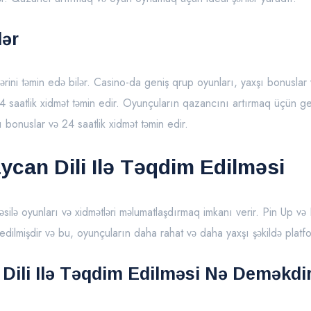
lər
blərini təmin edə bilər. Casino-da geniş qrup oyunları, yaxşı bonusla
 saatlik xidmət təmin edir. Oyunçuların qazancını artırmaq üçün geni
bonuslar və 24 saatlik xidmət təmin edir.
ycan Dili Ilə Təqdim Edilməsi
təsilə oyunları və xidmətləri məlumatlaşdırmaq imkanı verir. Pin Up v
 edilmişdir və bu, oyunçuların daha rahat və daha yaxşı şəkildə plat
Dili Ilə Təqdim Edilməsi Nə Deməkdi