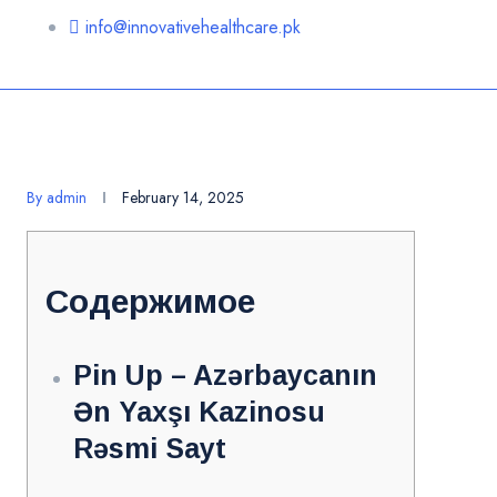
info@innovativehealthcare.pk
By
admin
February 14, 2025
Содержимое
Pin Up – Azərbaycanın
Ən Yaxşı Kazinosu
Rəsmi Sayt