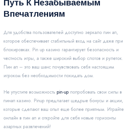
Путь К Незабываемым
Впечатлениям
Для удобства пользователей доступно зеркало пин ап,
которое обеспечивает стабильный вход на сайт даже при
блокировках. Pin up казино гарантирует безопасность и
честность игры, а также широкий выбор слотов и рулеток.
Пин ап – это ваш шанс почувствовать себя настоящим
игроком без необходимости покидать дом.
Не упустите возможность
pin-up
попробовать свои силы в
пинап казино. Pinup предлагает щедрые бонусы и акции,
которые сделают ваш опыт еще более приятным. Играйте
онлайн в пин ап и откройте для себя новые горизонты
азартных развлечений!