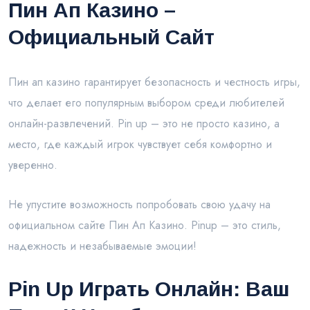
Пин Ап Казино –
Официальный Сайт
Пин ап казино гарантирует безопасность и честность игры,
что делает его популярным выбором среди любителей
онлайн-развлечений. Pin up – это не просто казино, а
место, где каждый игрок чувствует себя комфортно и
уверенно.
Не упустите возможность попробовать свою удачу на
официальном сайте Пин Ап Казино. Pinup – это стиль,
надежность и незабываемые эмоции!
Pin Up Играть Онлайн: Ваш