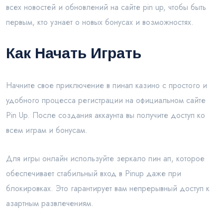
всех новостей и обновлений на сайте pin up, чтобы быть
первым, кто узнает о новых бонусах и возможностях.
Как Начать Играть
Начните свое приключение в пинап казино с простого и
удобного процесса регистрации на официальном сайте
Pin Up. После создания аккаунта вы получите доступ ко
всем играм и бонусам.
Для игры онлайн используйте зеркало пин ап, которое
обеспечивает стабильный вход в Pinup даже при
блокировках. Это гарантирует вам непрерывный доступ к
азартным развлечениям.