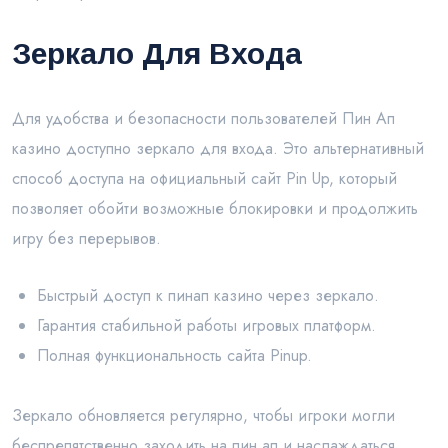
Зеркало Для Входа
Для удобства и безопасности пользователей Пин Ап
казино доступно зеркало для входа. Это альтернативный
способ доступа на официальный сайт Pin Up, который
позволяет обойти возможные блокировки и продолжить
игру без перерывов.
Быстрый доступ к пинап казино через зеркало.
Гарантия стабильной работы игровых платформ.
Полная функциональность сайта Pinup.
Зеркало обновляется регулярно, чтобы игроки могли
беспрепятственно заходить на пин ап и наслаждаться