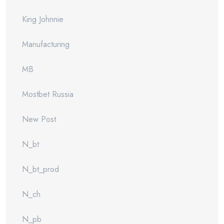
King Johnnie
Manufacturing
MB
Mostbet Russia
New Post
N_bt
N_bt_prod
N_ch
N_pb