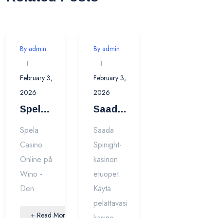
Букмекер
Сайт Pin
Ской
Up Играть
Конторе И
Онлайн
By
admin
By
admin
Казино
Зеркало И
February 3,
February 3,
Вход
2026
2026
Spela
Saada
Casino
Spinigh
Spela
Saada
Online
T-
Casino
Spinight-
På
Kasino
Online på
kasinon
Wino –
N
Wino -
etuopet:
Den
Etuope
Den
Käytä
Ultimat
T:
pelattavasi
E
Käytä
+ Read More
kasino-