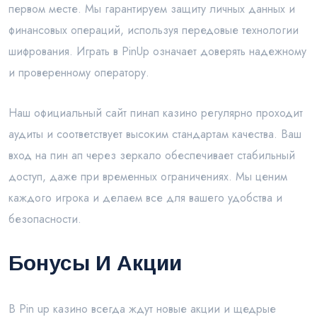
первом месте. Мы гарантируем защиту личных данных и
финансовых операций, используя передовые технологии
шифрования. Играть в PinUp означает доверять надежному
и проверенному оператору.
Наш официальный сайт пинап казино регулярно проходит
аудиты и соответствует высоким стандартам качества. Ваш
вход на пин ап через зеркало обеспечивает стабильный
доступ, даже при временных ограничениях. Мы ценим
каждого игрока и делаем все для вашего удобства и
безопасности.
Бонусы И Акции
В Pin up казино всегда ждут новые акции и щедрые