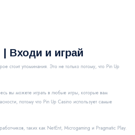
| Входи и играй
рое стоит упоминания. Это не только потому, что Pin Up
есь вы можете играть в любые игры, которые вам
сности, потому что Pin Up Casino использует самые
ботчиков, таких как NetEnt, Microgaming и Pragmatic Play.