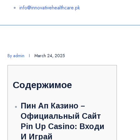
info@innovativehealthcare.pk
By
admin
March 24, 2025
Содержимое
Пин Ап Казино –
Официальный Сайт
Pin Up Casino: Входи
И Играй