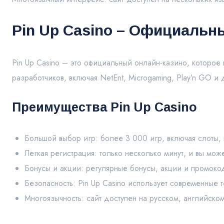
Pin Up Casino – Официальн
Pin Up Casino – это официальный онлайн-казино, которое 
разработчиков, включая NetEnt, Microgaming, Play’n GO и 
Преимущества Pin Up Casino
Большой выбор игр: более 3 000 игр, включая слоты, 
Легкая регистрация: только несколько минут, и вы може
Бонусы и акции: регулярные бонусы, акции и промоко
Безопасность: Pin Up Casino использует современные
Многоязычность: сайт доступен на русском, английско