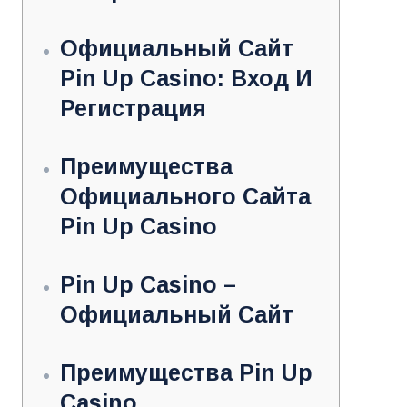
Официальный Сайт
Pin Up Casino: Вход И
Регистрация
Преимущества
Официального Сайта
Pin Up Casino
Pin Up Casino –
Официальный Сайт
Преимущества Pin Up
Casino