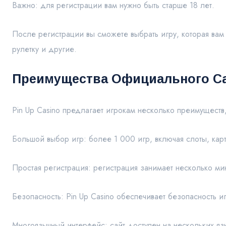
Важно: для регистрации вам нужно быть старше 18 лет.
После регистрации вы сможете выбрать игру, которая вам 
рулетку и другие.
Преимущества Официального Сай
Pin Up Casino предлагает игрокам несколько преимуществ
Большой выбор игр: более 1 000 игр, включая слоты, карт
Простая регистрация: регистрация занимает несколько мин
Безопасность: Pin Up Casino обеспечивает безопасность 
Многоязычный интерфейс: сайт доступен на нескольких язы