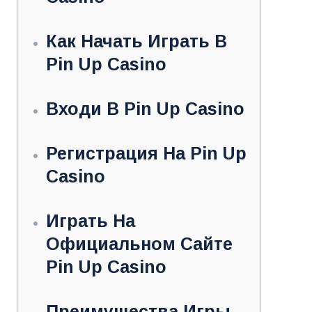
Как Начать Играть В
Pin Up Casino
Входи В Pin Up Casino
Регистрация На Pin Up
Casino
Играть На
Официальном Сайте
Pin Up Casino
Преимущества Игры