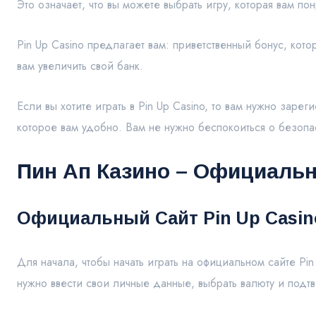
Это означает, что вы можете выбрать игру, которая вам понр
Pin Up Casino предлагает вам: приветственный бонус, ко
вам увеличить свой банк.
Если вы хотите играть в Pin Up Casino, то вам нужно заре
которое вам удобно. Вам не нужно беспокоиться о безопа
Пин Ап Казино – Официальны
Официальный Сайт Pin Up Casin
Для начала, чтобы начать играть на официальном сайте Pin
нужно ввести свои личные данные, выбрать валюту и подтве