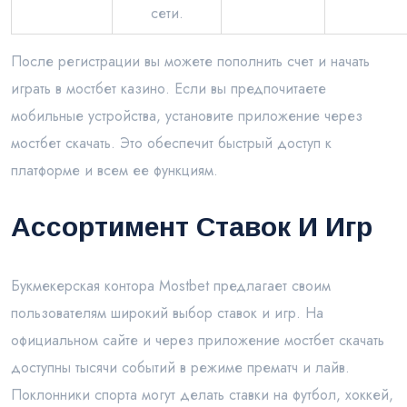
сети.
После регистрации вы можете пополнить счет и начать
играть в мостбет казино. Если вы предпочитаете
мобильные устройства, установите приложение через
мостбет скачать. Это обеспечит быстрый доступ к
платформе и всем ее функциям.
Ассортимент Ставок И Игр
Букмекерская контора Mostbet предлагает своим
пользователям широкий выбор ставок и игр. На
официальном сайте и через приложение мостбет скачать
доступны тысячи событий в режиме прематч и лайв.
Поклонники спорта могут делать ставки на футбол, хоккей,