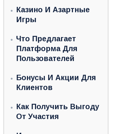
Казино И Азартные
Игры
Что Предлагает
Платформа Для
Пользователей
Бонусы И Акции Для
Клиентов
Как Получить Выгоду
От Участия