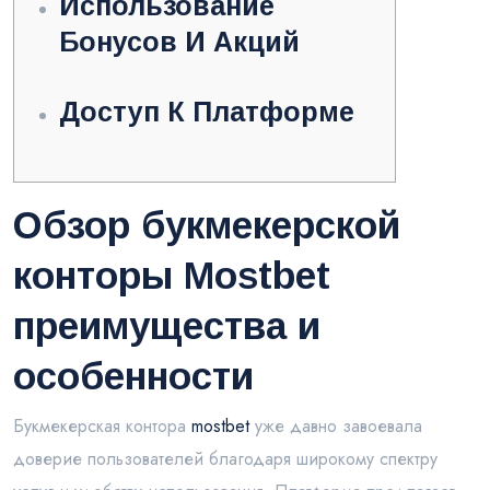
Использование
Бонусов И Акций
Доступ К Платформе
Обзор букмекерской
конторы Mostbet
преимущества и
особенности
Букмекерская контора
mostbet
уже давно завоевала
доверие пользователей благодаря широкому спектру