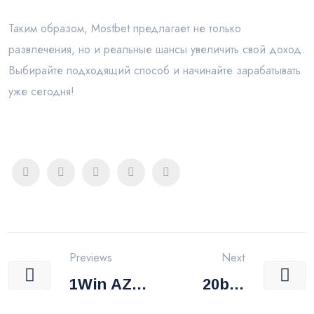
Таким образом, Mostbet предлагает не только
развлечения, но и реальные шансы увеличить свой доход.
Выбирайте подходящий способ и начинайте зарабатывать
уже сегодня!
Previews
Next
1Win AZ
20bet
Rəsmi
Italia