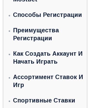
Способы Регистрации
Преимущества
Регистрации
Как Создать Аккаунт И
Начать Играть
Ассортимент Ставок И
Игр
Спортивные Ставки