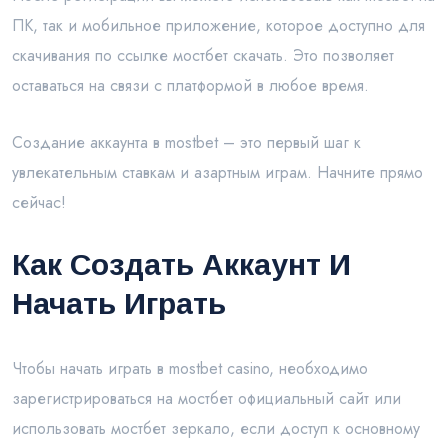
ПК, так и мобильное приложение, которое доступно для
скачивания по ссылке мостбет скачать. Это позволяет
оставаться на связи с платформой в любое время.
Создание аккаунта в mostbet – это первый шаг к
увлекательным ставкам и азартным играм. Начните прямо
сейчас!
Как Создать Аккаунт И
Начать Играть
Чтобы начать играть в mostbet casino, необходимо
зарегистрироваться на мостбет официальный сайт или
использовать мостбет зеркало, если доступ к основному