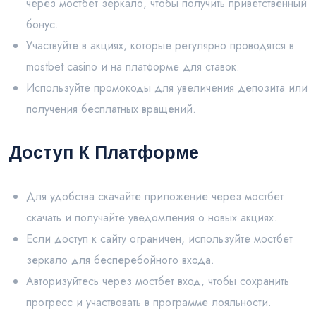
через мостбет зеркало, чтобы получить приветственный
бонус.
Участвуйте в акциях, которые регулярно проводятся в
mostbet casino и на платформе для ставок.
Используйте промокоды для увеличения депозита или
получения бесплатных вращений.
Доступ К Платформе
Для удобства скачайте приложение через мостбет
скачать и получайте уведомления о новых акциях.
Если доступ к сайту ограничен, используйте мостбет
зеркало для бесперебойного входа.
Авторизуйтесь через мостбет вход, чтобы сохранить
прогресс и участвовать в программе лояльности.