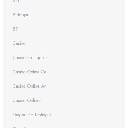
BH
Bhtopjan
BT
Casino
Casino En Ligne Fr
Casino Onlina Ca
Casino Online Ar
Casinò Online It
Diagnostic Testing In