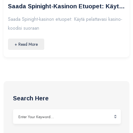
Saada Spinight-Kasinon Etuopet: Käytä
Pelattavasi Kasino-Koodisi Suoraan
Saada Spinight-kasinon etuopet: Käytä pelattavasi kasino-
Verkossa Suomessa
koodisi suoraan
+ Read More
Search Here