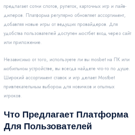
предлагает сотни слотов, рулеток, карточных игр и лайв-
дилеров. Платформа регулярно обновляет ассортимент,
добавляя новые игры от ведущих провайдеров. Для
удобства пользователей доступен мостбет вход через сайт
или приложение.
Независимо от того, используете ли вы mosbet на ПК или
мобильном устройстве, вы всегда найдете что-то по душе.
Широкий ассортимент ставок и игр делает Mostbet
привлекательным выбором для новичков и опытных
игроков.
Что Предлагает Платформа
Для Пользователей