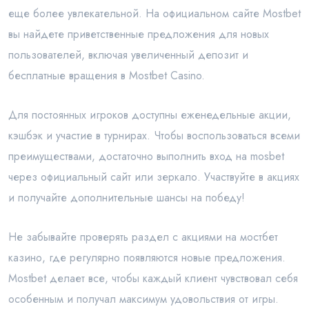
еще более увлекательной. На официальном сайте Mostbet
вы найдете приветственные предложения для новых
пользователей, включая увеличенный депозит и
бесплатные вращения в Mostbet Casino.
Для постоянных игроков доступны еженедельные акции,
кэшбэк и участие в турнирах. Чтобы воспользоваться всеми
преимуществами, достаточно выполнить вход на mosbet
через официальный сайт или зеркало. Участвуйте в акциях
и получайте дополнительные шансы на победу!
Не забывайте проверять раздел с акциями на мостбет
казино, где регулярно появляются новые предложения.
Mostbet делает все, чтобы каждый клиент чувствовал себя
особенным и получал максимум удовольствия от игры.