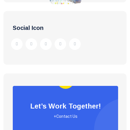
Social Icon
Let’s Work Together!
+Contact Us