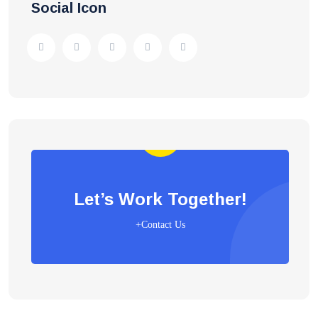
Social Icon
Let’s Work Together!
+Contact Us