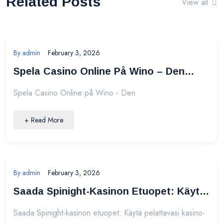
Related Posts
View all
Казино
L’Expérien
Онлайн
Ce De Jeu
By
admin
February 3, 2026
Мостбет
En Ligne
Spela Casino Online På Wino – Den
Обзор И
Ultime
Ultimate Online Casinon För Svenskar
Spela Casino Online på Wino - Den
Возможно
Сти
+ Read More
By
admin
February 3, 2026
Saada Spinight-Kasinon Etuopet: Käytä
Pelattavasi Kasino-Koodisi Suoraan
Saada Spinight-kasinon etuopet: Käytä pelattavasi kasino-
Verkossa Suomessa