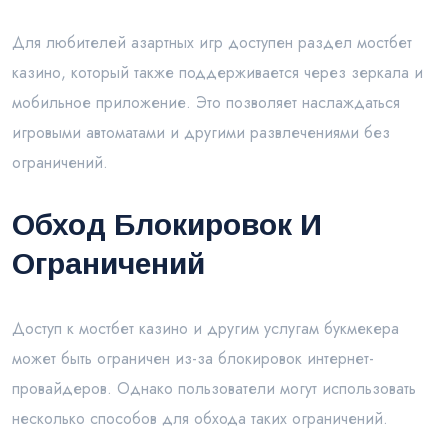
Для любителей азартных игр доступен раздел мостбет
казино, который также поддерживается через зеркала и
мобильное приложение. Это позволяет наслаждаться
игровыми автоматами и другими развлечениями без
ограничений.
Обход Блокировок И
Ограничений
Доступ к мостбет казино и другим услугам букмекера
может быть ограничен из-за блокировок интернет-
провайдеров. Однако пользователи могут использовать
несколько способов для обхода таких ограничений.