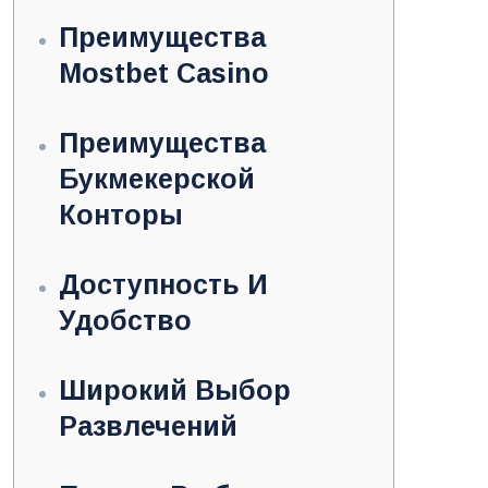
Преимущества
Mostbet Casino
Преимущества
Букмекерской
Конторы
Доступность И
Удобство
Широкий Выбор
Развлечений