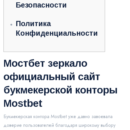
Безопасности
Политика
Конфиденциальности
Мостбет зеркало
официальный сайт
букмекерской конторы
Mostbet
Букмекерская контора Mostbet уже давно завоевала
доверие пользователей благодаря широкому выбору