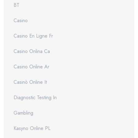
BT
Casino
Casino En Ligne Fr
Casino Onlina Ca
Casino Online Ar
Casinò Online It
Diagnostic Testing In
Gambling
Kasyno Online PL