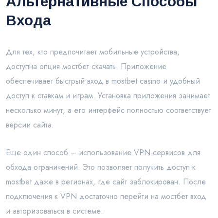
Альтернативные Способы
Входа
Для тех, кто предпочитает мобильные устройства,
доступна опция мостбет скачать. Приложение
обеспечивает быстрый вход в mostbet casino и удобный
доступ к ставкам и играм. Установка приложения занимает
несколько минут, а его интерфейс полностью соответствует
версии сайта.
Еще один способ – использование VPN-сервисов для
обхода ограничений. Это позволяет получить доступ к
mostbet даже в регионах, где сайт заблокирован. После
подключения к VPN достаточно перейти на мостбет вход
и авторизоваться в системе.