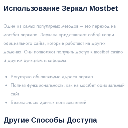
Использование Зеркал Mostbet
Один из самых популярных методов – это переход на
мостбет зеркало. Зеркала представляют собой копии
официального сайта, которые работают на других
доменах. Они позволяют получить доступ к mostbet casino
и другим функциям платформы.
Регулярно обновляемые адреса зеркал.
Полная функциональность, как на мостбет официальный
сайт.
Безопасность данных пользователей.
Другие Способы Доступа