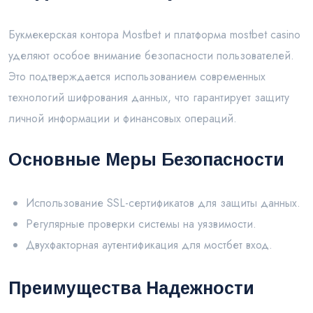
Букмекерская контора Mostbet и платформа mostbet casino
уделяют особое внимание безопасности пользователей.
Это подтверждается использованием современных
технологий шифрования данных, что гарантирует защиту
личной информации и финансовых операций.
Основные Меры Безопасности
Использование SSL-сертификатов для защиты данных.
Регулярные проверки системы на уязвимости.
Двухфакторная аутентификация для мостбет вход.
Преимущества Надежности