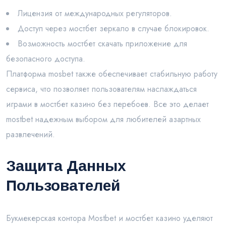
Лицензия от международных регуляторов.
Доступ через мостбет зеркало в случае блокировок.
Возможность мостбет скачать приложение для
безопасного доступа.
Платформа mosbet также обеспечивает стабильную работу
сервиса, что позволяет пользователям наслаждаться
играми в мостбет казино без перебоев. Все это делает
mostbet надежным выбором для любителей азартных
развлечений.
Защита Данных
Пользователей
Букмекерская контора Mostbet и мостбет казино уделяют