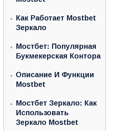
Как Работает Mostbet
Зеркало
Мостбет: Популярная
Букмекерская Контора
Описание И Функции
Mostbet
Мостбет Зеркало: Как
Использовать
Зеркало Mostbet