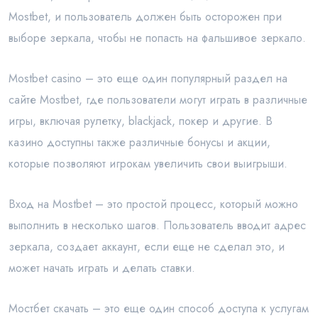
Mostbet, и пользователь должен быть осторожен при
выборе зеркала, чтобы не попасть на фальшивое зеркало.
Mostbet casino – это еще один популярный раздел на
сайте Mostbet, где пользователи могут играть в различные
игры, включая рулетку, blackjack, покер и другие. В
казино доступны также различные бонусы и акции,
которые позволяют игрокам увеличить свои выигрыши.
Вход на Mostbet – это простой процесс, который можно
выполнить в несколько шагов. Пользователь вводит адрес
зеркала, создает аккаунт, если еще не сделал это, и
может начать играть и делать ставки.
Мостбет скачать – это еще один способ доступа к услугам