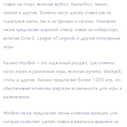
ставок на спорт, включая футбол, баскетбол, теннис,
хоккей и другие. Клиенты могут делать ставки как на
отдельные матчи, так и на турниры и сезоны. Компания
также предлагает широкий спектр ставок на киберспорт,
включая Dota 2, League of Legends и другие популярные
игры.
Казино Mostbet – это отдельный раздел, где клиенты
могут играть в различные игры, включая рулетку, blackjack,
слоты и другие. Казино предлагает более 1 000 игр, что
обеспечивает клиентам широкие возможности для игры и
развлечения.
Mostbet также предлагает своим клиентам функцию Live,
которая позволяет делать ставки в реальном времени на