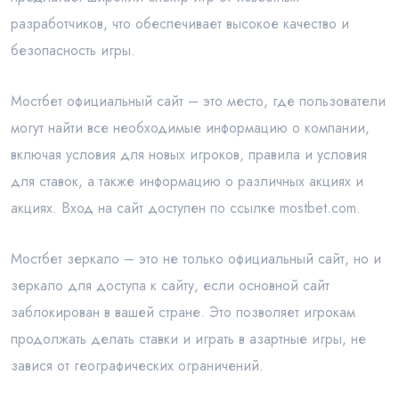
разработчиков, что обеспечивает высокое качество и
безопасность игры.
Мостбет официальный сайт – это место, где пользователи
могут найти все необходимые информацию о компании,
включая условия для новых игроков, правила и условия
для ставок, а также информацию о различных акциях и
акциях. Вход на сайт доступен по ссылке mostbet.com.
Мостбет зеркало – это не только официальный сайт, но и
зеркало для доступа к сайту, если основной сайт
заблокирован в вашей стране. Это позволяет игрокам
продолжать делать ставки и играть в азартные игры, не
завися от географических ограничений.