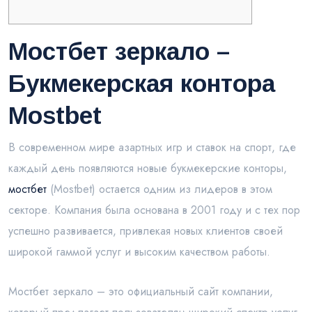
Мостбет зеркало –
Букмекерская контора
Mostbet
В современном мире азартных игр и ставок на спорт, где
каждый день появляются новые букмекерские конторы,
мостбет
(Mostbet) остается одним из лидеров в этом
секторе. Компания была основана в 2001 году и с тех пор
успешно развивается, привлекая новых клиентов своей
широкой гаммой услуг и высоким качеством работы.
Мостбет зеркало – это официальный сайт компании,