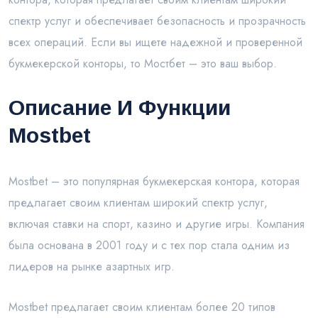
спектр услуг и обеспечивает безопасность и прозрачность
всех операций. Если вы ищете надежной и проверенной
букмекерской конторы, то Мостбет – это ваш выбор.
Описание И Функции
Mostbet
Mostbet – это популярная букмекерская контора, которая
предлагает своим клиентам широкий спектр услуг,
включая ставки на спорт, казино и другие игры. Компания
была основана в 2001 году и с тех пор стала одним из
лидеров на рынке азартных игр.
Mostbet предлагает своим клиентам более 20 типов