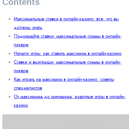
Contents
Максимальные ставки в онлайн-казино: все, что вы
должны знать
Поднимайте ставки: максимальные суммы в онлайн-
покере
Начало игры: как ставить максимум в онлайн-казино
Ставки и выигрыши: максимальные суммы в онлайн-
покере
Как играть на максимум в онлайн-казино: советы
специалистов
От максимума до минимума: азартные игры в онлайн-
казино