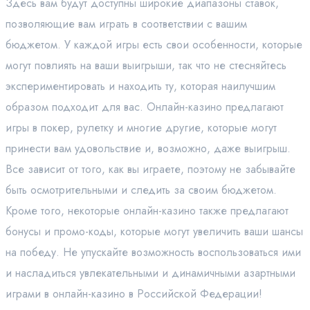
Здесь вам будут доступны широкие диапазоны ставок,
позволяющие вам играть в соответствии с вашим
бюджетом. У каждой игры есть свои особенности, которые
могут повлиять на ваши выигрыши, так что не стесняйтесь
экспериментировать и находить ту, которая наилучшим
образом подходит для вас. Онлайн-казино предлагают
игры в покер, рулетку и многие другие, которые могут
принести вам удовольствие и, возможно, даже выигрыш.
Все зависит от того, как вы играете, поэтому не забывайте
быть осмотрительными и следить за своим бюджетом.
Кроме того, некоторые онлайн-казино также предлагают
бонусы и промо-коды, которые могут увеличить ваши шансы
на победу. Не упускайте возможность воспользоваться ими
и насладиться увлекательными и динамичными азартными
играми в онлайн-казино в Российской Федерации!