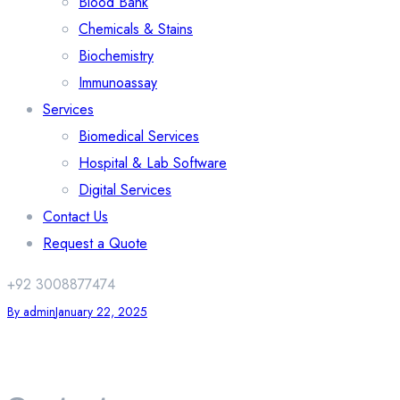
Blood Bank
Chemicals & Stains
Biochemistry
Immunoassay
Services
Biomedical Services
Hospital & Lab Software
Digital Services
Contact Us
Request a Quote
+92 3008877474
By
admin
January 22, 2025