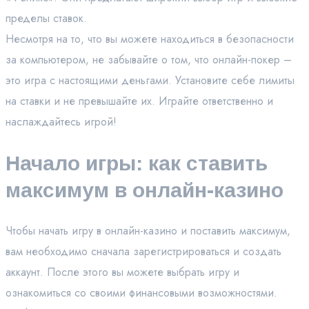
пределы ставок.
Несмотря на то, что вы можете находиться в безопасности
за компьютером, не забывайте о том, что онлайн-покер –
это игра с настоящими деньгами. Установите себе лимиты
на ставки и не превышайте их. Играйте ответственно и
наслаждайтесь игрой!
Начало игры: как ставить
максимум в онлайн-казино
Чтобы начать игру в онлайн-казино и поставить максимум,
вам необходимо сначала зарегистрироваться и создать
аккаунт. После этого вы можете выбрать игру и
ознакомиться со своими финансовыми возможностями.