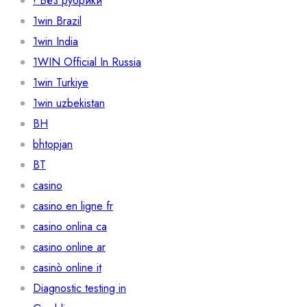
! Без рубрики
1win Brazil
1win India
1WIN Official In Russia
1win Turkiye
1win uzbekistan
BH
bhtopjan
BT
casino
casino en ligne fr
casino onlina ca
casino online ar
casinò online it
Diagnostic testing in