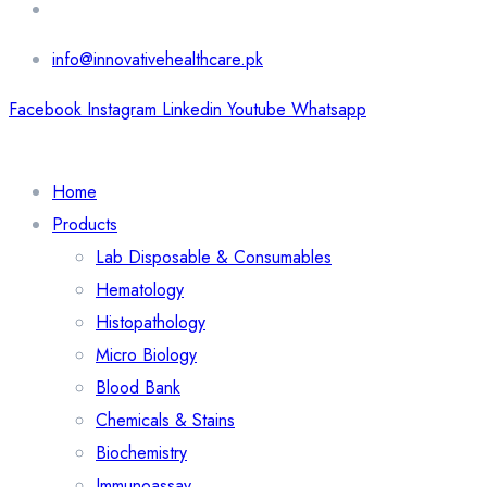
info@innovativehealthcare.pk
Facebook
Instagram
Linkedin
Youtube
Whatsapp
Home
Products
Lab Disposable & Consumables
Hematology
Histopathology
Micro Biology
Blood Bank
Chemicals & Stains
Biochemistry
Immunoassay