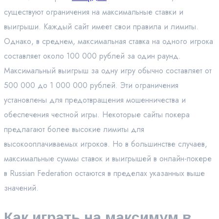
существуют ограничения на максимальные ставки и
выигрыши. Каждый сайт имеет свои правила и лимиты.
Однако, в среднем, максимальная ставка на одного игрока
составляет около 100 000 рублей за один раунд.
Максимальный выигрыш за одну игру обычно составляет от
500 000 до 1 000 000 рублей. Эти ограничения
установлены для предотвращения мошенничества и
обеспечения честной игры. Некоторые сайты покерa
предлагают более высокие лимиты для
высокооплачиваемых игроков. Но в большинстве случаев,
максимальные суммы ставок и выигрышей в онлайн-покере
в Russian Federation остаются в пределах указанных выше
значений.
Как играть на максимум в