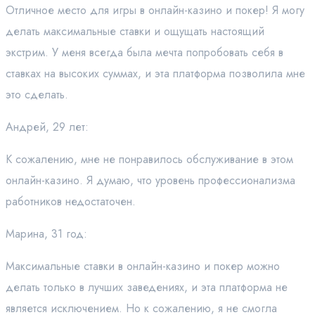
Отличное место для игры в онлайн-казино и покер! Я могу
делать максимальные ставки и ощущать настоящий
экстрим. У меня всегда была мечта попробовать себя в
ставках на высоких суммах, и эта платформа позволила мне
это сделать.
Андрей, 29 лет:
К сожалению, мне не понравилось обслуживание в этом
онлайн-казино. Я думаю, что уровень профессионализма
работников недостаточен.
Марина, 31 год:
Максимальные ставки в онлайн-казино и покер можно
делать только в лучших заведениях, и эта платформа не
является исключением. Но к сожалению, я не смогла