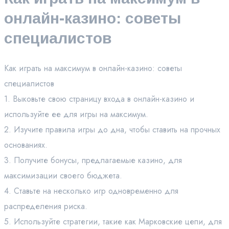
онлайн-казино: советы
специалистов
Как играть на максимум в онлайн-казино: советы
специалистов
1. Выковьте свою страницу входа в онлайн-казино и
используйте ее для игры на максимум.
2. Изучите правила игры до дна, чтобы ставить на прочных
основаниях.
3. Получите бонусы, предлагаемые казино, для
максимизации своего бюджета.
4. Ставьте на несколько игр одновременно для
распределения риска.
5. Используйте стратегии, такие как Марковские цепи, для