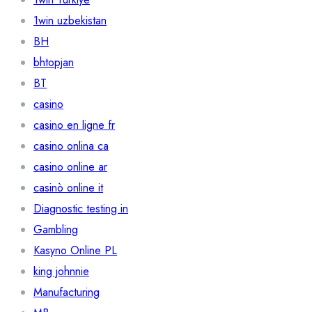
1win uzbekistan
BH
bhtopjan
BT
casino
casino en ligne fr
casino onlina ca
casino online ar
casinò online it
Diagnostic testing in
Gambling
Kasyno Online PL
king johnnie
Manufacturing