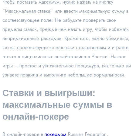
Чтобы поставить максимум, нужно нажать на кнопку
“Максимальная ставка” или ввести максимальную сумму в
соответствующее поле. Не забудьте проверить свои
пределы ставок, прежде чем начать игру, чтобы избежать
непредвиденных расходов. Кроме того, важно убедиться,
что вы соответствуете возрастным ограничениям и играете
только в лицензионных онлайн-казино в России. Начало
игры – простое и увлекательное процедура, как только вы
узнаете правила и выполните небольшие формальности.
Ставки и выигрыши:
максимальные суммы в
онлайн-покере
В онлайн-покере в
покердом
Russian Federation,