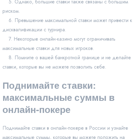
5. Однако, большие ставки также связаны с большим
риском.
6. Превышение максимальной ставки может привести к
дисквалификации с турнира.
7. Некоторые онлайн-казино могут ограничивать
максимальные ставки для новых игроков.
8. Помните о вашей банкротной границе и не делайте
ставки, которые вы не можете позволить себе.
Поднимайте ставки:
максимальные суммы в
онлайн-покере
Поднимайте ставки в онлайн-покере в России и узнайте
максимальные суммы, которые вы можете положить на