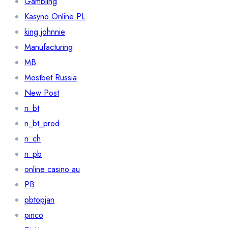
Gambling
Kasyno Online PL
king johnnie
Manufacturing
MB
Mostbet Russia
New Post
n_bt
n_bt_prod
n_ch
n_pb
online casino au
PB
pbtopjan
pinco