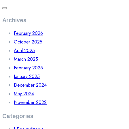
Archives
February 2026
October 2025
April 2025
March 2025
February 2025
January 2025
December 2024
May 2024
November 2022
Categories