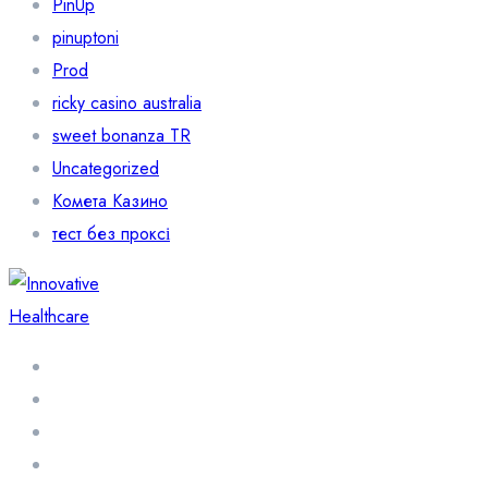
PinUp
pinuptoni
Prod
ricky casino australia
sweet bonanza TR
Uncategorized
Комета Казино
тест без проксі