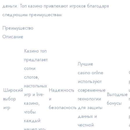
деньги. Топ казино привлекают игроков благодаря
следующим преимуществам:
Преимущество
Описание
Казино топ
предлагает
Лучшие
сотни
casino online
слотов,
используют
настольных
Широкий
Надежность
современные
игр и live-
Выгодные
выбор
и
технологии
казино,
бонусы
игр
безопасность
для защиты
чтобы
данных и
каждый
честной
нашел что-