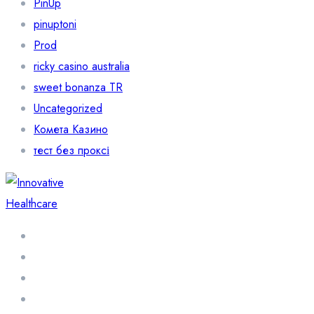
PinUp
pinuptoni
Prod
ricky casino australia
sweet bonanza TR
Uncategorized
Комета Казино
тест без проксі