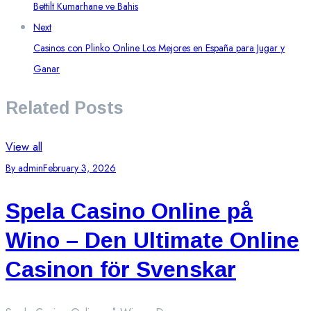
Bettilt Kumarhane ve Bahis
Next
Casinos con Plinko Online Los Mejores en España para Jugar y
Ganar
Related Posts
View all
By
admin
February 3, 2026
Spela Casino Online på
Wino – Den Ultimate Online
Casinon för Svenskar