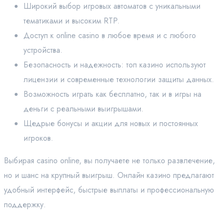
Широкий выбор игровых автоматов с уникальными
тематиками и высоким RTP.
Доступ к online casino в любое время и с любого
устройства.
Безопасность и надежность: топ казино используют
лицензии и современные технологии защиты данных.
Возможность играть как бесплатно, так и в игры на
деньги с реальными выигрышами.
Щедрые бонусы и акции для новых и постоянных
игроков.
Выбирая casino online, вы получаете не только развлечение,
но и шанс на крупный выигрыш. Oнлайн казино предлагают
удобный интерфейс, быстрые выплаты и профессиональную
поддержку.