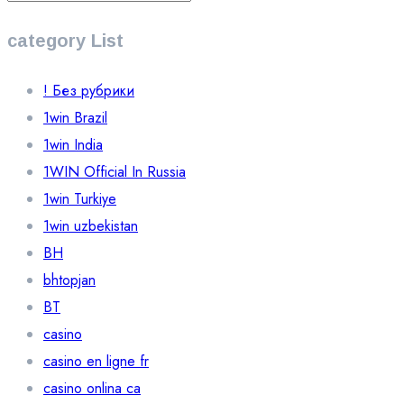
category List
! Без рубрики
1win Brazil
1win India
1WIN Official In Russia
1win Turkiye
1win uzbekistan
BH
bhtopjan
BT
casino
casino en ligne fr
casino onlina ca