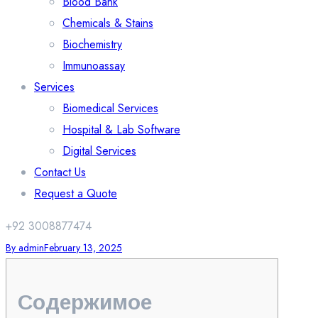
Blood Bank
Chemicals & Stains
Biochemistry
Immunoassay
Services
Biomedical Services
Hospital & Lab Software
Digital Services
Contact Us
Request a Quote
+92 3008877474
By
admin
February 13, 2025
Содержимое