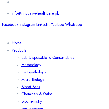
info@innovativehealthcare.pk
Facebook
Instagram
Linkedin
Youtube
Whatsapp
Home
Products
Lab Disposable & Consumables
Hematology
Histopathology
Micro Biology
Blood Bank
Chemicals & Stains
Biochemistry
Immunoassay