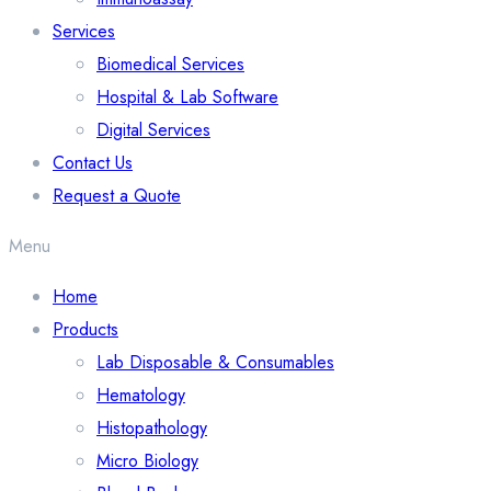
Services
Biomedical Services
Hospital & Lab Software
Digital Services
Contact Us
Request a Quote
Menu
Home
Products
Lab Disposable & Consumables
Hematology
Histopathology
Micro Biology